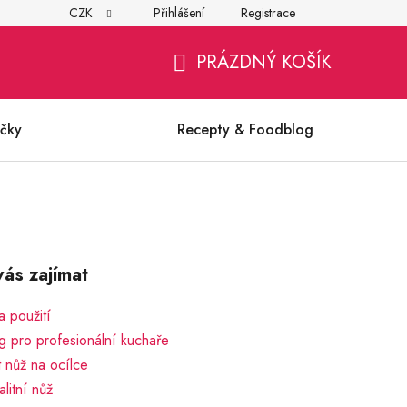
CZK
Přihlášení
Registrace
í
Všeobecné obchodní podmínky
Ochrana osobních údajů (G
PRÁZDNÝ KOŠÍK
NÁKUPNÍ
KOŠÍK
čky
Recepty & Foodblog
ás zajímat
 použití
g pro profesionální kuchaře
t nůž na ocílce
alitní nůž