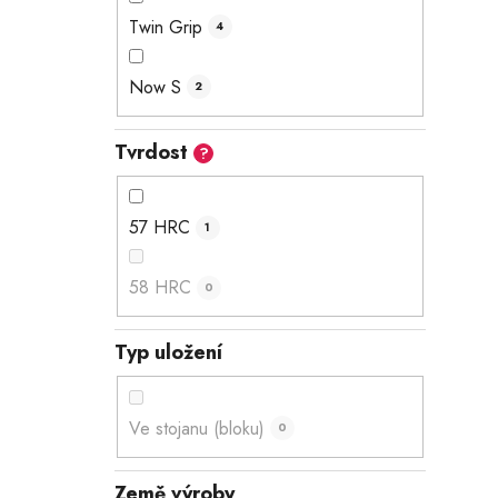
Twin Grip
4
Now S
2
Tvrdost
?
57 HRC
1
58 HRC
0
Typ uložení
Ve stojanu (bloku)
0
Země výroby