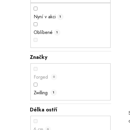
n
e
Nyní v akci
1
l
Oblíbené
1
Značky
Forged
0
Zwilling
1
Délka ostří
6 cm
0