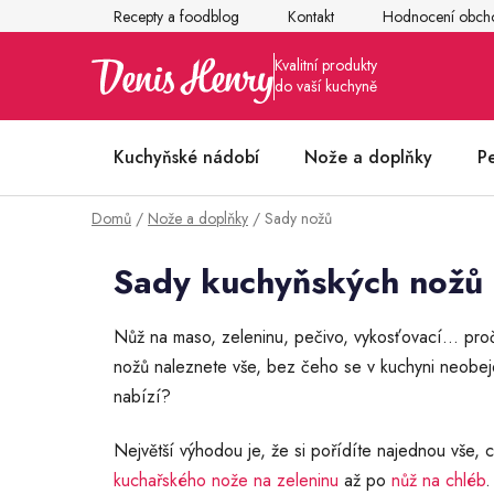
Přejít
Recepty a foodblog
Kontakt
Hodnocení obch
na
obsah
Kuchyňské nádobí
Nože a doplňky
P
Domů
/
Nože a doplňky
/
Sady nožů
Články z kuchyně
Sady kuchyňských nožů
Nůž na maso, zeleninu, pečivo, vykosťovací… pro
nožů naleznete vše, bez čeho se v kuchyni neobej
nabízí?
Největší výhodou je, že si pořídíte najednou vše,
kuchařského nože na zeleninu
až po
nůž na chléb
.