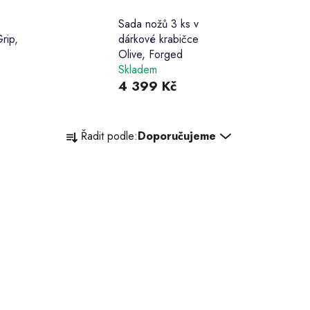
Sada nožů 3 ks v
rip,
dárkové krabičce
Olive, Forged
Skladem
4 399 Kč
Ř
Řadit podle:
Doporučujeme
a
z
e
n
í
p
r
o
d
u