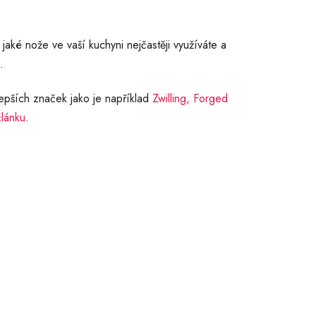
jaké nože ve vaší kuchyni nejčastěji využíváte a
.
epších značek jako je například
Zwilling,
Forged
článku
.