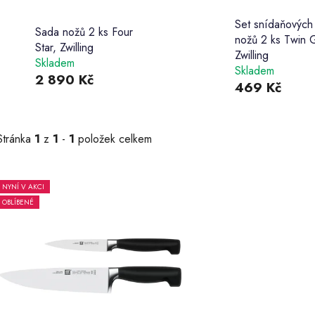
Set snídaňových
Sada nožů 2 ks Four
nožů 2 ks Twin G
Star, Zwilling
Zwilling
Skladem
Skladem
2 890 Kč
469 Kč
Stránka
1
z
1
-
1
položek celkem
NYNÍ V AKCI
V
OBLÍBENÉ
ý
p
s
p
r