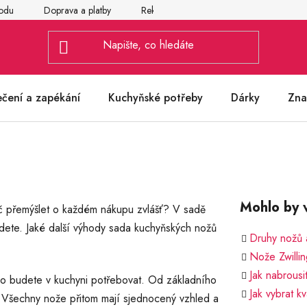
odu
Doprava a platby
Reklamace
Vrácení a výměna zbož
ečení a zapékání
Kuchyňské potřeby
Dárky
Zna
Mohlo by v
č přemýšlet o každém nákupu zvlášť? V sadě
dete. Jaké další výhody sada kuchyňských nožů
Druhy nožů a
Nože Zwillin
Jak nabrousi
 co budete v kuchyni potřebovat. Od základního
Jak vybrat kv
 Všechny nože přitom mají sjednocený vzhled a