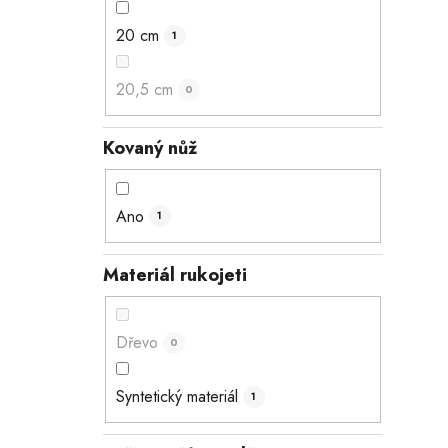
20 cm
1
20,5 cm
0
Kovaný nůž
Ano
1
Materiál rukojeti
Dřevo
0
Syntetický materiál
1