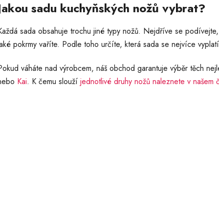
Jakou sadu kuchyňských nožů vybrat?
a
c
í
Každá sada obsahuje trochu jiné typy nožů. Nejdříve se podívejte, 
p
jaké pokrmy vaříte. Podle toho určíte, která sada se nejvíce vyplatí
r
v
Pokud váháte nad výrobcem, náš obchod garantuje výběr těch nejl
k
y
nebo
Kai
. K čemu slouží
jednotlivé druhy nožů naleznete v našem 
v
ý
p
i
s
u