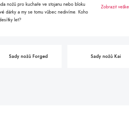
Sada nožů pro kuchaře ve stojanu nebo bloku
Zobrazit veške
ové dárky a my se tomu vůbec nedivíme. Koho
desítky let?
Sady nožů Forged
Sady nožů Kai