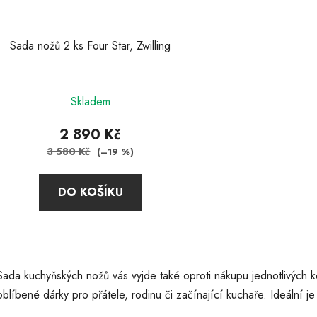
o
d
u
Sada nožů 2 ks Four Star, Zwilling
k
t
ů
Skladem
2 890 Kč
3 580 Kč
(–19 %)
DO KOŠÍKU
O
v
Sada kuchyňských nožů vás vyjde také oproti nákupu jednotlivých 
l
á
oblíbené dárky pro přátele, rodinu či začínající kuchaře. Ideální je
d