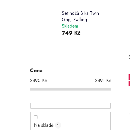
Set nožů 3 ks Twin
Grip, Zwilling
Skladem
749 Kč
P
o
s
Cena
t
2890
Kč
2891
Kč
r
a
n
i
n
í
p
Na skladě
1
a