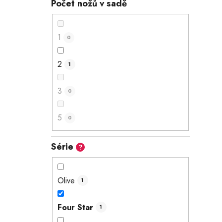
Počet nožů v sadě
1
0
2
1
3
0
5
0
Série
?
Olive
1
Four Star
1