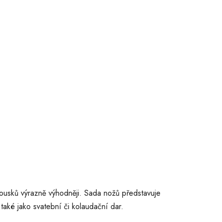
k
t
ů
kousků výrazně výhodněji. Sada nožů představuje
 také jako svatební či kolaudační dar.