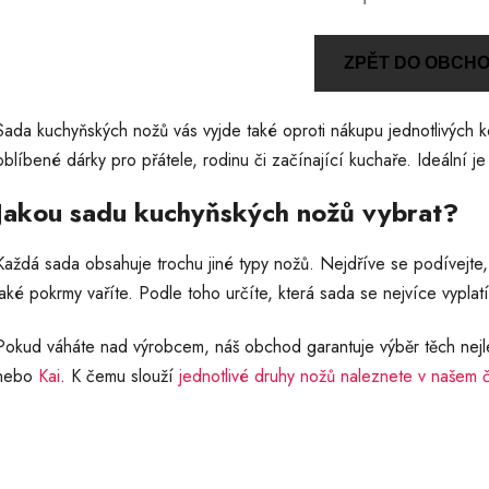
ZPĚT DO OBCH
Sada kuchyňských nožů vás vyjde také oproti nákupu jednotlivých 
oblíbené dárky pro přátele, rodinu či začínající kuchaře. Ideální je
Jakou sadu kuchyňských nožů vybrat?
Každá sada obsahuje trochu jiné typy nožů. Nejdříve se podívejte, 
jaké pokrmy vaříte. Podle toho určíte, která sada se nejvíce vyplatí
Pokud váháte nad výrobcem, náš obchod garantuje výběr těch nejl
nebo
Kai
. K čemu slouží
jednotlivé druhy nožů naleznete v našem 