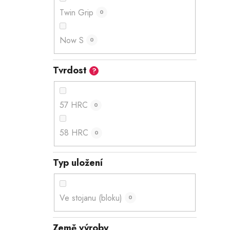
Twin Grip
0
Now S
0
Tvrdost
?
57 HRC
0
58 HRC
0
Typ uložení
Ve stojanu (bloku)
0
Země výroby