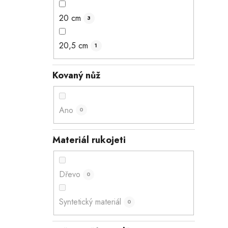
20 cm
3
20,5 cm
1
Kovaný nůž
Ano
0
Materiál rukojeti
Dřevo
0
Syntetický materiál
0