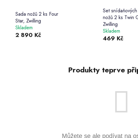
Set snídaňových
Sada nožů 2 ks Four
nožů 2 ks Twin G
Star, Zwilling
Zwilling
Skladem
Skladem
2 890 Kč
469 Kč
Produkty teprve při
Můžete se ale podívat na os