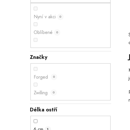
n
e
Nyní v akci
0
l
Oblíbené
0
Značky
Forged
0
Zwilling
0
Délka ostří
6 cm
1