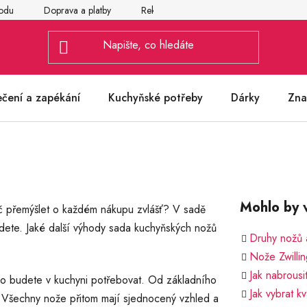
odu
Doprava a platby
Reklamace
Vrácení a výměna zbož
ečení a zapékání
Kuchyňské potřeby
Dárky
Zna
Mohlo by v
č přemýšlet o každém nákupu zvlášť? V sadě
dete. Jaké další výhody sada kuchyňských nožů
Druhy nožů a
Nože Zwillin
Jak nabrousi
 co budete v kuchyni potřebovat. Od základního
Jak vybrat kv
 Všechny nože přitom mají sjednocený vzhled a