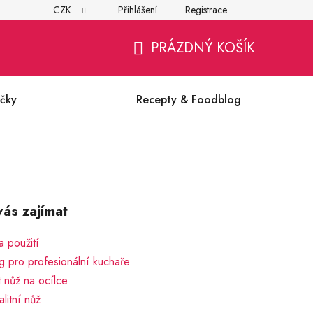
CZK
Přihlášení
Registrace
í
Všeobecné obchodní podmínky
Ochrana osobních údajů (G
PRÁZDNÝ KOŠÍK
NÁKUPNÍ
KOŠÍK
čky
Recepty & Foodblog
ás zajímat
 použití
g pro profesionální kuchaře
t nůž na ocílce
alitní nůž