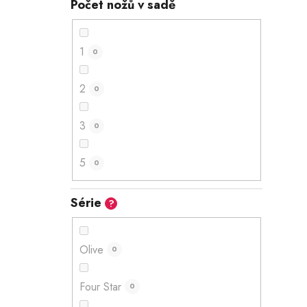
Počet nožů v sadě
1
0
2
0
3
0
5
0
Série
?
Olive
0
Four Star
0