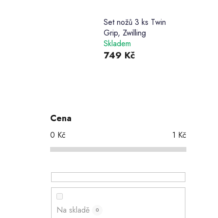
Set nožů 3 ks Twin
Grip, Zwilling
Skladem
749 Kč
P
o
s
Cena
t
0
Kč
1
Kč
r
a
n
n
í
p
Na skladě
0
a