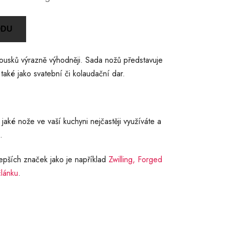
ODU
kousků výrazně výhodněji. Sada nožů představuje
 také jako svatební či kolaudační dar.
jaké nože ve vaší kuchyni nejčastěji využíváte a
.
epších značek jako je například
Zwilling,
Forged
článku
.