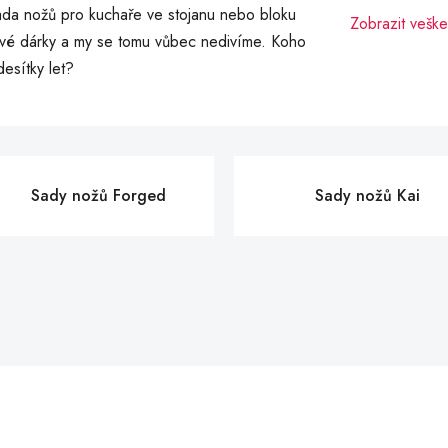
Sada nožů pro kuchaře ve stojanu nebo bloku
Zobrazit veške
ové dárky a my se tomu vůbec nedivíme. Koho
desítky let?
Sady nožů Forged
Sady nožů Kai