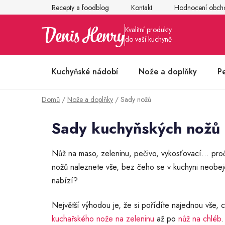
Přejít
Recepty a foodblog
Kontakt
Hodnocení obch
na
obsah
Kuchyňské nádobí
Nože a doplňky
P
Domů
/
Nože a doplňky
/
Sady nožů
Články z kuchyně
Sady kuchyňských nožů
Nůž na maso, zeleninu, pečivo, vykosťovací… pro
nožů naleznete vše, bez čeho se v kuchyni neobej
nabízí?
Největší výhodou je, že si pořídíte najednou vše,
kuchařského nože na zeleninu
až po
nůž na chléb
.