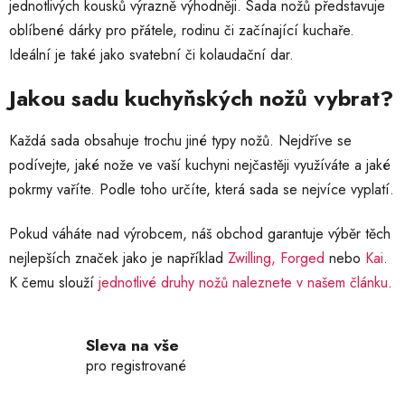
jednotlivých kousků výrazně výhodněji. Sada nožů představuje
d
oblíbené dárky pro přátele, rodinu či začínající kuchaře.
a
c
Ideální je také jako svatební či kolaudační dar.
í
p
Jakou sadu kuchyňských nožů vybrat?
r
v
Každá sada obsahuje trochu jiné typy nožů. Nejdříve se
k
podívejte, jaké nože ve vaší kuchyni nejčastěji využíváte a jaké
y
pokrmy vaříte. Podle toho určíte, která sada se nejvíce vyplatí.
v
ý
p
Pokud váháte nad výrobcem, náš obchod garantuje výběr těch
i
nejlepších značek jako je například
Zwilling,
Forged
nebo
Kai
.
s
K čemu slouží
jednotlivé druhy nožů naleznete v našem článku
.
u
Sleva na vše
pro registrované