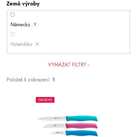
Země výroby
Německo
1
Holandsko
0
VYMAZAT FILTRY
Položek k zobrazení:
1
V
OBLÍBENÉ
ý
p
i
s