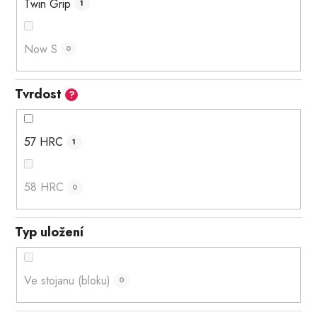
Twin Grip
1
Now S
0
Tvrdost
?
57 HRC
1
58 HRC
0
Typ uložení
Ve stojanu (bloku)
0