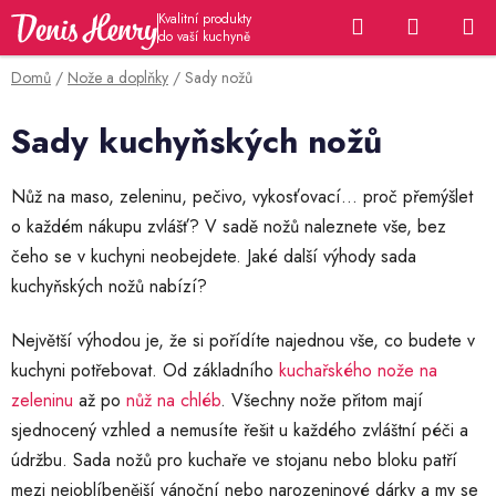
Přejít
Hledat
NÁKUP
na
KOŠÍK
obsah
Domů
/
Nože a doplňky
/
Sady nožů
Sady kuchyňských nožů
Nůž na maso, zeleninu, pečivo, vykosťovací… proč přemýšlet
o každém nákupu zvlášť? V sadě nožů naleznete vše, bez
čeho se v kuchyni neobejdete. Jaké další výhody sada
kuchyňských nožů nabízí?
Největší výhodou je, že si pořídíte najednou vše, co budete v
kuchyni potřebovat. Od základního
kuchařského nože na
zeleninu
až po
nůž na chléb
. Všechny nože přitom mají
sjednocený vzhled a nemusíte řešit u každého zvláštní péči a
údržbu. Sada nožů pro kuchaře ve stojanu nebo bloku patří
mezi nejoblíbenější vánoční nebo narozeninové dárky a my se