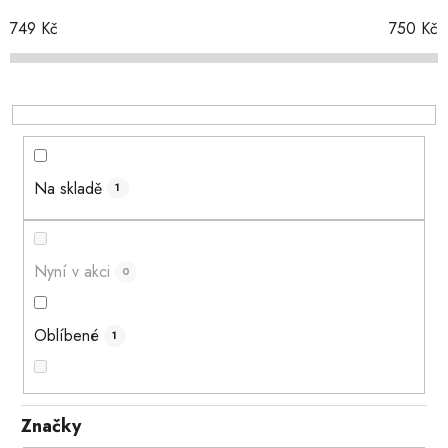
r
o
749
Kč
750
Kč
d
u
k
t
ů
Na skladě
1
Nyní v akci
0
Oblíbené
1
Značky