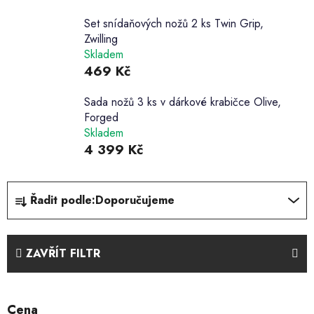
Set snídaňových nožů 2 ks Twin Grip,
Zwilling
Skladem
469 Kč
Sada nožů 3 ks v dárkové krabičce Olive,
Forged
Skladem
4 399 Kč
Ř
Řadit podle:
Doporučujeme
a
z
e
ZAVŘÍT FILTR
n
í
p
Cena