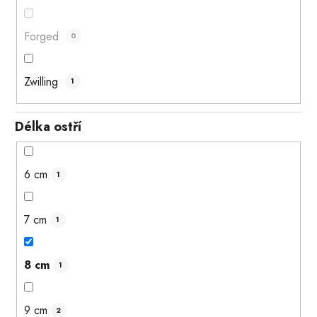
Forged
0
Zwilling
1
Délka ostří
6 cm
1
7 cm
1
8 cm
1
9 cm
2