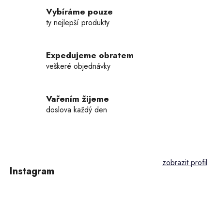
Vybíráme pouze
ty nejlepší produkty
Expedujeme obratem
veškeré objednávky
Vařením žijeme
doslova každý den
Z
á
p
Instagram
a
t
í