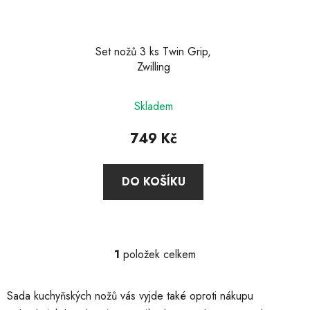
p
r
o
d
Set nožů 3 ks Twin Grip,
Zwilling
u
k
Průměrné
t
Skladem
hodnocení
ů
produktu
749 Kč
je
5,0
DO KOŠÍKU
z
5
hvězdiček.
1
položek celkem
O
v
l
Sada kuchyňských nožů vás vyjde také oproti nákupu
á