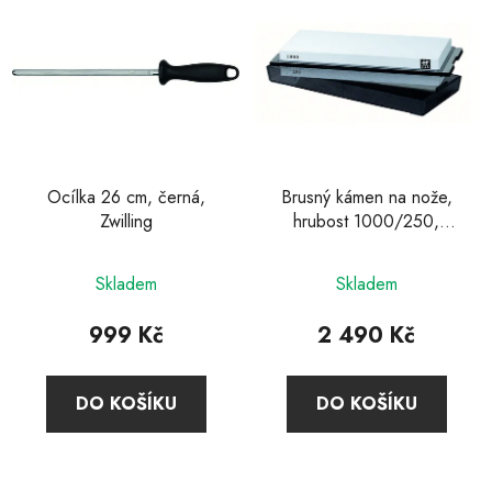
Ocílka 26 cm, černá,
Brusný kámen na nože,
Zwilling
hrubost 1000/250,
Zwilling
Průměrné
Průměrné
Skladem
Skladem
hodnocení
hodnocení
produktu
produktu
999 Kč
2 490 Kč
je
je
5,0
4,9
DO KOŠÍKU
DO KOŠÍKU
z
z
5
5
hvězdiček.
hvězdiček.