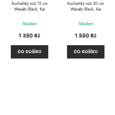
Kuchařský nůž 15 cm
Kuchařský nůž 20 cm
Wasabi Black, Kai
Wasabi Black, Kai
Průměrné
Průměrné
Skladem
Skladem
hodnocení
hodnocení
produktu
produktu
1 350 Kč
1 550 Kč
je
je
5,0
4,7
DO KOŠÍKU
DO KOŠÍKU
z
z
5
5
hvězdiček.
hvězdiček.