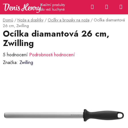
Přejít
Hledat
NÁKUP
na
KOŠÍK
obsah
Domů
/
Nože a doplňky
/
Ocílky a brousky na nože
/
Ocílka diamantová
26 cm, Zwilling
Ocílka diamantová 26 cm,
Zwilling
Průměrné
5 hodnocení
Podrobnosti hodnocení
hodnocení
Značka:
Zwilling
produktu
je
5,0
z
5
hvězdiček.