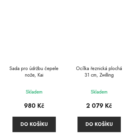
hvězdiček.
Sada pro údržbu čepele
Ocílka řeznická plochá
nože, Kai
31 cm, Zwilling
Skladem
Skladem
980 Kč
2 079 Kč
DO KOŠÍKU
DO KOŠÍKU