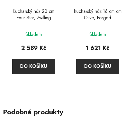
Kuchařský nůž 20 cm
Kuchařský nůž 16 cm cm
Four Star, Zwilling
Olive, Forged
Průměrné
Skladem
Skladem
hodnocení
produktu
2 589 Kč
1 621 Kč
je
5,0
DO KOŠÍKU
DO KOŠÍKU
z
5
hvězdiček.
Podobné produkty