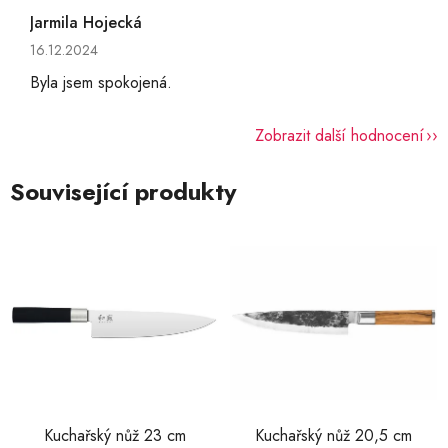
Jarmila Hojecká
Hodnocení obchodu je 5 z 5 hvězdiček.
16.12.2024
Byla jsem spokojená.
Zobrazit další hodnocení
Související produkty
Kuchařský nůž 23 cm
Kuchařský nůž 20,5 cm