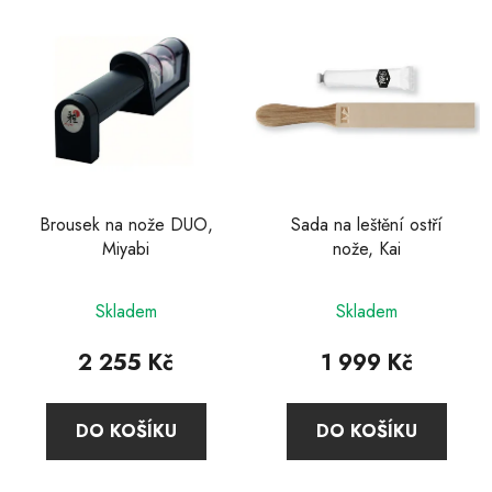
Brousek na nože DUO,
Sada na leštění ostří
Miyabi
nože, Kai
Průměrné
Skladem
Skladem
hodnocení
produktu
2 255 Kč
1 999 Kč
je
3,5
DO KOŠÍKU
DO KOŠÍKU
z
5