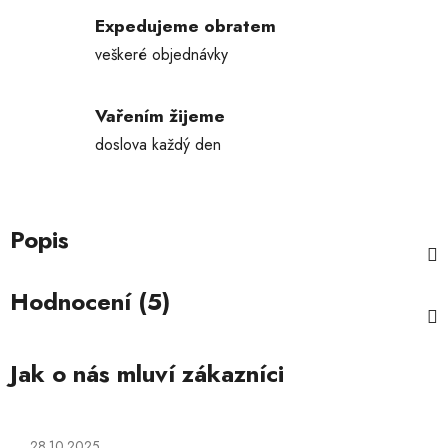
Expedujeme obratem
veškeré objednávky
Vařením žijeme
doslova každý den
Popis
Hodnocení (5)
Hodnocení obchodu je 5 z 5 hvězdiček.
28.10.2025