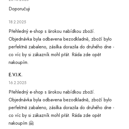
Doporučuji
Hodnocení obchodu je 5 z 5 hvězdiček.
18.2.2025
Přehledný e-shop s širokou nabídkou zboží.
Objednávka byla odbavena bezodkladně, zboží bylo
perfektně zabaleno, zásilka dorazila do druhého dne -
co víc by si zákazník mohl přát. Ráda zde opět
nakoupím.
E.V.I.K.
Hodnocení obchodu je 5 z 5 hvězdiček.
16.2.2025
Přehledný e-shop s širokou nabídkou zboží.
Objednávka byla odbavena bezodkladně, zboží bylo
perfektně zabaleno, zásilka dorazila do druhého dne -
co víc by si zákazník mohl přát. Ráda zde opět
nakoupím 🤗