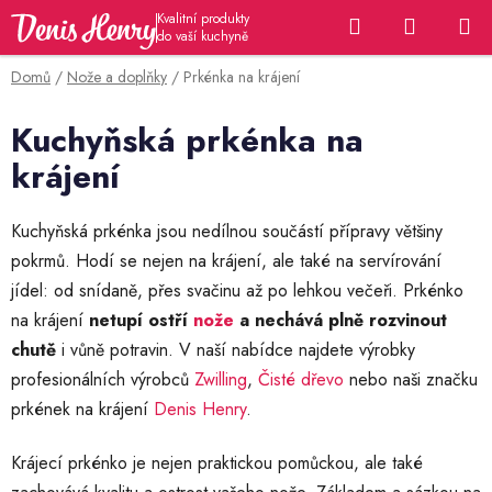
Přejít
Hledat
NÁKUP
na
KOŠÍK
obsah
Domů
/
Nože a doplňky
/
Prkénka na krájení
Kuchyňská prkénka na
krájení
Kuchyňská prkénka jsou nedílnou součástí přípravy většiny
pokrmů. Hodí se nejen na krájení, ale také na servírování
jídel: od snídaně, přes svačinu až po lehkou večeři. Prkénko
na krájení
netupí ostří
nože
a nechává plně rozvinout
chutě
i vůně potravin. V naší nabídce najdete výrobky
profesionálních výrobců
Zwilling
,
Čisté dřevo
nebo naši značku
prkének na krájení
Denis Henry
.
Krájecí prkénko je nejen praktickou pomůckou, ale také