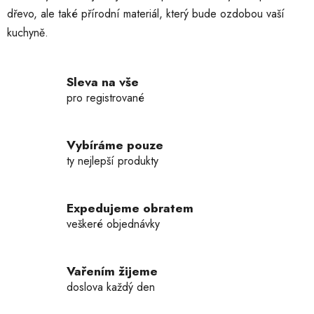
v
dřevo, ale také přírodní materiál, který bude ozdobou vaší
k
kuchyně.
y
v
ý
p
Sleva na vše
i
pro registrované
s
u
Vybíráme pouze
ty nejlepší produkty
Expedujeme obratem
veškeré objednávky
Vařením žijeme
doslova každý den