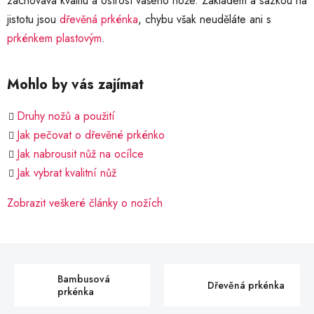
zachovává kvalitu a ostrost vašeho nože. Základem a sázkou na
jistotu jsou
dřevěná prkénka
, chybu však neuděláte ani s
prkénkem plastovým
.
Mohlo by vás zajímat
Druhy nožů a použití
Jak pečovat o dřevěné prkénko
Jak nabrousit nůž na ocílce
Jak vybrat kvalitní nůž
Zobrazit veškeré články o nožích
Bambusová
Dřevěná prkénka
prkénka