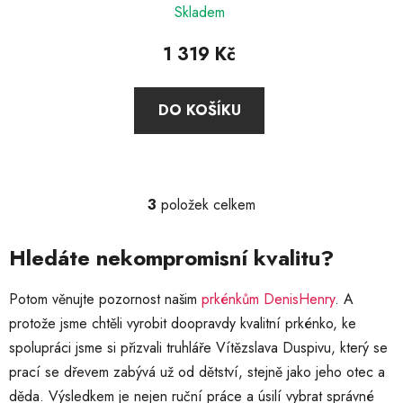
Skladem
hodnocení
produktu
1 319 Kč
je
5,0
DO KOŠÍKU
z
5
hvězdiček.
3
položek celkem
O
v
l
Hledáte nekompromisní kvalitu?
á
d
Potom věnujte pozornost našim
prkénkům DenisHenry
. A
a
protože jsme chtěli vyrobit doopravdy kvalitní prkénko, ke
c
spolupráci jsme si přizvali truhláře Vítězslava Duspivu, který se
í
p
prací se dřevem zabývá už od dětství, stejně jako jeho otec a
r
děda. Výsledkem je nejen ruční práce a úsilí vybrat správné