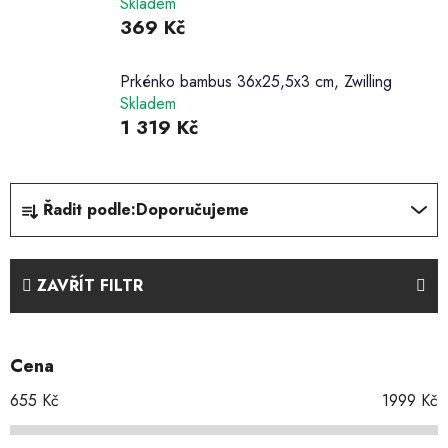
Skladem
369 Kč
Prkénko bambus 36x25,5x3 cm, Zwilling
Skladem
1 319 Kč
Ř
Řadit podle:
Doporučujeme
a
z
e
ZAVŘÍT FILTR
n
í
p
Cena
r
o
655
Kč
1999
Kč
d