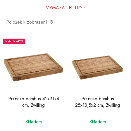
VYMAZAT FILTRY
Položek k zobrazení:
3
V
NYNÍ V AKCI
ý
p
i
s
p
r
o
d
Prkénko bambus 42x31x4
Prkénko bambus
cm, Zwilling
25x18,5x2 cm, Zwilling
u
k
Průměrné
Průměrné
t
Skladem
Skladem
hodnocení
hodnocení
ů