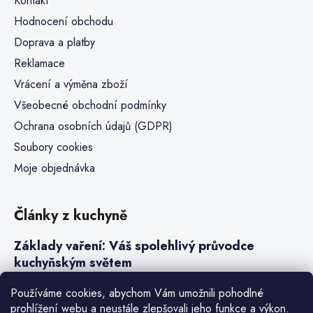
Kontakt
Hodnocení obchodu
Doprava a platby
Reklamace
Vrácení a výměna zboží
Všeobecné obchodní podmínky
Ochrana osobních údajů (GDPR)
Soubory cookies
Moje objednávka
Články z kuchyně
Základy vaření: Váš spolehlivý průvodce
kuchyňským světem
Steaky a sous-vide vaření
Používáme cookies, abychom Vám umožnili pohodlné
prohlížení webu a neustále zlepšovali jeho funkce a výkon.
Jak vařit v tlakovém hrnci neboli papiňáku