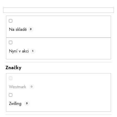
u
k
t
ů
Na skladě
3
Nyní v akci
1
Značky
Westmark
0
Zwilling
3