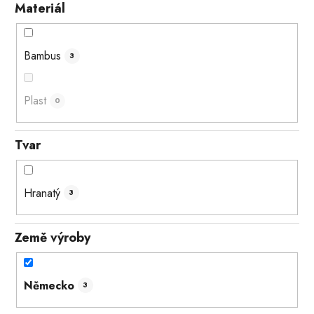
Materiál
Bambus
3
Plast
0
Tvar
Hranatý
3
Země výroby
Německo
3