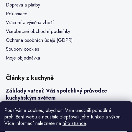
Doprava a platby
Reklamace
Vrácení a výměna zboží
Všeobecné obchodní podmínky
Ochrana osobních údajů (GDPR)
Soubory cookies
Moje objednávka
Články z kuchyně
Základy vaření: Váš spolehlivý průvodce
kuchyňským světem
Steaky a sous-vide vaření
Používáme cookies, abychom Vám umožnili pohodlné
prohlížení webu a neustále zlepšovali jeho funkce a výkon.
Jak vařit v tlakovém hrnci neboli papiňáku
Více informací naleznete na
této stránce
.
Základy a druhy rýže pro italské risotto