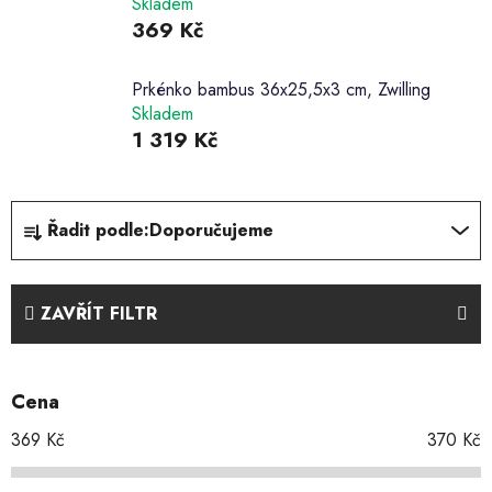
Skladem
369 Kč
Prkénko bambus 36x25,5x3 cm, Zwilling
Skladem
1 319 Kč
Ř
Řadit podle:
Doporučujeme
a
z
e
ZAVŘÍT FILTR
n
í
p
Cena
r
o
369
Kč
370
Kč
d