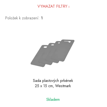
VYMAZAT FILTRY
Položek k zobrazení:
1
V
ý
p
i
s
p
r
o
d
Sada plastových prkének
25 x 15 cm, Westmark
u
k
t
Skladem
ů