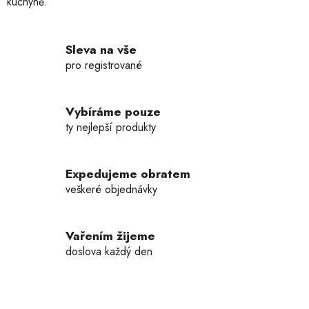
kuchyně.
y
v
ý
p
Sleva na vše
i
pro registrované
s
u
Vybíráme pouze
ty nejlepší produkty
Expedujeme obratem
veškeré objednávky
Vařením žijeme
doslova každý den
Z