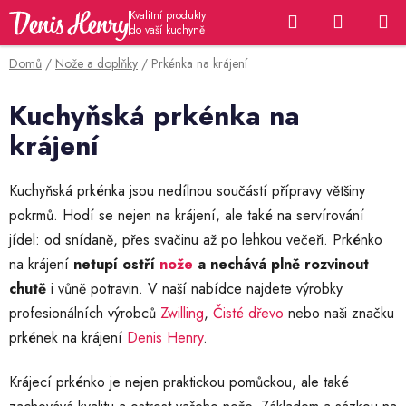
Přejít
Hledat
NÁKUP
na
KOŠÍK
obsah
Domů
/
Nože a doplňky
/
Prkénka na krájení
Kuchyňská prkénka na
krájení
Kuchyňská prkénka jsou nedílnou součástí přípravy většiny
pokrmů. Hodí se nejen na krájení, ale také na servírování
jídel: od snídaně, přes svačinu až po lehkou večeři. Prkénko
na krájení
netupí ostří
nože
a nechává plně rozvinout
chutě
i vůně potravin. V naší nabídce najdete výrobky
profesionálních výrobců
Zwilling
,
Čisté dřevo
nebo naši značku
prkének na krájení
Denis Henry
.
Krájecí prkénko je nejen praktickou pomůckou, ale také