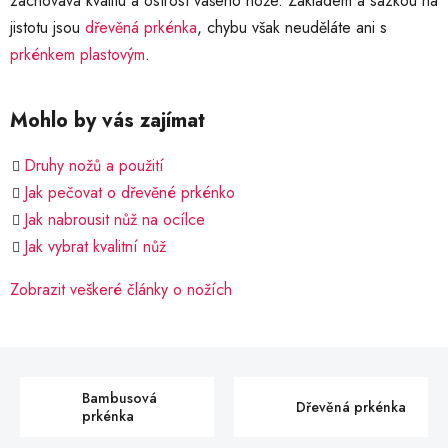
zachovává kvalitu a ostrost vašeho nože. Základem a sázkou na
jistotu jsou
dřevěná prkénka
, chybu však neuděláte ani s
prkénkem plastovým
.
Mohlo by vás zajímat
Druhy nožů a použití
Jak pečovat o dřevěné prkénko
Jak nabrousit nůž na ocílce
Jak vybrat kvalitní nůž
Zobrazit veškeré články o nožích
Bambusová
Dřevěná prkénka
prkénka