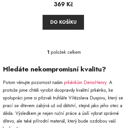
369 Kč
DO KOŠÍKU
1
položek celkem
O
v
l
Hledáte nekompromisní kvalitu?
á
d
Potom věnujte pozornost našim
prkénkům DenisHenry
. A
a
protože jsme chtěli vyrobit doopravdy kvalitní prkénko, ke
c
spolupráci jsme si přizvali truhláře Vítězslava Duspivu, který se
í
p
prací se dřevem zabývá už od dětství, stejně jako jeho otec a
r
děda. Výsledkem je nejen ruční práce a úsilí vybrat správné
v
dřevo, ale také přírodní materiál, který bude ozdobou vaší
k