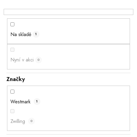
u
k
t
ů
Na skladě
1
Nyní v akci
0
Značky
Westmark
1
Zwilling
0