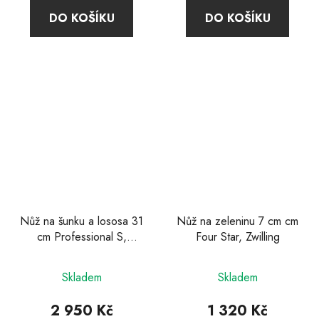
4,8
DO KOŠÍKU
DO KOŠÍKU
z
5
hvězdiček.
Nůž na šunku a lososa 31
Nůž na zeleninu 7 cm cm
cm Professional S,
Four Star, Zwilling
Zwilling
Průměrné
Skladem
Skladem
hodnocení
produktu
2 950 Kč
1 320 Kč