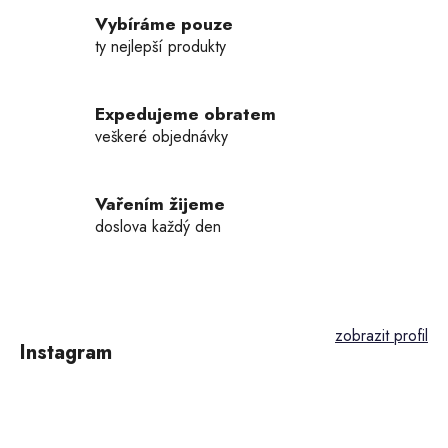
c
í
Vybíráme pouze
p
ty nejlepší produkty
r
v
k
Expedujeme obratem
y
veškeré objednávky
v
ý
p
Vařením žijeme
i
doslova každý den
s
u
Z
á
p
Instagram
a
t
í