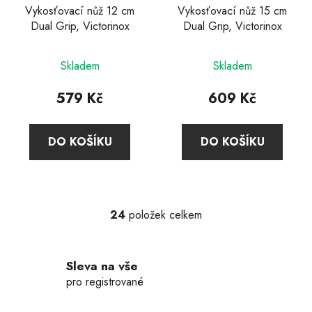
Vykosťovací nůž 12 cm
Vykosťovací nůž 15 cm
Dual Grip, Victorinox
Dual Grip, Victorinox
Skladem
Skladem
579 Kč
609 Kč
DO KOŠÍKU
DO KOŠÍKU
24
položek celkem
O
v
l
Sleva na vše
á
d
pro registrované
a