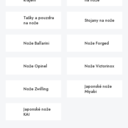
krájení
na nože
Tašky a pouzdra
Stojany na nože
na nože
Nože Ballarini
Nože Forged
Nože Opinel
Nože Victorinox
Japonské nože
Nože Zwilling
Miyabi
Japonské nože
KAI