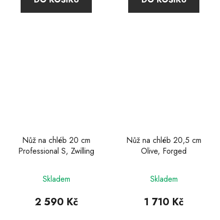
Nůž na chléb 20 cm
Nůž na chléb 20,5 cm
Professional S, Zwilling
Olive, Forged
Průměrné
Skladem
Skladem
hodnocení
produktu
2 590 Kč
1 710 Kč
je