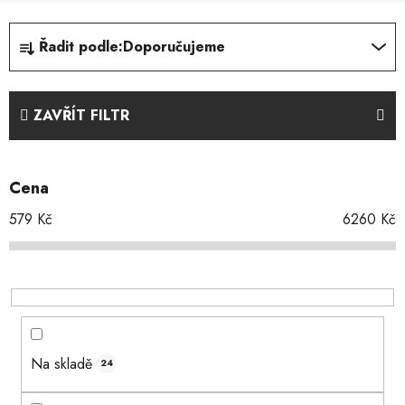
Ř
Řadit podle:
Doporučujeme
a
z
e
ZAVŘÍT FILTR
n
í
p
Cena
r
o
579
Kč
6260
Kč
d
u
k
t
ů
Na skladě
24