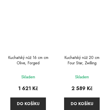
Kuchařský nůž 16 cm cm
Kuchařský nůž 20 cm
Olive, Forged
Four Star, Zwilling
Průměrné
Skladem
Skladem
hodnocení
produktu
1 621 Kč
2 589 Kč
je
5,0
DO KOŠÍKU
DO KOŠÍKU
z