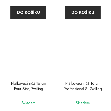
je
4,2
DO KOŠÍKU
DO KOŠÍKU
z
5
hvězdiček.
Plátkovací nůž 16 cm
Plátkovací nůž 16 cm
Four Star, Zwilling
Professional S, Zwilling
Průměrné
Skladem
Skladem
hodnocení