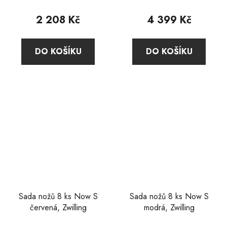
hodnocení
hodnocení
produktu
produktu
2 208 Kč
4 399 Kč
je
je
5,0
5,0
DO KOŠÍKU
DO KOŠÍKU
z
z
5
5
hvězdiček.
hvězdiček.
Sada nožů 8 ks Now S
Sada nožů 8 ks Now S
červená, Zwilling
modrá, Zwilling