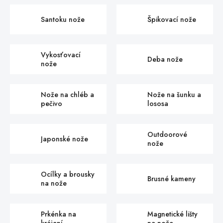
Santoku nože
Špikovací nože
Vykosťovací
Deba nože
nože
Nože na chléb a
Nože na šunku a
pečivo
lososa
Outdoorové
Japonské nože
nože
Ocílky a brousky
Brusné kameny
na nože
Prkénka na
Magnetické lišty