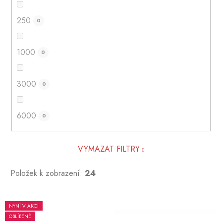
250
0
1000
0
3000
0
6000
0
VYMAZAT FILTRY
Položek k zobrazení:
24
V
NYNÍ V AKCI
ý
OBLÍBENÉ