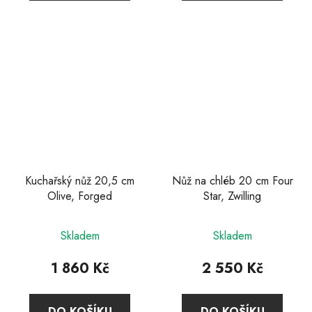
5
hvězdiček.
Kuchařský nůž 20,5 cm
Nůž na chléb 20 cm Four
Olive, Forged
Star, Zwilling
Skladem
Skladem
1 860 Kč
2 550 Kč
DO KOŠÍKU
DO KOŠÍKU