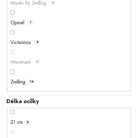
Miyabi by Zwilling
0
Opinel
1
Victorinox
3
Westmark
0
Zwilling
14
Délka ocílky
21 cm
2