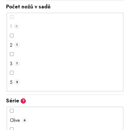
Počet nožů v sadě
1
0
2
1
3
1
5
2
Série
?
Olive
6