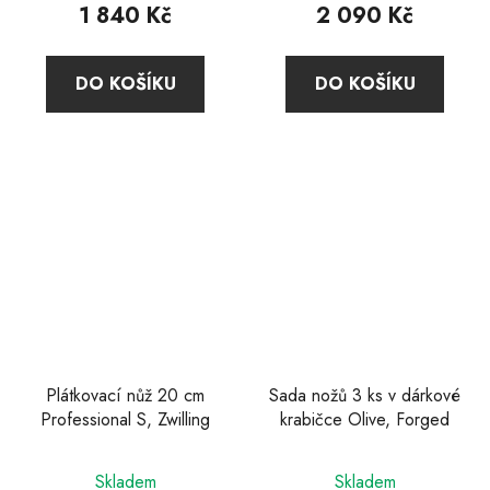
produktu
1 840 Kč
2 090 Kč
je
5,0
DO KOŠÍKU
DO KOŠÍKU
z
5
hvězdiček.
Plátkovací nůž 20 cm
Sada nožů 3 ks v dárkové
Professional S, Zwilling
krabičce Olive, Forged
Průměrné
Průměrné
Skladem
Skladem