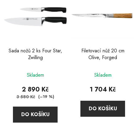
p
i
s
p
r
o
d
Sada nožů 2 ks Four Star,
Filetovací nůž 20 cm
Zwilling
Olive, Forged
u
k
t
Skladem
Skladem
ů
2 890 Kč
1 704 Kč
3 580 Kč
(–19 %)
DO KOŠÍKU
DO KOŠÍKU