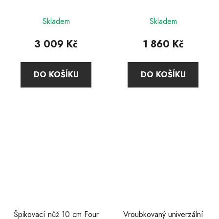
Průměrné
Skladem
Skladem
hodnocení
produktu
3 009 Kč
1 860 Kč
je
5,0
DO KOŠÍKU
DO KOŠÍKU
z
5
hvězdiček.
Špikovací nůž 10 cm Four
Vroubkovaný univerzální