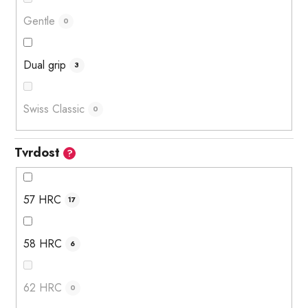
Gentle
0
Dual grip
3
Swiss Classic
0
Tvrdost
?
57 HRC
17
58 HRC
6
62 HRC
0