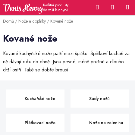
Přejít
Hledat
NÁKUP
na
KOŠÍK
obsah
Domů
/
Nože a doplňky
/
Kované nože
Kované nože
Kované kuchyňské nože patří mezi špičku. Špičkoví kuchaři za
ně dávají ruku do ohně. Jsou pevné, méně pružné a dlouho
drží ostří. Také se dobře brousí.
Kuchařské nože
Sady nožů
Plátkovací nože
Nože na zeleninu