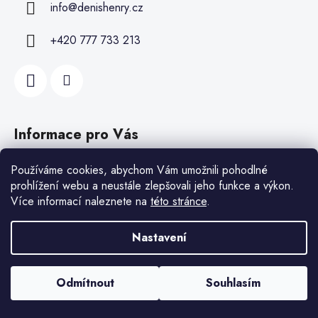
info
@
denishenry.cz
+420 777 733 213
Informace pro Vás
Recepty a foodblog
Používáme cookies, abychom Vám umožnili pohodlné
prohlížení webu a neustále zlepšovali jeho funkce a výkon.
Kontakt
Více informací naleznete na
této stránce
.
Hodnocení obchodu
Doprava a platby
Nastavení
Reklamace
Vrácení a výměna zboží
Odmítnout
Souhlasím
Všeobecné obchodní podmínky
Ochrana osobních údajů (GDPR)