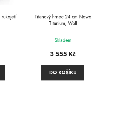
k
t
 rukojetí
Titanový hrnec 24 cm Nowo
ů
x
Titanium, Woll
Průměrné
Skladem
hodnocení
produktu
3 555 Kč
je
4,0
DO KOŠÍKU
z
5
hvězdiček.