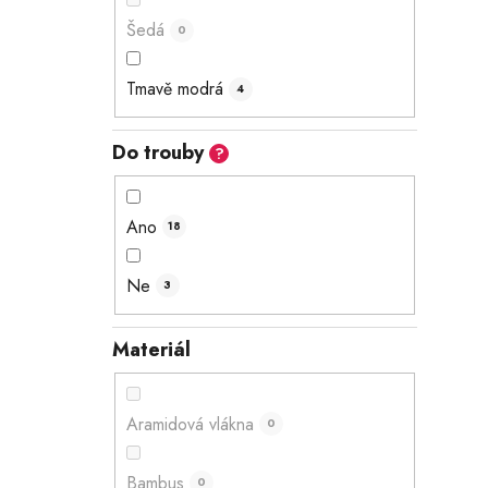
Šedá
0
Tmavě modrá
4
Do trouby
?
Ano
18
Ne
3
Materiál
Aramidová vlákna
0
Bambus
0