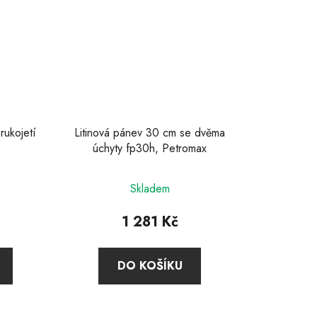
rukojetí
Litinová pánev 30 cm se dvěma
úchyty fp30h, Petromax
Průměrné
Skladem
hodnocení
produktu
1 281 Kč
je
5,0
DO KOŠÍKU
z
5
hvězdiček.