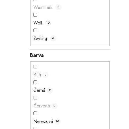
Westmark
0
Woll
10
Zwilling
6
Barva
Bílá
0
Černá
7
Červená
0
Nerezová
10