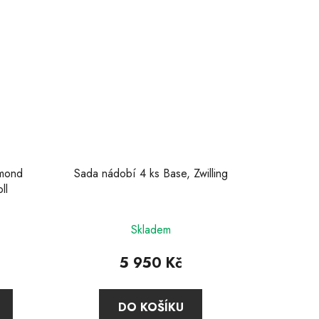
mond
Sada nádobí 4 ks Base, Zwilling
ll
Průměrné
Skladem
hodnocení
produktu
5 950 Kč
je
4,6
DO KOŠÍKU
z