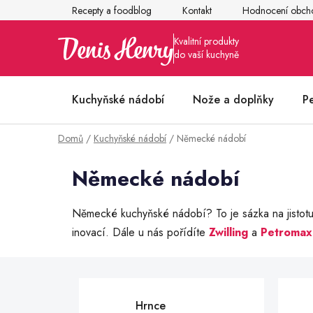
Přejít
Recepty a foodblog
Kontakt
Hodnocení obch
na
obsah
Kuchyňské nádobí
Nože a doplňky
P
Domů
/
Kuchyňské nádobí
/
Německé nádobí
Články z kuchyně
Německé nádobí
Německé kuchyňské nádobí? To je sázka na jistot
inovací. Dále u nás pořídíte
Zwilling
a
Petromax
Hrnce