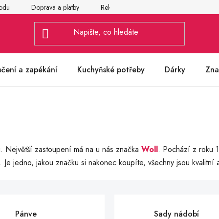
odu
Doprava a platby
Reklamace
Vrácení a výměna zbož
ečení a zapékání
Kuchyňské potřeby
Dárky
Zna
u. Největší zastoupení má na u nás značka
Woll
. Pochází z roku 1
. Je jedno, jakou značku si nakonec koupíte, všechny jsou kvalitní a 
Pánve
Sady nádobí