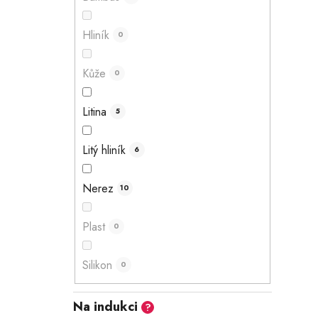
Hliník
0
Kůže
0
Litina
5
Litý hliník
6
Nerez
10
Plast
0
Silikon
0
Na indukci
?