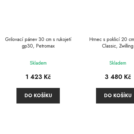
Grilovací pánev 30 cm s rukojetí
Hrnec s poklicí 20 cm
gp30, Petromax
Classic, Zwilling
Průměr
Skladem
Skladem
hodnoc
produkt
1 423 Kč
3 480 Kč
je
3,9
DO KOŠÍKU
DO KOŠÍKU
z
5
hvězdič