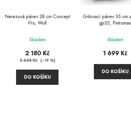
o
d
u
Nerezová pánev 28 cm Concept
Grilovací pánev 35 cm s
k
Pro, Woll
gp35, Petroma
t
ů
Skladem
Skladem
2 180 Kč
1 699 Kč
2 655 Kč
(–17 %)
DO KOŠÍKU
DO KOŠÍKU