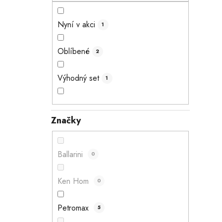
n
e
Nyní v akci
1
l
Oblíbené
2
Výhodný set
1
Značky
Ballarini
0
Ken Hom
0
Petromax
5