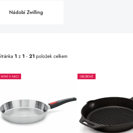
Nádobí Zwilling
Stránka
1
z
1
-
21
položek celkem
NYNÍ V AKCI
OBLÍBENÉ
V
ý
p
s
p
r