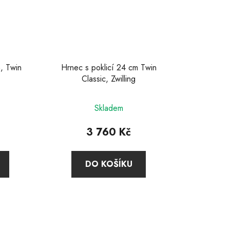
, Twin
Hrnec s poklicí 24 cm Twin
Classic, Zwilling
né
Průměrné
Skladem
ení
hodnocení
u
produktu
3 760 Kč
je
4,9
DO KOŠÍKU
z
5
ek.
hvězdiček.