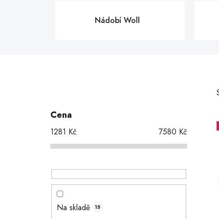
Nádobí Woll
P
o
s
Cena
t
1281
Kč
7580
Kč
r
a
n
i
n
í
p
Na skladě
15
a