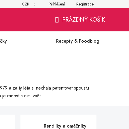
CZK
Přihlášení
Registrace
í
Všeobecné obchodní podmínky
Ochrana osobních údajů (G
PRÁZDNÝ KOŠÍK
NÁKUPNÍ
KOŠÍK
čky
Recepty & Foodblog
979 a za ty léta si nechala patentovat spoustu
je radost s nimi vařit.
Rendlíky a omáčníky