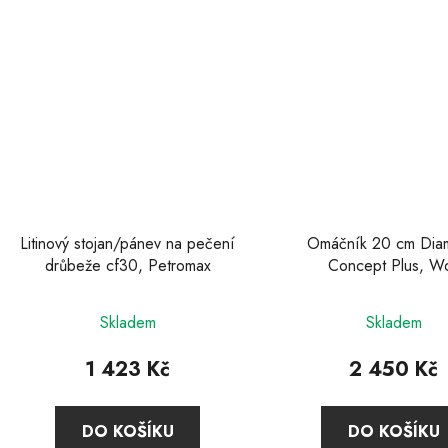
Litinový stojan/pánev na pečení
Omáčník 20 cm Dia
drůbeže cf30, Petromax
Concept Plus, Wo
Skladem
Skladem
1 423 Kč
2 450 Kč
DO KOŠÍKU
DO KOŠÍKU