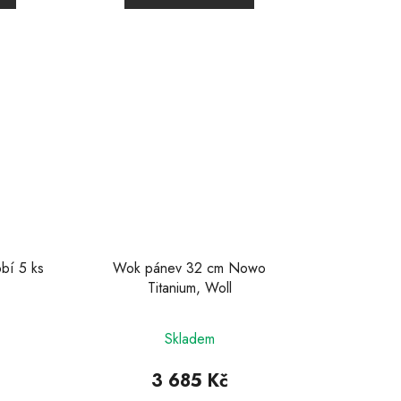
5
hvězdiček.
bí 5 ks
Wok pánev 32 cm Nowo
Titanium, Woll
Průměrné
Skladem
hodnocení
produktu
3 685 Kč
je