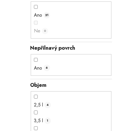
Ano
21
Ne
0
Nepřilnavý povrch
Ano
6
Objem
2,5 l
4
3,5 l
1