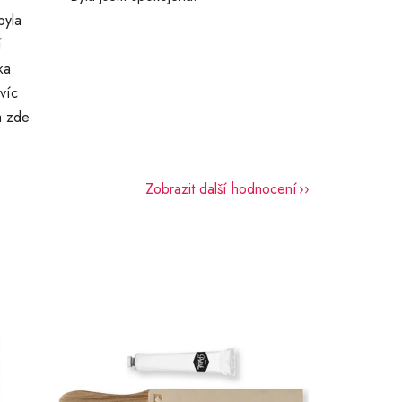
byla
í
ka
víc
a zde
Zobrazit další hodnocení