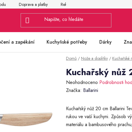
odu
Doprava a platby
Reklamace
Vrácení a výměna zbož
ečení a zapékání
Kuchyňské potřeby
Dárky
Zna
Domů
/
Nože a doplňky
/
Kuchařské 
Kuchařský nůž 2
Průměrné
Neohodnoceno
Podrobnosti ho
hodnocení
Značka:
Ballarini
produktu
je
Kuchařský nůž 20 cm Ballarini T
0,0
rukou ve vaší kuchyni. Způsob vý
z
materiálu a bambusového prachu;
5