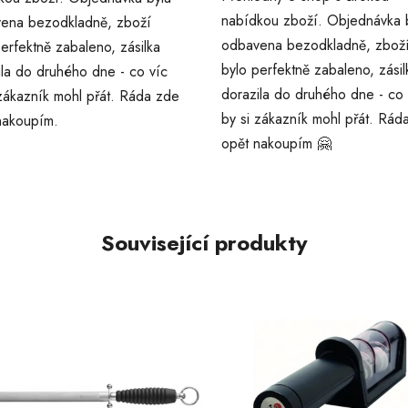
nabídkou zboží. Objednávka 
ena bezodkladně, zboží
odbavena bezodkladně, zbož
erfektně zabaleno, zásilka
bylo perfektně zabaleno, zásil
ila do druhého dne - co víc
dorazila do druhého dne - co 
 zákazník mohl přát. Ráda zde
by si zákazník mohl přát. Rád
nakoupím.
opět nakoupím 🤗
Související produkty