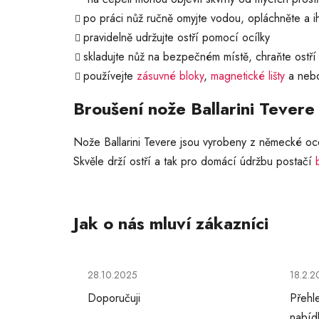
po práci nůž ručně omyjte vodou, opláchněte a i
pravidelně udržujte ostří pomocí ocílky
skladujte nůž na bezpečném místě, chraňte ostří 
používejte
zásuvné bloky
,
magnetické lišty
a nebo
Broušení nože Ballarini Tevere
Nože Ballarini Tevere jsou vyrobeny z německé ocel
Skvěle drží ostří a tak pro domácí údržbu postačí
Hodnocení obchodu je 5 z 5 hvězdiček.
Hodno
28.10.2025
18.2.2
Doporučuji
Přehl
nabíd