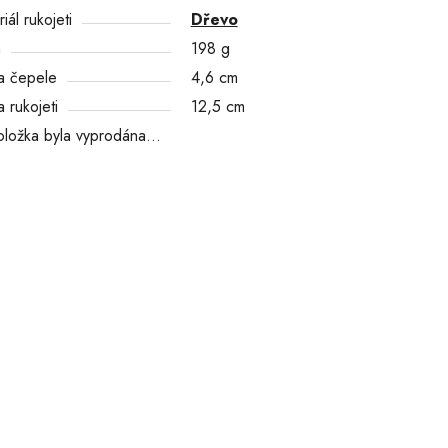
iál rukojeti
Dřevo
a
198 g
a čepele
4,6 cm
 rukojeti
12,5 cm
oložka byla vyprodána…