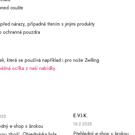
hned osušte
před nárazy, případně třením s jinými produkty
 ochranná pouzdra
i, která se používá například i pro nože Zwilling.
běžná ocílka z naší nabídky
.
cení obchodu je 5 z 5 hvězdiček.
E.V.I.K.
025
Hodnocení obchodu je 5 z 5 
16.2.2025
edný e-shop s širokou
Přehledný e-shop s širokou
kou zboží. Objednávka byla