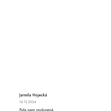
Jarmila Hojecká
hvězdiček.
Hodnocení obchodu je 5 z 5 hvězdiček.
16.12.2024
Byla jsem spokojená.