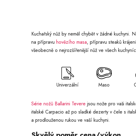
Kuchařský nůž by neměl chybět v žádné kuchyni. Nů
na přípravu
hovězího masa
, přípravu steaků krájen
všeobecně o nejrozšířenější nůž ve všech kuchyníc
Univerzální
Maso
C
Série nožů Ballarini Tevere
jsou nože pro vaši itals
italské Carpacio až po sladké dezerty v čele s it
a prodlouženou rukou ve vaší kuchyni.
Skvělý poměr cena/výkon