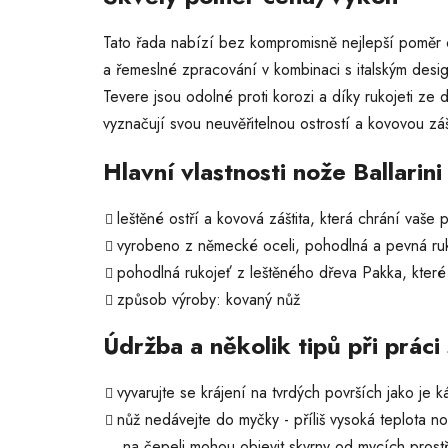
Tato řada nabízí bez kompromisně nejlepší poměr 
a řemeslné zpracování v kombinaci s italským des
Tevere jsou odolné proti korozi a díky rukojeti ze
vyznačují svou neuvěřitelnou ostrostí a kovovou zášt
Hlavní vlastnosti nože Ballarin
leštěné ostří a kovová záštita, která chrání vaše p
vyrobeno z německé oceli, pohodlná a pevná ruk
pohodlná rukojeť z leštěného dřeva Pakka, které 
způsob výroby: kovaný nůž
Údržba a několik tipů při práci 
vyvarujte se krájení na tvrdých površích jako je 
nůž nedávejte do myčky - příliš vysoká teplota 
na čepeli mohou objevit skvrny od mycích prost