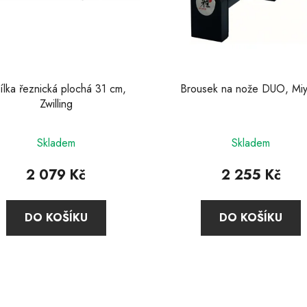
ílka řeznická plochá 31 cm,
Brousek na nože DUO, Miy
Zwilling
Průměrné
Skladem
Skladem
hodnocení
produktu
2 079 Kč
2 255 Kč
je
3,5
DO KOŠÍKU
DO KOŠÍKU
z
5
hvězdiček.