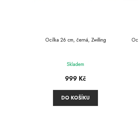
Ocílka 26 cm, černá, Zwilling
Oc
Průměrné
Skladem
hodnocení
produktu
999 Kč
je
5,0
DO KOŠÍKU
z
5
hvězdiček.