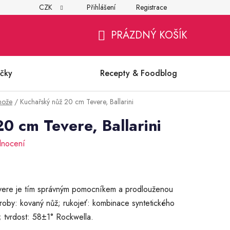
CZK
Přihlášení
Registrace
í
Všeobecné obchodní podmínky
Ochrana osobních údajů (G
PRÁZDNÝ KOŠÍK
NÁKUPNÍ
KOŠÍK
čky
Recepty & Foodblog
nože
/
Kuchařský nůž 20 cm Tevere, Ballarini
0 cm Tevere, Ballarini
dnocení
evere je tím správným pomocníkem a prodlouženou
roby: kovaný nůž; rukojeť: kombinace syntetického
 tvrdost: 58±1° Rockwella.