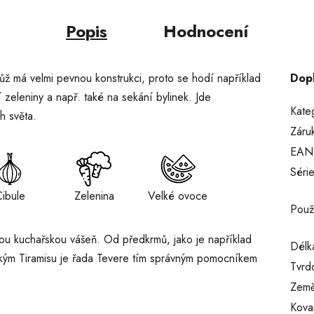
Popis
Hodnocení
ž má velmi pevnou konstrukci, proto se hodí například
Dop
í zeleniny a např. také na sekání bylinek. Jde
Kate
h světa.
Záru
EAN
Séri
ibule
Zelenina
Velké ovoce
Použ
kou kuchařskou vášeň. Od předkrmů, jako je například
Délka
alským Tiramisu je řada Tevere tím správným pomocníkem
Tvrd
Země
Kova