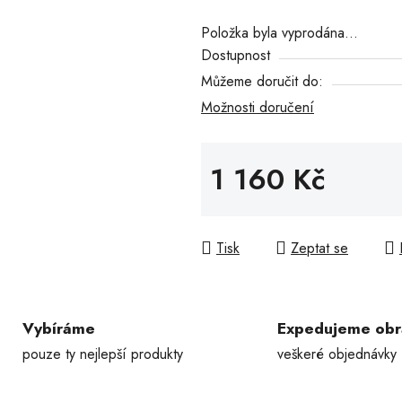
hvězdiček.
Položka byla vyprodána…
Dostupnost
Můžeme doručit do:
Možnosti doručení
1 160 Kč
Měrná cena:
Tisk
Zeptat se
Vybíráme
Expedujeme ob
pouze ty nejlepší produkty
veškeré objednávky