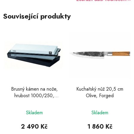
Související produkty
Brusný kámen na nože,
Kuchařský nůž 20,5 cm
hrubost 1000/250,
Olive, Forged
Zwilling
Průměrné
Skladem
Skladem
hodnocení
produktu
2 490 Kč
1 860 Kč
je