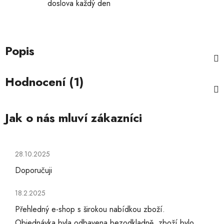
doslova každý den
Popis
Hodnocení (1)
Hodnocení obchodu je 5 z 5 hvězdiček.
28.10.2025
Doporučuji
Hodnocení obchodu je 5 z 5 hvězdiček.
18.2.2025
Přehledný e-shop s širokou nabídkou zboží.
Objednávka byla odbavena bezodkladně, zboží bylo