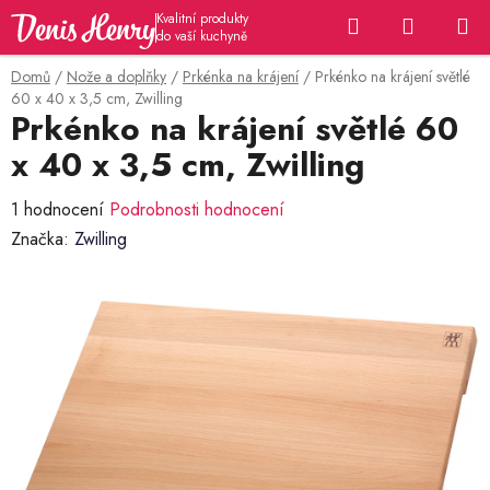
Přejít
Hledat
NÁKUP
na
KOŠÍK
obsah
Domů
/
Nože a doplňky
/
Prkénka na krájení
/
Prkénko na krájení světlé
60 x 40 x 3,5 cm, Zwilling
Prkénko na krájení světlé 60
x 40 x 3,5 cm, Zwilling
Průměrné
1 hodnocení
Podrobnosti hodnocení
hodnocení
Značka:
Zwilling
produktu
je
5,0
z
5
hvězdiček.