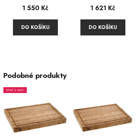
produktu
1 550 Kč
1 621 Kč
je
4,7
DO KOŠÍKU
DO KOŠÍKU
z
5
hvězdiček.
Podobné produkty
NYNÍ V AKCI