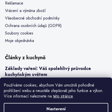
Reklamace
Vrácení a výměna zboží
Všeobecné obchodní podmínky
Ochrana osobních údajů (GDPR)
Soubory cookies
Moje objednávka
Články z kuchyně
Základy vaření: Váš spolehlivý průvodce
kuchyňským světem
Steaky a sous-vide vaření
Používáme cookies, abychom Vám umožnili pohodlné
prohlížení webu a neustále zlepšovali jeho funkce a výkon.
Jak vařit v tlakovém hrnci neboli papiňáku
Více informací naleznete na
této stránce
.
Základy a druhy rýže pro italské risotto
Nastavení