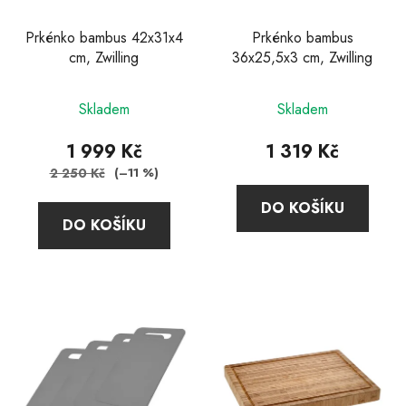
Prkénko bambus 42x31x4
Prkénko bambus
cm, Zwilling
36x25,5x3 cm, Zwilling
Průměrné
Průměrné
Skladem
Skladem
hodnocení
hodnocení
produktu
produktu
1 999 Kč
1 319 Kč
je
je
2 250 Kč
(–11 %)
4,7
5,0
DO KOŠÍKU
z
z
DO KOŠÍKU
5
5
hvězdiček.
hvězdiček.