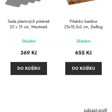
Sada plastových prkének
Prkénko bambus
25 x 15 cm, Westmark
25x18,5x2 cm, Zwilling
Průměrné
Skladem
Skladem
hodnocení
produktu
369 Kč
655 Kč
je
5,0
DO KOŠÍKU
DO KOŠÍKU
z
5
hvězdiček.
Z
á