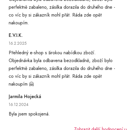
perfektně zabaleno, zásilka dorazila do druhého dne -
co víc by si zákazník mohl přát. Ráda zde opět
nakoupím.
E.V.I.K.
Hodnocení obchodu je 5 z 5 hvězdiček.
16.2.2025
Přehledný e-shop s širokou nabídkou zboží.
Objednávka byla odbavena bezodkladně, zboží bylo
perfektně zabaleno, zásilka dorazila do druhého dne -
co víc by si zákazník mohl přát. Ráda zde opět
nakoupím 🤗
Jarmila Hojecká
Hodnocení obchodu je 5 z 5 hvězdiček.
16.12.2024
Byla jsem spokojená.
Zobrazit další hodnocení