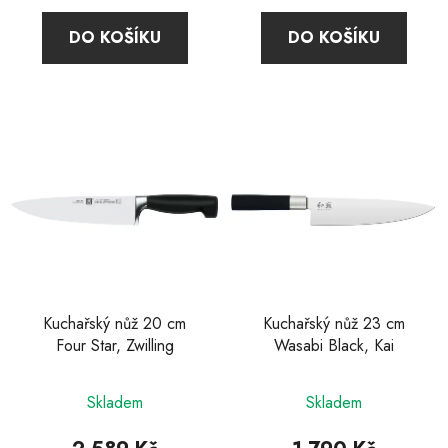
4,9
DO KOŠÍKU
DO KOŠÍKU
z
5
hvězdiček.
Kuchařský nůž 20 cm
Kuchařský nůž 23 cm
Four Star, Zwilling
Wasabi Black, Kai
Průměrné
Skladem
Skladem
hodnocení
produktu