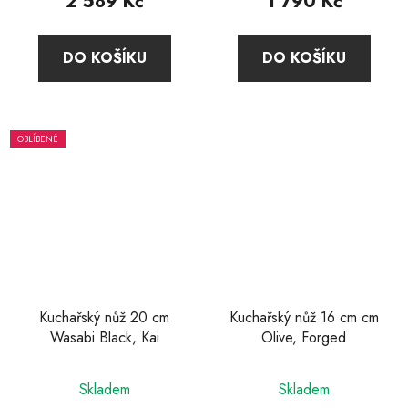
2 589 Kč
1 790 Kč
je
5,0
DO KOŠÍKU
DO KOŠÍKU
z
5
hvězdiček.
OBLÍBENÉ
Kuchařský nůž 20 cm
Kuchařský nůž 16 cm cm
Wasabi Black, Kai
Olive, Forged
Průměrné
Skladem
Skladem
hodnocení