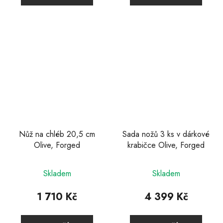
Nůž na chléb 20,5 cm
Sada nožů 3 ks v dárkové
Olive, Forged
krabičce Olive, Forged
Průměrné
Skladem
Skladem
hodnocení
produktu
1 710 Kč
4 399 Kč
je
5,0