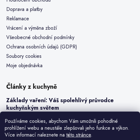
Doprava a platby
Reklamace
Vrácení a výměna zboží
Všeobecné obchodní podmínky
Ochrana osobních údajů (GDPR)
Soubory cookies
Moje objednávka
Články z kuchyně
Základy vaření: Váš spolehlivý průvodce
kuchyňským světem
Steaky a sous-vide vaření
Používáme cookies, abychom Vám umožnili pohodlné
prohlížení webu a neustále zlepšovali jeho funkce a výkon.
Jak vařit v tlakovém hrnci neboli papiňáku
Více informací naleznete na
této stránce
.