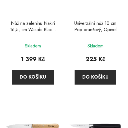
Nůž na zeleninu Nakiri
Univerzální nůž 10 cm
16,5, cm Wasabi Black,
Pop oranžový, Opinel
Kai
Průměrné
Skladem
Skladem
hodnocení
produktu
1 399 Kč
225 Kč
je
5,0
DO KOŠÍKU
DO KOŠÍKU
z
5
hvězdiček.