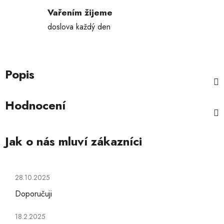
Vařením žijeme
doslova každý den
Popis
Hodnocení
Hodnocení obchodu je 5 z 5 hvězdiček.
28.10.2025
Doporučuji
Hodnocení obchodu je 5 z 5 hvězdiček.
18.2.2025