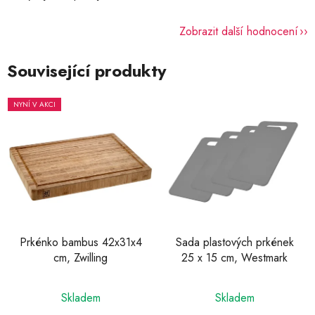
Zobrazit další hodnocení
Související produkty
NYNÍ V AKCI
Prkénko bambus 42x31x4
Sada plastových prkének
cm, Zwilling
25 x 15 cm, Westmark
Průměrné
Skladem
Skladem
hodnocení