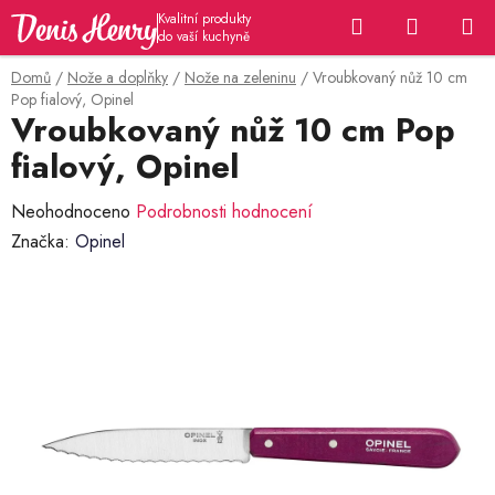
Přejít
Hledat
NÁKUP
na
KOŠÍK
obsah
Domů
/
Nože a doplňky
/
Nože na zeleninu
/
Vroubkovaný nůž 10 cm
Pop fialový, Opinel
Vroubkovaný nůž 10 cm Pop
fialový, Opinel
Průměrné
Neohodnoceno
Podrobnosti hodnocení
hodnocení
Značka:
Opinel
produktu
je
0,0
z
5
hvězdiček.