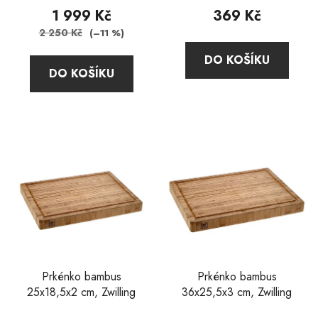
produktu
1 999 Kč
369 Kč
je
2 250 Kč
(–11 %)
4,7
DO KOŠÍKU
z
DO KOŠÍKU
5
hvězdiček.
Prkénko bambus
Prkénko bambus
25x18,5x2 cm, Zwilling
36x25,5x3 cm, Zwilling