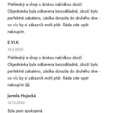
Přehledný e-shop s širokou nabídkou zboží.
Objednávka byla odbavena bezodkladně, zboží bylo
perfektně zabaleno, zásilka dorazila do druhého dne -
co víc by si zákazník mohl přát. Ráda zde opět
nakoupím.
E.V.I.K.
Hodnocení obchodu je 5 z 5 hvězdiček.
16.2.2025
Přehledný e-shop s širokou nabídkou zboží.
Objednávka byla odbavena bezodkladně, zboží bylo
perfektně zabaleno, zásilka dorazila do druhého dne -
co víc by si zákazník mohl přát. Ráda zde opět
nakoupím 🤗
Jarmila Hojecká
Hodnocení obchodu je 5 z 5 hvězdiček.
16.12.2024
Byla jsem spokojená.