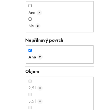
Ano
7
Ne
2
Nepřilnavý povrch
Ano
9
Objem
2,5 l
0
3,5 l
0