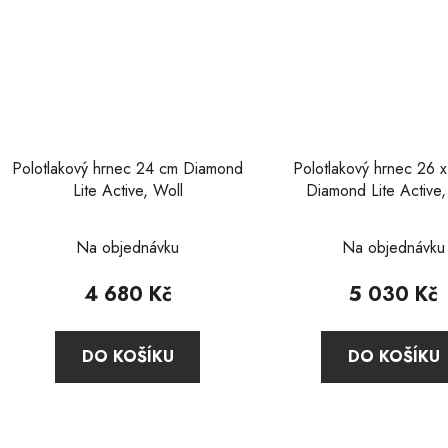
Polotlakový hrnec 24 cm Diamond
Polotlakový hrnec 26 
Lite Active, Woll
Diamond Lite Active,
Průměrné
Na objednávku
Na objednávku
hodnocení
produktu
4 680 Kč
5 030 Kč
je
5,0
DO KOŠÍKU
DO KOŠÍKU
z
5
hvězdiček.
O