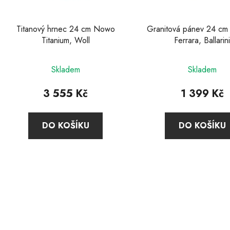
o
d
u
Titanový hrnec 24 cm Nowo
Granitová pánev 24 cm
k
Titanium, Woll
Ferrara, Ballarin
t
Průměrné
ů
Skladem
Skladem
hodnocení
produktu
3 555 Kč
1 399 Kč
je
4,0
DO KOŠÍKU
DO KOŠÍKU
z
5
hvězdiček.