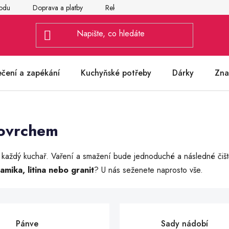
odu
Doprava a platby
Reklamace
Vrácení a výměna zbož
ečení a zapékání
Kuchyňské potřeby
Dárky
Zna
povrchem
 každý kuchař. Vaření a smažení bude jednoduché a následné čištěn
amika, litina nebo granit
? U nás seženete naprosto vše.
Pánve
Sady nádobí