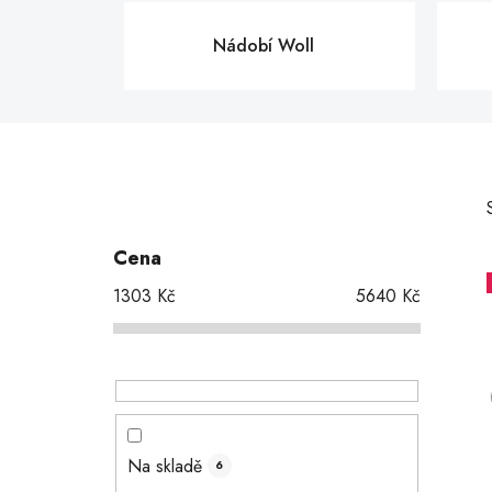
Nádobí Woll
P
o
s
Cena
t
1303
Kč
5640
Kč
r
a
n
i
n
í
p
Na skladě
6
a