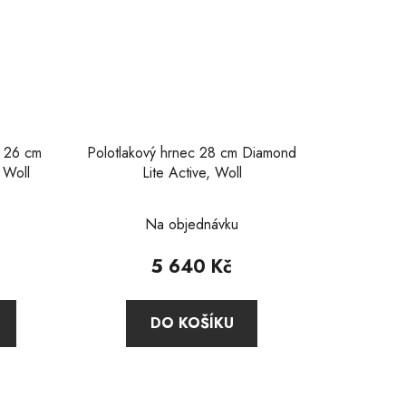
x 26 cm
Polotlakový hrnec 28 cm Diamond
 Woll
Lite Active, Woll
Průměrné
Na objednávku
hodnocení
produktu
5 640 Kč
je
2,0
DO KOŠÍKU
z
5
hvězdiček.