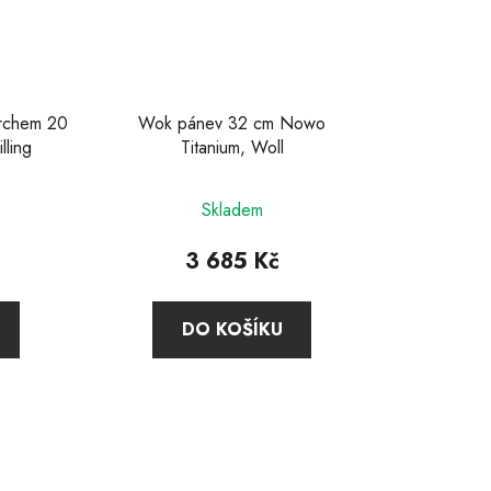
vrchem 20
Wok pánev 32 cm Nowo
lling
Titanium, Woll
Průměrné
Skladem
hodnocení
produktu
3 685 Kč
je
4,8
DO KOŠÍKU
z
5
hvězdiček.