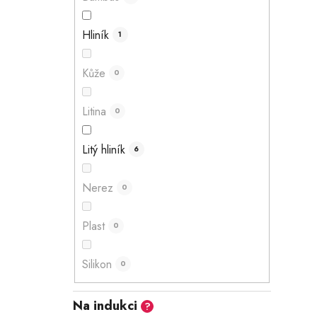
Hliník
1
Kůže
0
Litina
0
Litý hliník
6
Nerez
0
Plast
0
Silikon
0
Na indukci
?