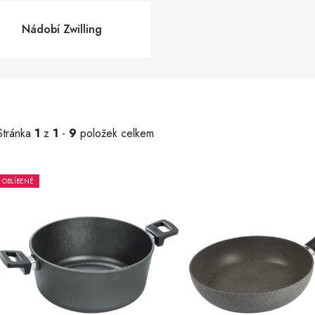
Nádobí Zwilling
Stránka
1
z
1
-
9
položek celkem
OBLÍBENÉ
V
ý
p
s
p
r