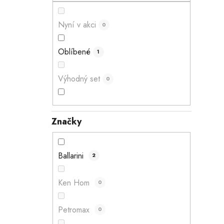
n
e
Nyní v akci
0
l
Oblíbené
1
Výhodný set
0
Značky
Ballarini
2
Ken Hom
0
Petromax
0