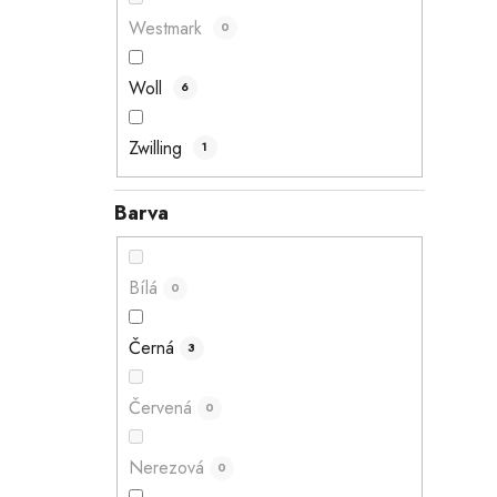
Westmark
0
Woll
6
Zwilling
1
Barva
Bílá
0
Černá
3
Červená
0
Nerezová
0