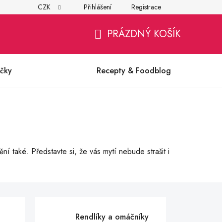
CZK
Přihlášení
Registrace
í
Všeobecné obchodní podmínky
Ochrana osobních údajů (G
PRÁZDNÝ KOŠÍK
NÁKUPNÍ
KOŠÍK
čky
Recepty & Foodblog
í také. Představte si, že vás mytí nebude strašit i
Rendlíky a omáčníky