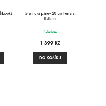
k
t
 hluboká
Granitová pánev 28 cm Ferrara,
ů
i
Ballarini
Skladem
1 399 Kč
DO KOŠÍKU