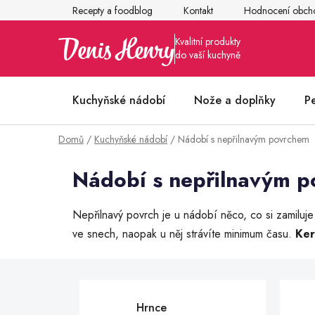
Přejít
Recepty a foodblog
Kontakt
Hodnocení obch
na
obsah
Kuchyňské nádobí
Nože a doplňky
P
Domů
/
Kuchyňské nádobí
/
Nádobí s nepřilnavým povrchem
Články z kuchyně
Nádobí s nepřilnavým 
Nepřilnavý povrch je u nádobí něco, co si zamiluje
ve snech, naopak u něj strávíte minimum času.
Ker
Hrnce