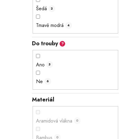
Šedá
2
Tmavě modrá
4
Do trouby
?
Ano
3
Ne
6
Materiál
Aramidová vlákna
0
Bambus
0