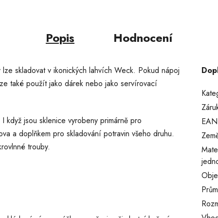
Popis
Hodnocení
lze skladovat v ikonických lahvích Weck. Pokud nápoj
Dop
lze také použít jako dárek nebo jako servírovací
Kate
Záru
 I když jsou sklenice vyrobeny primárně pro
EAN
va a doplňkem pro skladování potravin všeho druhu.
Země
rovlnné trouby.
Mate
jedn
Obj
Prům
Rozm
Vhod