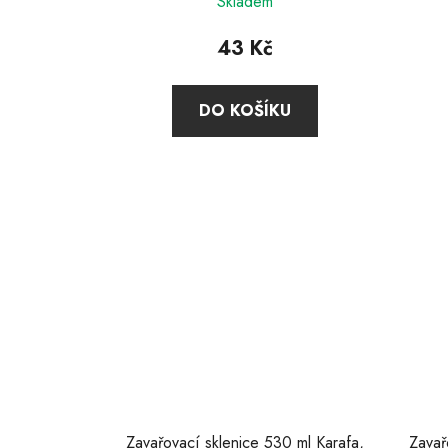
Skladem
hodnocení
produktu
43 Kč
je
5,0
DO KOŠÍKU
z
5
hvězdiček.
Zavařovací sklenice 530 ml Karafa,
Zavař