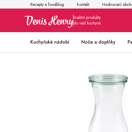
Přejít
Recepty a foodblog
Kontakt
Hodnocení obch
na
obsah
Kuchyňské nádobí
Nože a doplňky
P
Články z kuchyně