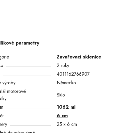
lňkové parametry
gorie
Zavařovací sklenice
ka
2 roky
4011162766907
 výroby
Německo
riál motorové
Sklo
otky
em
1062 ml
ěr
6 cm
ěry
25 x 6 cm
né do mikrovlnné