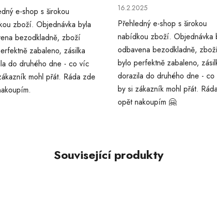
Hodnocení obchodu je 5 z 5 
16.2.2025
edný e-shop s širokou
Přehledný e-shop s širokou
kou zboží. Objednávka byla
nabídkou zboží. Objednávka 
ena bezodkladně, zboží
odbavena bezodkladně, zbož
erfektně zabaleno, zásilka
bylo perfektně zabaleno, zásil
ila do druhého dne - co víc
dorazila do druhého dne - co 
 zákazník mohl přát. Ráda zde
by si zákazník mohl přát. Rád
nakoupím.
opět nakoupím 🤗
Související produkty