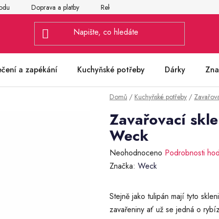
odu
Doprava a platby
Reklamace
Vrácení a výměna zbož
ečení a zapékání
Kuchyňské potřeby
Dárky
Zna
Domů
/
Kuchyňské potřeby
/
Zavařova
Zavařovací skle
Weck
Průměrné
Neohodnoceno
Podrobnosti ho
hodnocení
Značka:
Weck
produktu
je
Stejně jako tulipán mají tyto skl
0,0
zavařeniny ať už se jedná o ryb
z