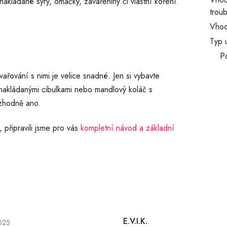
nakládané sýry, omáčky, zavařeniny či vlastní koření.
trou
Vhod
Typ 
P
ování s nimi je velice snadné. Jen si vybavte
akládanými cibulkami nebo mandlový koláč s
ozhodně ano.
 připravili jsme pro vás
kompletní návod a základní
cení obchodu je 5 z 5 hvězdiček.
E.V.I.K.
025