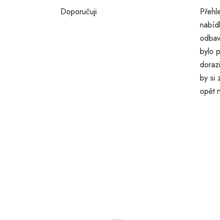
Doporučuji
Přehl
nabíd
odbav
bylo p
doraz
by si
opět 