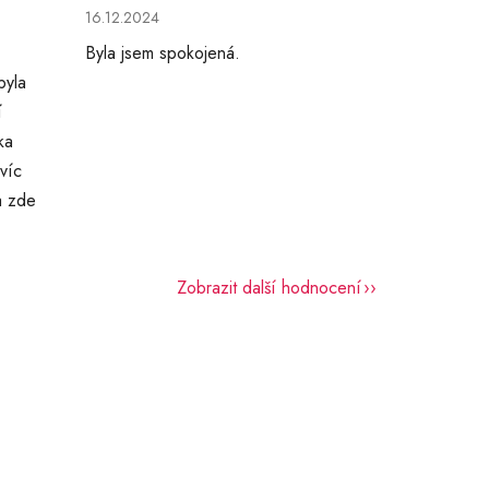
hvězdiček.
Hodnocení obchodu je 5 z 5 hvězdiček.
16.12.2024
Byla jsem spokojená.
byla
í
ka
víc
a zde
Zobrazit další hodnocení