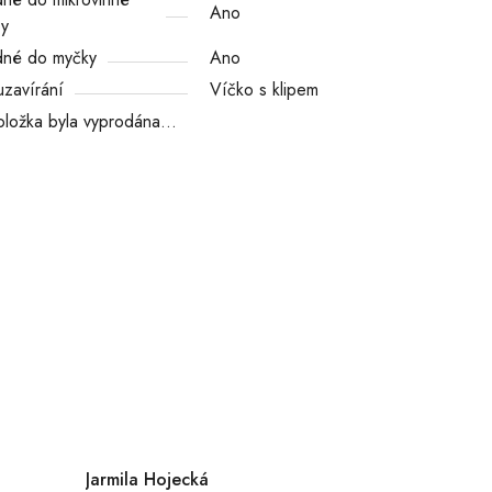
Ano
by
né do myčky
Ano
uzavírání
Víčko s klipem
oložka byla vyprodána…
Jarmila Hojecká