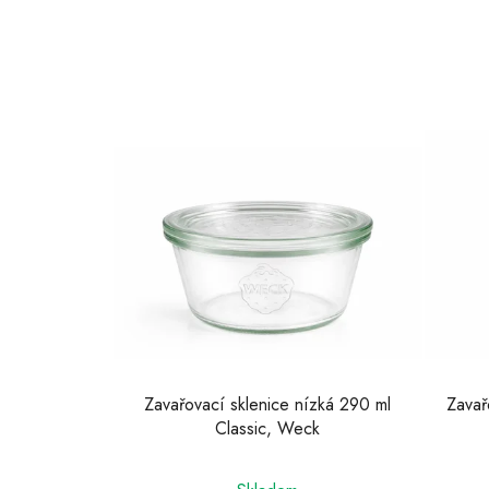
Zavařovací sklenice nízká 290 ml
Zavař
Classic, Weck
Průměrné