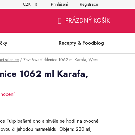
CZK
Přihlášení
Registrace
í
Všeobecné obchodní podmínky
Ochrana osobních údajů (G
PRÁZDNÝ KOŠÍK
NÁKUPNÍ
KOŠÍK
čky
Recepty & Foodblog
cí sklenice
/
Zavařovací sklenice 1062 ml Karafa, Weck
nice 1062 ml Karafa,
dnocení
enice Tulip baňaté dno a skvěle se hodí na ovocné
ízovou či jahodou marmeládu. Objem: 220 ml,