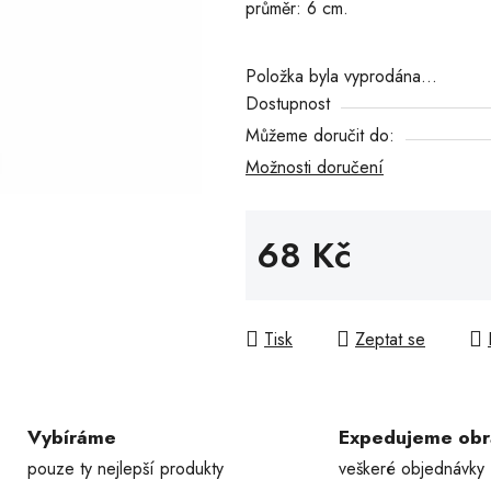
průměr: 6 cm.
5
hvězdiček.
Položka byla vyprodána…
Dostupnost
Můžeme doručit do:
Možnosti doručení
68 Kč
Měrná cena:
Tisk
Zeptat se
Vybíráme
Expedujeme ob
pouze ty nejlepší produkty
veškeré objednávky