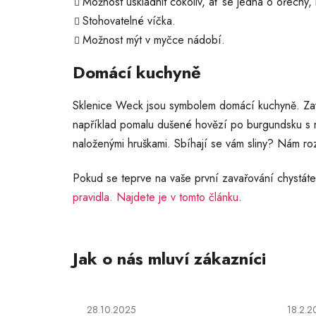
Možnost uskladnit cokoliv, ať se jedná o ořechy, 
Stohovatelné víčka.
Možnost mýt v myčce nádobí.
Domácí kuchyně
Sklenice Weck jsou symbolem domácí kuchyně. Zavař
například pomalu dušené hovězí po burgundsku s n
naloženými hruškami. Sbíhají se vám sliny? Nám r
Pokud se teprve na vaše první zavařování chystáte,
pravidla. Najdete je v tomto článku
.
Hodnocení obchodu je 5 z 5 hvězdiček.
Hodno
28.10.2025
18.2.2