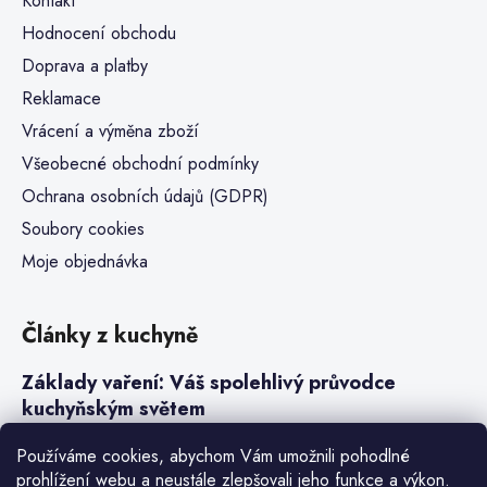
Kontakt
Hodnocení obchodu
Doprava a platby
Reklamace
Vrácení a výměna zboží
Všeobecné obchodní podmínky
Ochrana osobních údajů (GDPR)
Soubory cookies
Moje objednávka
Články z kuchyně
Základy vaření: Váš spolehlivý průvodce
kuchyňským světem
Steaky a sous-vide vaření
Používáme cookies, abychom Vám umožnili pohodlné
prohlížení webu a neustále zlepšovali jeho funkce a výkon.
Jak vařit v tlakovém hrnci neboli papiňáku