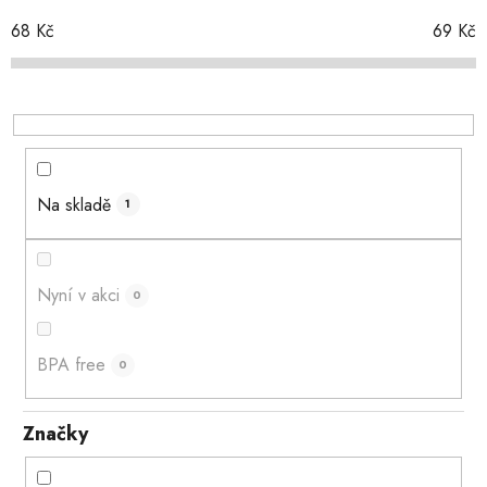
r
o
68
Kč
69
Kč
d
u
k
t
ů
Na skladě
1
Nyní v akci
0
BPA free
0
Značky