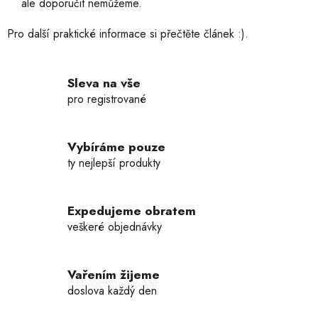
ale doporučit nemůžeme.
u
Pro další praktické informace si přečtěte článek :).
Sleva na vše
pro registrované
Vybíráme pouze
ty nejlepší produkty
Expedujeme obratem
veškeré objednávky
Vařením žijeme
doslova každý den