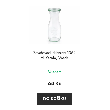
V
ý
p
i
s
p
r
o
d
Zavařovací sklenice 1062
ml Karafa, Weck
u
k
t
Skladem
ů
68 Kč
DO KOŠÍKU