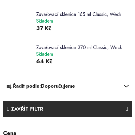
Zavařovací sklenice 165 ml Classic, Weck
Skladem
37 Kč
Zavařovací sklenice 370 ml Classic, Weck
Skladem
64 Kč
Ř
Řadit podle:
Doporučujeme
a
z
e
ZAVŘÍT FILTR
n
í
p
Cena