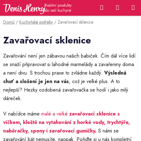
Přejít
Hledat
NÁKUP
na
KOŠÍK
obsah
Domů
/
Kuchyňské potřeby
/
Zavařovací sklenice
Zavařovací sklenice
Zavařování není jen zábavou našich babiček. Čím dál více lidí
se snaží připravovat si lahodné marmelády a zavařeniny doma
a není divu. S trochou praxe to zvládne každý.
Výsledná
chuť a složení je jen na vás
, což je velké plus. A to
nejlepší? Hezky ozdobená zavařovačka se hodí i jako milý
dáreček.
V nabídce máme
malé a velké
zavařovací sklenice s
víčkem
,
kleště na vytahování z horké vody, trychtýře,
naběračky, spony i zavařovací gumičky
.
S námi se
zavařování bát nemusíte, naopak. Pořiďte si u nás kompletní