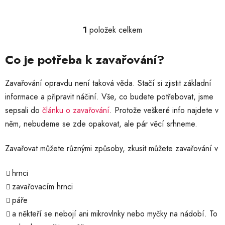
1
položek celkem
O
v
l
Co je potřeba k zavařování?
á
d
Zavařování opravdu není taková věda. Stačí si zjistit základní
a
informace a připravit náčiní. Vše, co budete potřebovat, jsme
c
sepsali do
článku o zavařování
. Protože veškeré info najdete v
í
p
něm, nebudeme se zde opakovat, ale pár věcí srhneme.
r
v
Zavařovat můžete různými způsoby, zkusit můžete zavařování v
k
y
hrnci
v
zavařovacím hrnci
ý
p
páře
i
a někteří se nebojí ani mikrovlnky nebo myčky na nádobí. To
s