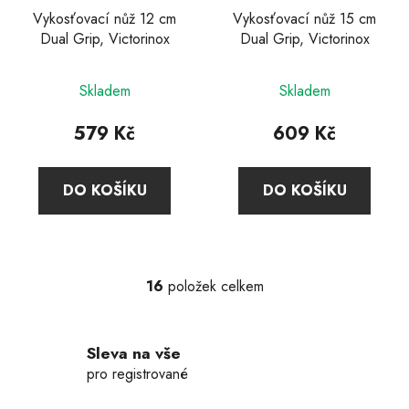
Vykosťovací nůž 12 cm
Vykosťovací nůž 15 cm
Dual Grip, Victorinox
Dual Grip, Victorinox
Skladem
Skladem
579 Kč
609 Kč
DO KOŠÍKU
DO KOŠÍKU
16
položek celkem
O
v
l
Sleva na vše
á
d
pro registrované
a