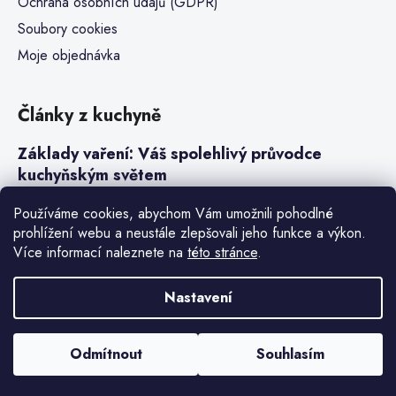
Ochrana osobních údajů (GDPR)
Soubory cookies
Moje objednávka
Články z kuchyně
Základy vaření: Váš spolehlivý průvodce
kuchyňským světem
Steaky a sous-vide vaření
Používáme cookies, abychom Vám umožnili pohodlné
prohlížení webu a neustále zlepšovali jeho funkce a výkon.
Jak vařit v tlakovém hrnci neboli papiňáku
Více informací naleznete na
této stránce
.
Základy a druhy rýže pro italské risotto
Nastavení
Vytvořil Shoptet Premium
Odmítnout
Souhlasím
Copyright 2026
Denis Henry
. Všechna práva vyhrazena.
Upravit
nastavení cookies