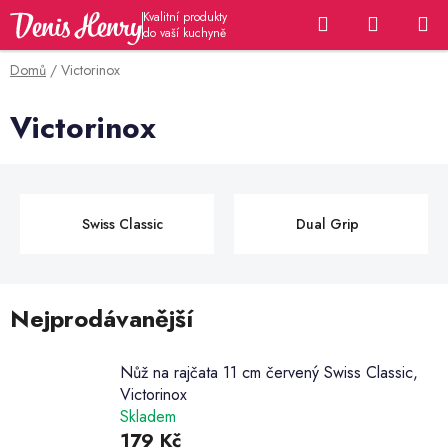
Přejít
Hledat
NÁKUP
na
KOŠÍK
obsah
Domů
/
Victorinox
Victorinox
Swiss Classic
Dual Grip
Nejprodávanější
Nůž na rajčata 11 cm červený Swiss Classic,
Victorinox
Skladem
179 Kč