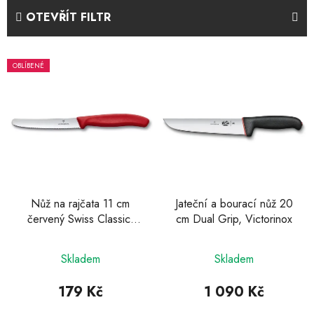
e
OTEVŘÍT FILTR
n
í
V
p
OBLÍBENÉ
ý
r
p
o
i
d
s
u
p
k
r
t
o
ů
d
Nůž na rajčata 11 cm
Jateční a bourací nůž 20
červený Swiss Classic,
cm Dual Grip, Victorinox
u
Victorinox
k
t
Skladem
Skladem
ů
179 Kč
1 090 Kč