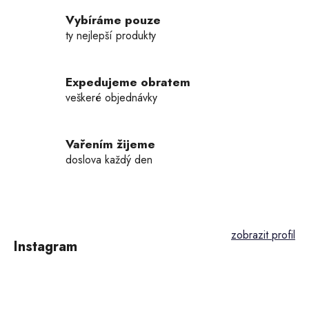
c
í
Vybíráme pouze
p
ty nejlepší produkty
r
v
k
Expedujeme obratem
y
veškeré objednávky
v
ý
p
Vařením žijeme
i
doslova každý den
s
u
Z
á
p
Instagram
a
t
í