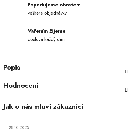
Expedujeme obratem
veškeré objednávky
Vařením žijeme
doslova každý den
Popis
Hodnocení
Hodnocení obchodu je 5 z 5 hvězdiček.
28.10.2025