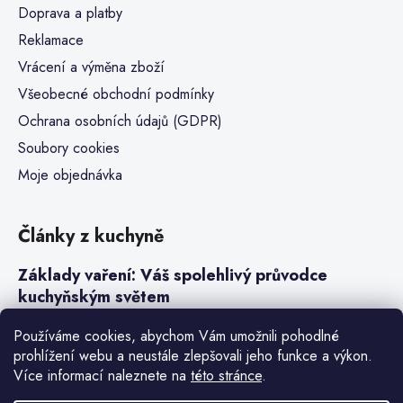
Doprava a platby
Reklamace
Vrácení a výměna zboží
Všeobecné obchodní podmínky
Ochrana osobních údajů (GDPR)
Soubory cookies
Moje objednávka
Články z kuchyně
Základy vaření: Váš spolehlivý průvodce
kuchyňským světem
Steaky a sous-vide vaření
Používáme cookies, abychom Vám umožnili pohodlné
prohlížení webu a neustále zlepšovali jeho funkce a výkon.
Jak vařit v tlakovém hrnci neboli papiňáku
Více informací naleznete na
této stránce
.
Základy a druhy rýže pro italské risotto