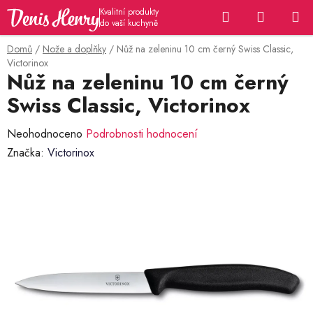
Přejít
Hledat
NÁKUP
na
KOŠÍK
obsah
Domů
/
Nože a doplňky
/
Nůž na zeleninu 10 cm černý Swiss Classic,
Victorinox
Nůž na zeleninu 10 cm černý
Swiss Classic, Victorinox
Průměrné
Neohodnoceno
Podrobnosti hodnocení
hodnocení
Značka:
Victorinox
produktu
je
0,0
z
5
hvězdiček.