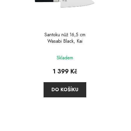
Santoku nůž 16,5 cm
Wasabi Black, Kai
Průměrné
Skladem
hodnocení
produktu
1 399 Kč
je
4,4
DO KOŠÍKU
z
5
hvězdiček.
Z