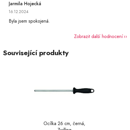
Jarmila Hojecká
Hodnocení obchodu je 5 z 5 hvězdiček.
16.12.2024
Byla jsem spokojená.
Zobrazit další hodnocení
Související produkty
Ocílka 26 cm, černá,
Zwilling