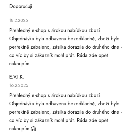
Doporučuji
Hodnocení obchodu je 5 z 5 hvězdiček.
18.2.2025
Přehledný e-shop s širokou nabídkou zboží.
Objednávka byla odbavena bezodkladně, zboží bylo
perfektně zabaleno, zásilka dorazila do druhého dne -
co víc by si zákazník mohl přát. Ráda zde opět
nakoupím.
E.V.I.K.
Hodnocení obchodu je 5 z 5 hvězdiček.
16.2.2025
Přehledný e-shop s širokou nabídkou zboží.
Objednávka byla odbavena bezodkladně, zboží bylo
perfektně zabaleno, zásilka dorazila do druhého dne -
co víc by si zákazník mohl přát. Ráda zde opět
nakoupím 🤗