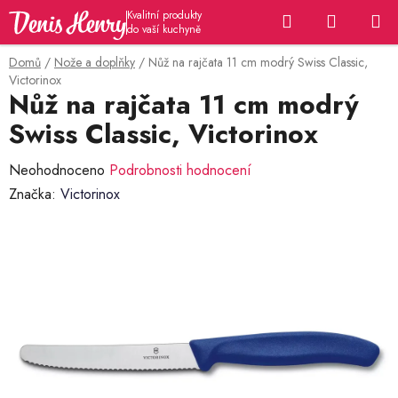
Přejít
Hledat
NÁKUP
na
KOŠÍK
obsah
Domů
/
Nože a doplňky
/
Nůž na rajčata 11 cm modrý Swiss Classic,
Victorinox
Nůž na rajčata 11 cm modrý
Swiss Classic, Victorinox
Průměrné
Neohodnoceno
Podrobnosti hodnocení
hodnocení
Značka:
Victorinox
produktu
je
0,0
z
5
hvězdiček.