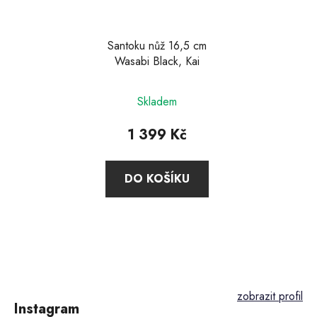
Santoku nůž 16,5 cm
Wasabi Black, Kai
Průměrné
Skladem
hodnocení
produktu
1 399 Kč
je
4,4
DO KOŠÍKU
z
5
hvězdiček.
Z
á
p
Instagram