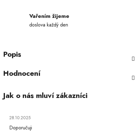
Vařením žijeme
doslova každý den
Popis
Hodnocení
Hodnocení obchodu je 5 z 5 hvězdiček.
28.10.2025
Doporučuji