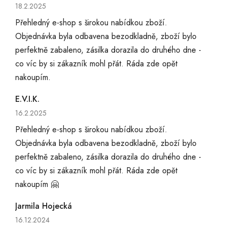
Hodnocení obchodu je 5 z 5 hvězdiček.
18.2.2025
Přehledný e-shop s širokou nabídkou zboží.
Objednávka byla odbavena bezodkladně, zboží bylo
perfektně zabaleno, zásilka dorazila do druhého dne -
co víc by si zákazník mohl přát. Ráda zde opět
nakoupím.
E.V.I.K.
Hodnocení obchodu je 5 z 5 hvězdiček.
16.2.2025
Přehledný e-shop s širokou nabídkou zboží.
Objednávka byla odbavena bezodkladně, zboží bylo
perfektně zabaleno, zásilka dorazila do druhého dne -
co víc by si zákazník mohl přát. Ráda zde opět
nakoupím 🤗
Jarmila Hojecká
Hodnocení obchodu je 5 z 5 hvězdiček.
16.12.2024