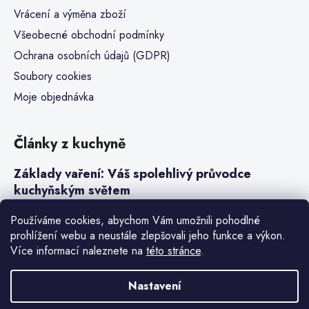
Vrácení a výměna zboží
Všeobecné obchodní podmínky
Ochrana osobních údajů (GDPR)
Soubory cookies
Moje objednávka
Články z kuchyně
Základy vaření: Váš spolehlivý průvodce
kuchyňským světem
Steaky a sous-vide vaření
Používáme cookies, abychom Vám umožnili pohodlné
prohlížení webu a neustále zlepšovali jeho funkce a výkon.
Jak vařit v tlakovém hrnci neboli papiňáku
Více informací naleznete na
této stránce
.
Základy a druhy rýže pro italské risotto
Nastavení