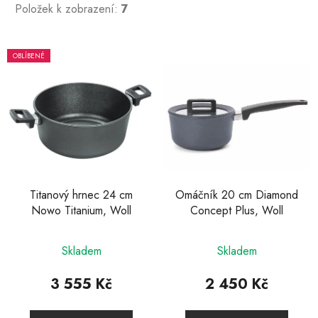
Položek k zobrazení:
7
V
OBLÍBENÉ
ý
p
i
s
p
r
o
d
Titanový hrnec 24 cm
Omáčník 20 cm Diamond
Nowo Titanium, Woll
Concept Plus, Woll
u
k
Průměrné
t
Skladem
Skladem
hodnocení
ů
produktu
3 555 Kč
2 450 Kč
je
4,0