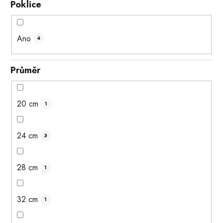
Poklice
Ano
4
Průměr
20 cm
1
24 cm
3
28 cm
1
32 cm
1