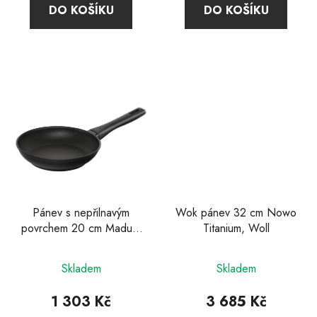
DO KOŠÍKU
DO KOŠÍKU
z
5
hvězdiček.
Pánev s nepřilnavým
Wok pánev 32 cm Nowo
povrchem 20 cm Madura
Titanium, Woll
Plus, Zwilling
Průměrné
Skladem
Skladem
hodnocení
produktu
1 303 Kč
3 685 Kč
je