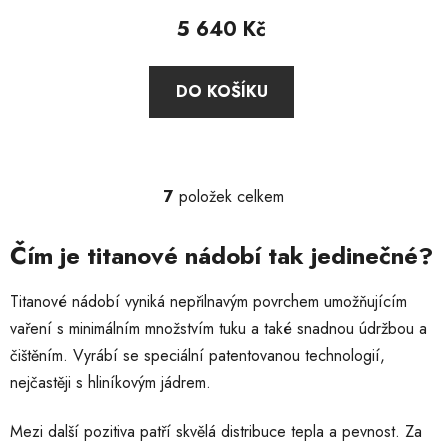
produktu
5 640 Kč
je
2,0
DO KOŠÍKU
z
5
hvězdiček.
7
položek celkem
O
v
l
Čím je titanové nádobí tak jedinečné?
á
d
Titanové nádobí vyniká nepřilnavým povrchem umožňujícím
a
vaření s minimálním množstvím tuku a také snadnou údržbou a
c
čištěním. Vyrábí se speciální patentovanou technologií,
í
p
nejčastěji s hliníkovým jádrem.
r
v
Mezi další pozitiva patří skvělá distribuce tepla a pevnost. Za
k