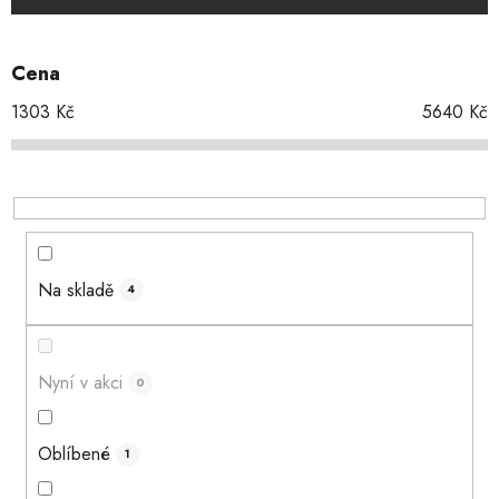
í
p
Cena
r
o
1303
Kč
5640
Kč
d
u
k
t
ů
Na skladě
4
Nyní v akci
0
Oblíbené
1