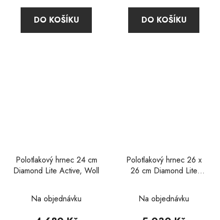
4,8
DO KOŠÍKU
DO KOŠÍKU
z
5
hvězdiček.
Polotlakový hrnec 24 cm
Polotlakový hrnec 26 x
Diamond Lite Active, Woll
26 cm Diamond Lite
Active, Woll
Průměrné
Na objednávku
Na objednávku
hodnocení
produktu