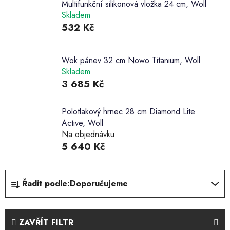
Multifunkční silikonová vložka 24 cm, Woll
Skladem
532 Kč
Wok pánev 32 cm Nowo Titanium, Woll
Skladem
3 685 Kč
Polotlakový hrnec 28 cm Diamond Lite
Active, Woll
Na objednávku
5 640 Kč
Ř
Řadit podle:
Doporučujeme
a
z
e
ZAVŘÍT FILTR
n