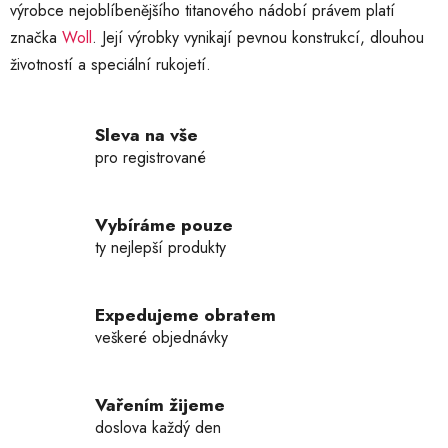
výrobce nejoblíbenějšího titanového nádobí právem platí
y
značka
Woll
. Její výrobky vynikají pevnou konstrukcí, dlouhou
v
ý
životností a speciální rukojetí.
p
i
s
Sleva na vše
u
pro registrované
Vybíráme pouze
ty nejlepší produkty
Expedujeme obratem
veškeré objednávky
Vařením žijeme
doslova každý den