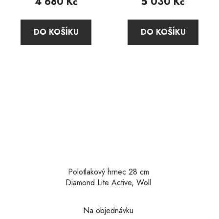
4 680 Kč
5 030 Kč
je
5,0
DO KOŠÍKU
DO KOŠÍKU
z
5
hvězdiček.
Polotlakový hrnec 28 cm
Diamond Lite Active, Woll
Průměrné
Na objednávku
hodnocení