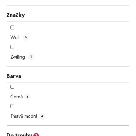
Značky
Woll
6
Zwilling
1
Barva
Černá
3
Tmavě modrá
4
Do trouby
?