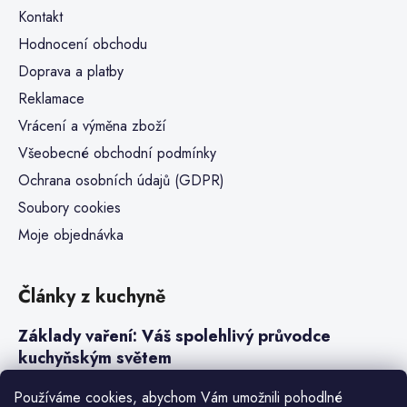
Kontakt
Hodnocení obchodu
Doprava a platby
Reklamace
Vrácení a výměna zboží
Všeobecné obchodní podmínky
Ochrana osobních údajů (GDPR)
Soubory cookies
Moje objednávka
Články z kuchyně
Základy vaření: Váš spolehlivý průvodce
kuchyňským světem
Steaky a sous-vide vaření
Používáme cookies, abychom Vám umožnili pohodlné