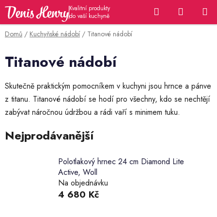
Přejít
Hledat
NÁKUP
na
KOŠÍK
obsah
Domů
/
Kuchyňské nádobí
/
Titanové nádobí
Titanové nádobí
Skutečně praktickým pomocníkem v kuchyni jsou hrnce a pánve
z titanu. Titanové nádobí se hodí pro všechny, kdo se nechtějí
zabývat náročnou údržbou a rádi vaří s minimem tuku.
Nejprodávanější
Polotlakový hrnec 24 cm Diamond Lite
Active, Woll
Na objednávku
4 680 Kč