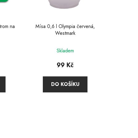
u
k
t
trom na
Mísa 0,6 l Olympia červená,
ů
Westmark
Skladem
99 Kč
DO KOŠÍKU