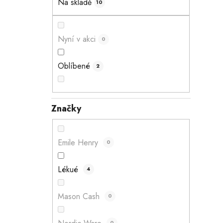
Na skladě
10
a
n
e
Nyní v akci
0
l
Oblíbené
2
Značky
Emile Henry
0
Lékué
4
Mason Cash
0
0