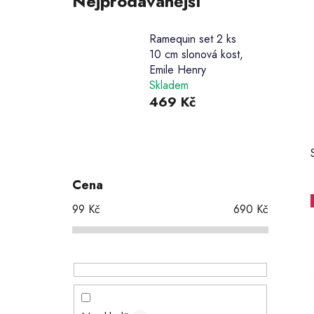
Nejprodávanější
Ramequin set 2 ks
10 cm slonová kost,
Emile Henry
Skladem
469 Kč
P
o
s
Cena
t
99
Kč
690
Kč
r
a
n
i
n
í
p