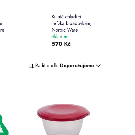
Kulatá chladící
ge
mřížka k bábovkám,
are
Nordic Ware
Skladem
570 Kč
Ř
Řadit podle:
Doporučujeme
a
z
e
n
í
p
r
o
d