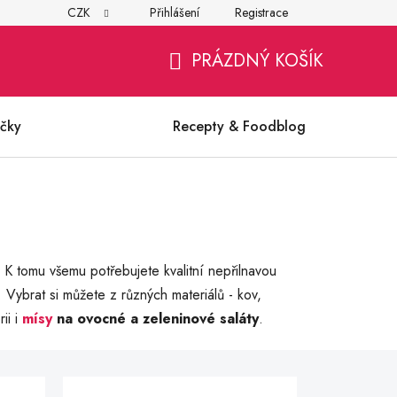
CZK
Přihlášení
Registrace
í
Všeobecné obchodní podmínky
Ochrana osobních údajů (G
PRÁZDNÝ KOŠÍK
NÁKUPNÍ
KOŠÍK
čky
Recepty & Foodblog
 tomu všemu potřebujete kvalitní nepřilnavou
. Vybrat si můžete z různých materiálů - kov,
ii i
mísy
na ovocné a zeleninové saláty
.