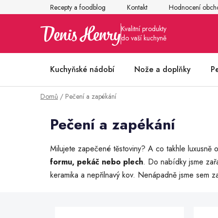
Přejít
Recepty a foodblog
Kontakt
Hodnocení obch
na
obsah
Kuchyňské nádobí
Nože a doplňky
P
Domů
/
Pečení a zapékání
Články z kuchyně
Pečení a zapékání
Milujete zapečené těstoviny? A co takhle luxusně
formu, pekáč nebo plech
. Do nabídky jsme zařa
keramika a nepřilnavý kov. Nenápadně jsme sem zař