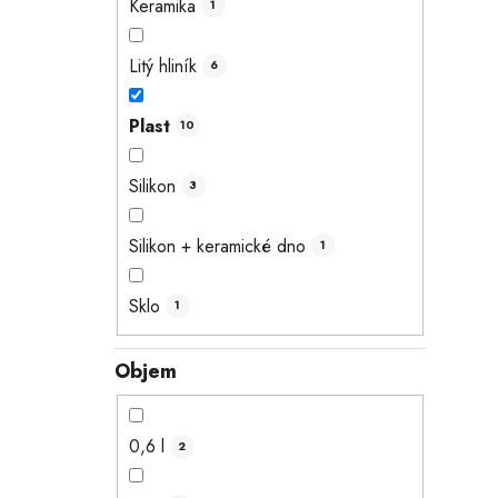
Keramika
1
Litý hliník
6
Plast
10
Silikon
3
Silikon + keramické dno
1
Sklo
1
Objem
0,6 l
2