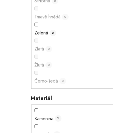
Stříbrná
0
Tmavě hnědá
0
Zelená
2
Zlatá
0
Žlutá
0
Černo-šedá
0
Materiál
Kamenina
1