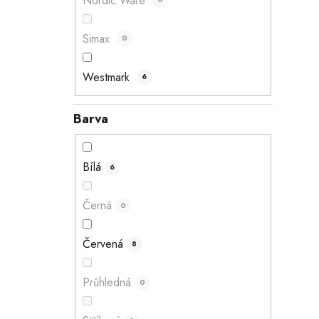
Nordic Ware
Simax
0
Westmark
6
Barva
Bílá
6
Černá
0
Červená
8
Průhledná
0