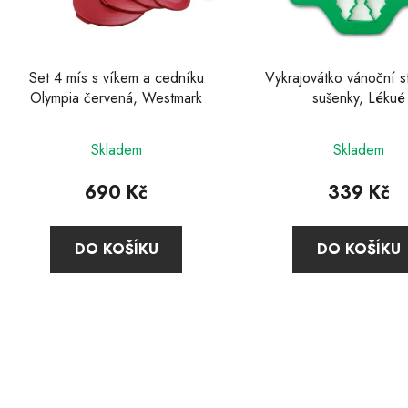
r
o
d
u
Set 4 mís s víkem a cedníku
Vykrajovátko vánoční s
k
Olympia červená, Westmark
sušenky, Lékué
t
ů
Skladem
Skladem
690 Kč
339 Kč
DO KOŠÍKU
DO KOŠÍKU