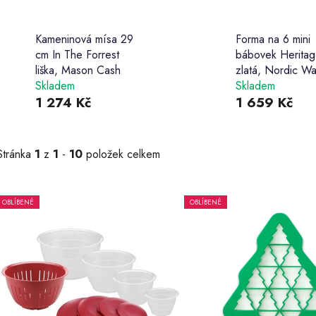
Kameninová mísa 29
Forma na 6 mini
cm In The Forrest
bábovek Herita
liška, Mason Cash
zlatá, Nordic W
Skladem
Skladem
1 274 Kč
1 659 Kč
Stránka
1
z
1
-
10
položek celkem
OBLÍBENÉ
OBLÍBENÉ
V
ý
p
s
p