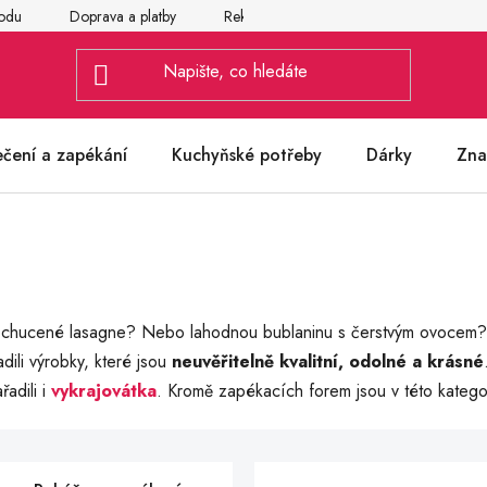
odu
Doprava a platby
Reklamace
Vrácení a výměna zbož
ečení a zapékání
Kuchyňské potřeby
Dárky
Zna
 ochucené lasagne? Nebo lahodnou bublaninu s čerstvým ovocem? K
dili výrobky, které jsou
neuvěřitelně kvalitní, odolné a krásné
adili i
vykrajovátka
. Kromě zapékacích forem jsou v této kategor