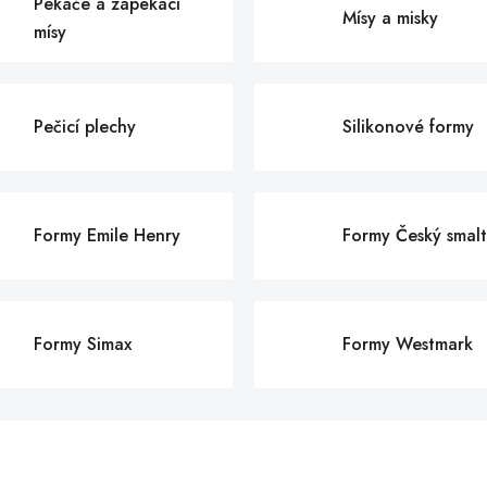
Pekáče a zapékací
Mísy a misky
mísy
Pečicí plechy
Silikonové formy
Formy Emile Henry
Formy Český smal
Formy Simax
Formy Westmark