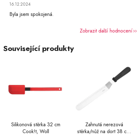
Hodnocení obchodu je 5 z 5 hvězdiček.
16.12.2024
Byla jsem spokojená.
Zobrazit další hodnocení
Související produkty
Silikonová stěrka 32 cm
Zahnutá nerezová
Cook!t, Woll
stěrka/nůž na dort 38 cm,
Westmark