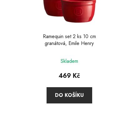
Ramequin set 2 ks 10 cm
granátová, Emile Henry
Průměrné
Skladem
hodnocení
produktu
469 Kč
je
5,0
DO KOŠÍKU
z
5
hvězdiček.
Z