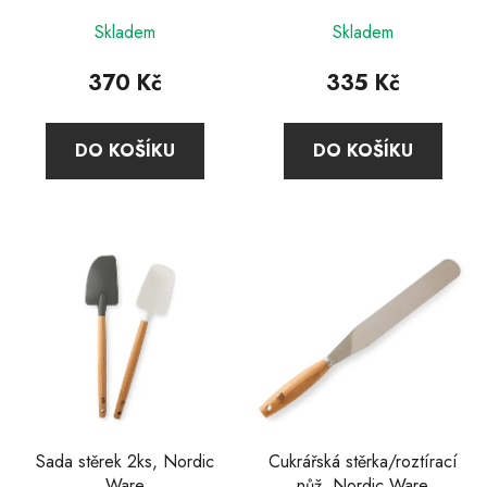
Průměrné
Skladem
Skladem
hodnocení
produktu
370 Kč
335 Kč
je
5,0
DO KOŠÍKU
DO KOŠÍKU
z
5
hvězdiček.
Sada stěrek 2ks, Nordic
Cukrářská stěrka/roztírací
Ware
nůž, Nordic Ware