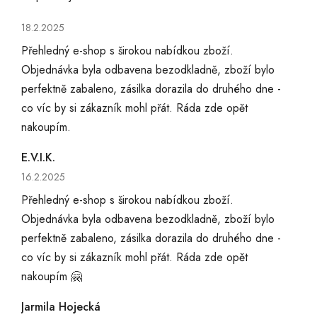
Hodnocení obchodu je 5 z 5 hvězdiček.
18.2.2025
Přehledný e-shop s širokou nabídkou zboží.
Objednávka byla odbavena bezodkladně, zboží bylo
perfektně zabaleno, zásilka dorazila do druhého dne -
co víc by si zákazník mohl přát. Ráda zde opět
nakoupím.
E.V.I.K.
Hodnocení obchodu je 5 z 5 hvězdiček.
16.2.2025
Přehledný e-shop s širokou nabídkou zboží.
Objednávka byla odbavena bezodkladně, zboží bylo
perfektně zabaleno, zásilka dorazila do druhého dne -
co víc by si zákazník mohl přát. Ráda zde opět
nakoupím 🤗
Jarmila Hojecká