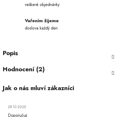
veškeré objednávky
Vařením žijeme
doslova každý den
Popis
Hodnocení (2)
Hodnocení obchodu je 5 z 5 hvězdiček.
28.10.2025
Doporučuji