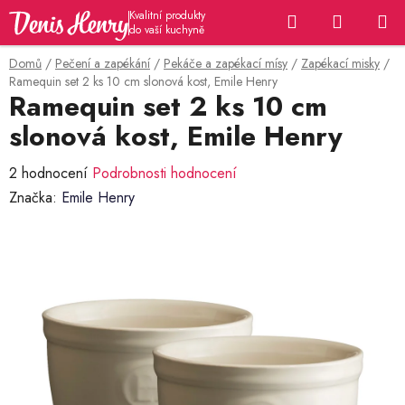
Přejít
Hledat
NÁKUP
na
KOŠÍK
obsah
Domů
/
Pečení a zapékání
/
Pekáče a zapékací mísy
/
Zapékací misky
/
Ramequin set 2 ks 10 cm slonová kost, Emile Henry
Ramequin set 2 ks 10 cm
slonová kost, Emile Henry
Průměrné
2 hodnocení
Podrobnosti hodnocení
hodnocení
Značka:
Emile Henry
produktu
je
5,0
z
5
hvězdiček.