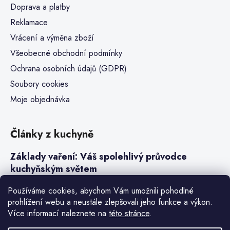
Doprava a platby
Reklamace
Vrácení a výměna zboží
Všeobecné obchodní podmínky
Ochrana osobních údajů (GDPR)
Soubory cookies
Moje objednávka
Články z kuchyně
Základy vaření: Váš spolehlivý průvodce
kuchyňským světem
Steaky a sous-vide vaření
Používáme cookies, abychom Vám umožnili pohodlné
prohlížení webu a neustále zlepšovali jeho funkce a výkon.
Jak vařit v tlakovém hrnci neboli papiňáku
Více informací naleznete na
této stránce
.
Základy a druhy rýže pro italské risotto