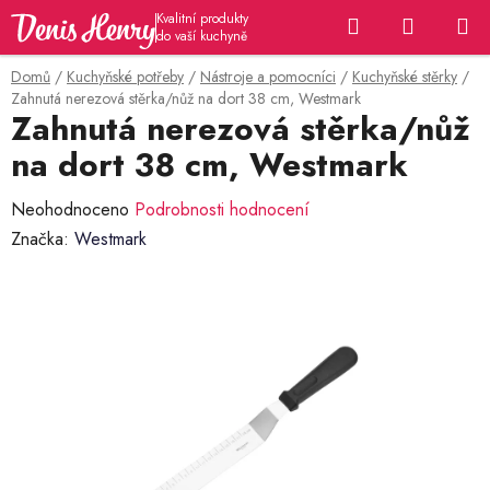
Přejít
Hledat
NÁKUP
na
KOŠÍK
obsah
Domů
/
Kuchyňské potřeby
/
Nástroje a pomocníci
/
Kuchyňské stěrky
/
Zahnutá nerezová stěrka/nůž na dort 38 cm, Westmark
Zahnutá nerezová stěrka/nůž
na dort 38 cm, Westmark
Průměrné
Neohodnoceno
Podrobnosti hodnocení
hodnocení
Značka:
Westmark
produktu
je
0,0
z
5
hvězdiček.