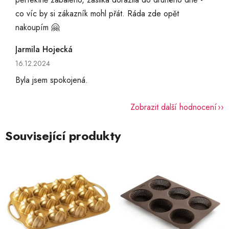
co víc by si zákazník mohl přát. Ráda zde opět
nakoupím 🤗
Jarmila Hojecká
Hodnocení obchodu je 5 z 5 hvězdiček.
16.12.2024
Byla jsem spokojená.
Zobrazit další hodnocení
Související produkty