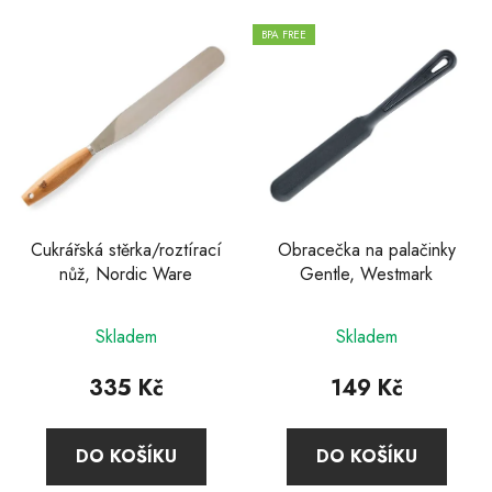
BPA FREE
Cukrářská stěrka/roztírací
Obracečka na palačinky
nůž, Nordic Ware
Gentle, Westmark
Skladem
Skladem
335 Kč
149 Kč
DO KOŠÍKU
DO KOŠÍKU