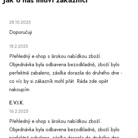
Hodnocení obchodu je 5 z 5 hvězdiček.
28.10.2025
Doporučuji
Hodnocení obchodu je 5 z 5 hvězdiček.
18.2.2025
Přehledný e-shop s širokou nabídkou zboží.
Objednávka byla odbavena bezodkladně, zboží bylo
perfektně zabaleno, zásilka dorazila do druhého dne -
co víc by si zákazník mohl přát. Ráda zde opět
nakoupím.
E.V.I.K.
Hodnocení obchodu je 5 z 5 hvězdiček.
16.2.2025
Přehledný e-shop s širokou nabídkou zboží.
Objednávka byla odbavena bezodkladně, zboží bylo
perfektně zabaleno, zásilka dorazila do druhého dne -