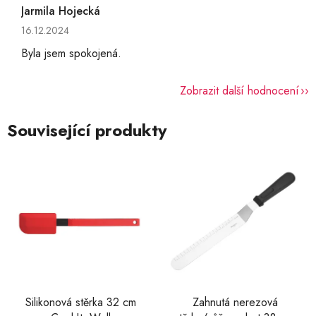
Jarmila Hojecká
Hodnocení obchodu je 5 z 5 hvězdiček.
16.12.2024
Byla jsem spokojená.
Zobrazit další hodnocení
Související produkty
Silikonová stěrka 32 cm
Zahnutá nerezová