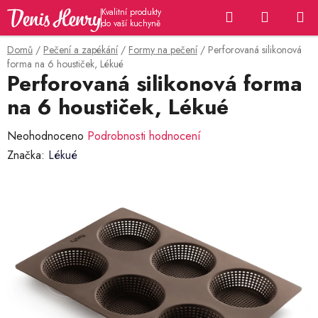
Přejít
Hledat
NÁKUP
na
KOŠÍK
obsah
Domů
/
Pečení a zapékání
/
Formy na pečení
/
Perforovaná silikonová
forma na 6 houstiček, Lékué
Perforovaná silikonová forma
na 6 houstiček, Lékué
Průměrné
Neohodnoceno
Podrobnosti hodnocení
hodnocení
Značka:
Lékué
produktu
je
0,0
z
5
hvězdiček.