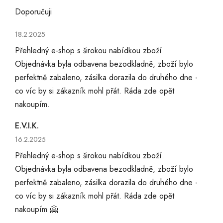
Doporučuji
Hodnocení obchodu je 5 z 5 hvězdiček.
18.2.2025
Přehledný e-shop s širokou nabídkou zboží.
Objednávka byla odbavena bezodkladně, zboží bylo
perfektně zabaleno, zásilka dorazila do druhého dne -
co víc by si zákazník mohl přát. Ráda zde opět
nakoupím.
E.V.I.K.
Hodnocení obchodu je 5 z 5 hvězdiček.
16.2.2025
Přehledný e-shop s širokou nabídkou zboží.
Objednávka byla odbavena bezodkladně, zboží bylo
perfektně zabaleno, zásilka dorazila do druhého dne -
co víc by si zákazník mohl přát. Ráda zde opět
nakoupím 🤗