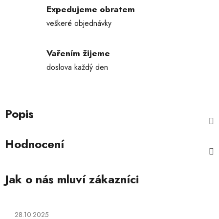
Expedujeme obratem
veškeré objednávky
Vařením žijeme
doslova každý den
Popis
Hodnocení
Hodnocení obchodu je 5 z 5 hvězdiček.
28.10.2025