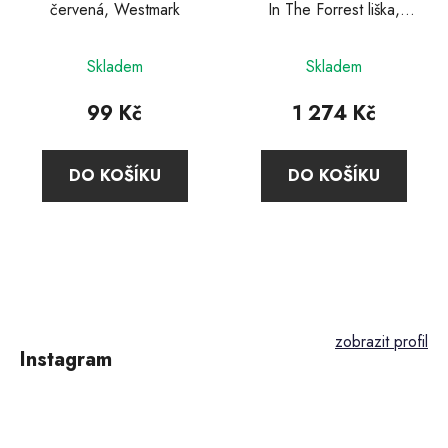
červená, Westmark
In The Forrest liška,
Mason Cash
Skladem
Skladem
99 Kč
1 274 Kč
DO KOŠÍKU
DO KOŠÍKU
Z
á
p
Instagram
a
t
í