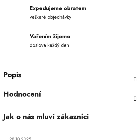
Expedujeme obratem
veškeré objednávky
Vařením žijeme
doslova každý den
Popis
Hodnocení
Hodnocení obchodu je 5 z 5 hvězdiček.
28.10.2025