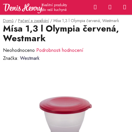
Přejít
Hledat
NÁKUP
na
KOŠÍK
obsah
Domů
/
Pečení a zapékání
/
Mísa 1,3 l Olympia červená, Westmark
Mísa 1,3 l Olympia červená,
Westmark
Průměrné
Neohodnoceno
Podrobnosti hodnocení
hodnocení
Značka:
Westmark
produktu
je
0,0
z
5
hvězdiček.