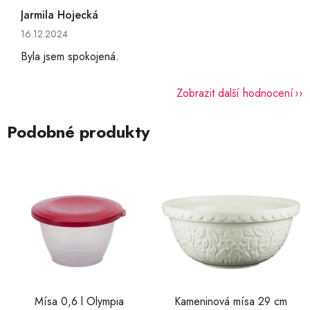
Jarmila Hojecká
Hodnocení obchodu je 5 z 5 hvězdiček.
16.12.2024
Byla jsem spokojená.
Zobrazit další hodnocení
Podobné produkty
Mísa 0,6 l Olympia
Kameninová mísa 29 cm