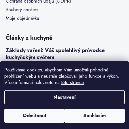
Ochrana osobních údajů (GDPR)
Soubory cookies
Moje objednávka
Články z kuchyně
Základy vaření: Váš spolehlivý průvodce
kuchyňským světem
Steaky a sous-vide vaření
Používáme cookies, abychom Vám umožnili pohodlné
prohlížení webu a neustále zlepšovali jeho funkce a výkon.
Jak vařit v tlakovém hrnci neboli papiňáku
Více informací naleznete na
této stránce
.
Základy a druhy rýže pro italské risotto
Nastavení
Vytvořil Shoptet Premium
Odmítnout
Souhlasím
Copyright 2026
Denis Henry
. Všechna práva vyhrazena.
Upravit
nastavení cookies