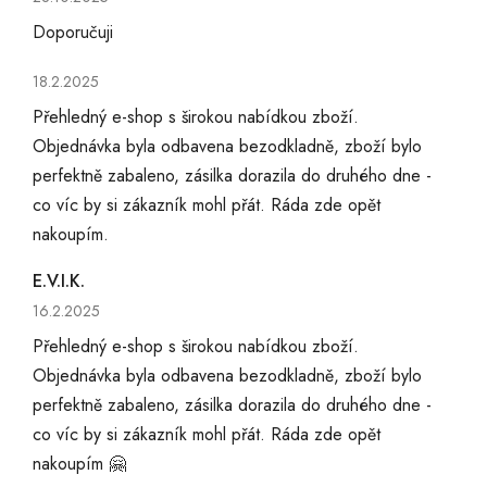
Doporučuji
Hodnocení obchodu je 5 z 5 hvězdiček.
18.2.2025
Přehledný e-shop s širokou nabídkou zboží.
Objednávka byla odbavena bezodkladně, zboží bylo
perfektně zabaleno, zásilka dorazila do druhého dne -
co víc by si zákazník mohl přát. Ráda zde opět
nakoupím.
E.V.I.K.
Hodnocení obchodu je 5 z 5 hvězdiček.
16.2.2025
Přehledný e-shop s širokou nabídkou zboží.
Objednávka byla odbavena bezodkladně, zboží bylo
perfektně zabaleno, zásilka dorazila do druhého dne -
co víc by si zákazník mohl přát. Ráda zde opět
nakoupím 🤗