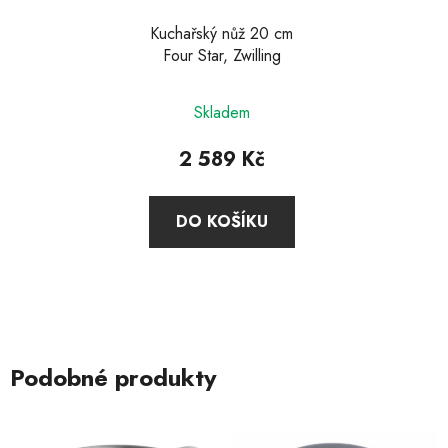
Kuchařský nůž 20 cm
Four Star, Zwilling
Průměrné
Skladem
hodnocení
produktu
2 589 Kč
je
5,0
DO KOŠÍKU
z
5
hvězdiček.
Podobné produkty