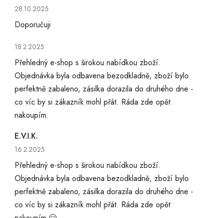
Hodnocení obchodu je 5 z 5 hvězdiček.
28.10.2025
Doporučuji
Hodnocení obchodu je 5 z 5 hvězdiček.
18.2.2025
Přehledný e-shop s širokou nabídkou zboží.
Objednávka byla odbavena bezodkladně, zboží bylo
perfektně zabaleno, zásilka dorazila do druhého dne -
co víc by si zákazník mohl přát. Ráda zde opět
nakoupím.
E.V.I.K.
Hodnocení obchodu je 5 z 5 hvězdiček.
16.2.2025
Přehledný e-shop s širokou nabídkou zboží.
Objednávka byla odbavena bezodkladně, zboží bylo
perfektně zabaleno, zásilka dorazila do druhého dne -
co víc by si zákazník mohl přát. Ráda zde opět
nakoupím 🤗