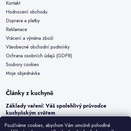
Kontakt
Hodnocení obchodu
Doprava a platby
Reklamace
Vrácení a výměna zboží
Všeobecné obchodní podmínky
Ochrana osobních údajů (GDPR)
Soubory cookies
Moje objednávka
Články z kuchyně
Základy vaření: Váš spolehlivý průvodce
kuchyňským světem
Steaky a sous-vide vaření
Používáme cookies, abychom Vám umožnili pohodlné