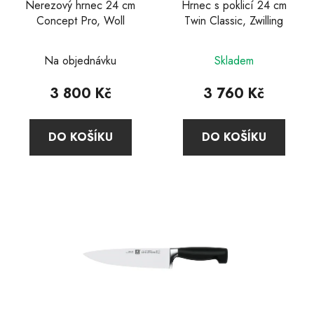
Nerezový hrnec 24 cm
Hrnec s poklicí 24 cm
Concept Pro, Woll
Twin Classic, Zwilling
Průměrné
Průměrné
Na objednávku
Skladem
hodnocení
hodnocení
produktu
produktu
3 800 Kč
3 760 Kč
je
je
5,0
4,9
DO KOŠÍKU
DO KOŠÍKU
z
z
5
5
hvězdiček.
hvězdiček.