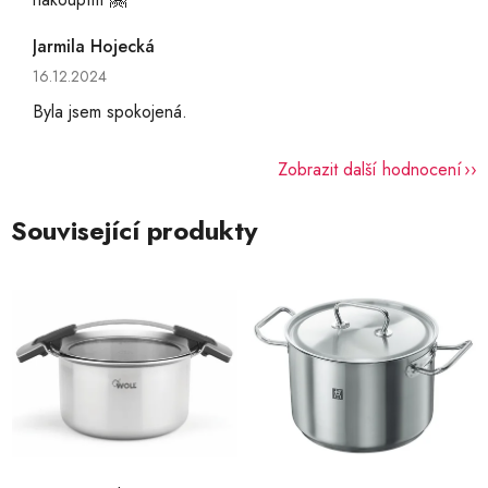
Jarmila Hojecká
Hodnocení obchodu je 5 z 5 hvězdiček.
16.12.2024
Byla jsem spokojená.
Zobrazit další hodnocení
Související produkty