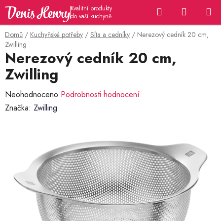
Přejít
Hledat
NÁKUP
na
KOŠÍK
obsah
Domů
/
Kuchyňské potřeby
/
Síta a cedníky
/
Nerezový cedník 20 cm,
Zwilling
Nerezový cedník 20 cm,
Zwilling
Průměrné
Neohodnoceno
Podrobnosti hodnocení
hodnocení
Značka:
Zwilling
produktu
je
0,0
z
5
hvězdiček.