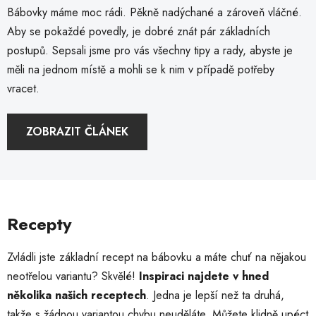
Bábovky máme moc rádi. Pěkně nadýchané a zároveň vláčné.
Aby se pokaždé povedly, je dobré znát pár základních
postupů. Sepsali jsme pro vás všechny tipy a rady, abyste je
měli na jednom místě a mohli se k nim v případě potřeby
vracet.
ZOBRAZIT ČLÁNEK
Recepty
Zvládli jste základní recept na bábovku a máte chuť na nějakou
neotřelou variantu? Skvělé!
Inspiraci najdete v hned
několika našich receptech
. Jedna je lepší než ta druhá,
takže s žádnou variantou chybu neuděláte. Můžete klidně upéct