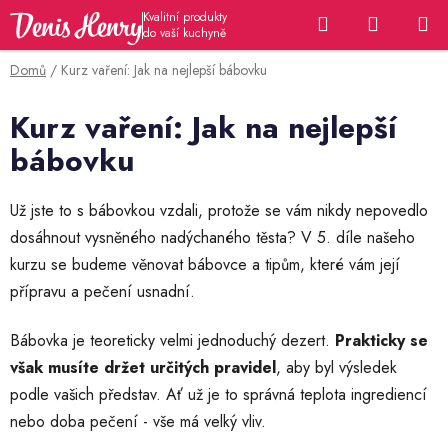
Přejít
Hledat
NÁKUP
na
KOŠÍK
obsah
Domů
/
Kurz vaření: Jak na nejlepší bábovku
Kurz vaření: Jak na nejlepší
bábovku
Už jste to s bábovkou vzdali, protože se vám nikdy nepovedlo
dosáhnout vysněného nadýchaného těsta? V 5. díle našeho
kurzu se budeme věnovat bábovce a tipům, které vám její
přípravu a pečení usnadní.
Bábovka je teoreticky velmi jednoduchý dezert.
Prakticky se
však musíte držet určitých pravidel
, aby byl výsledek
podle vašich představ. Ať už je to správná teplota ingrediencí
nebo doba pečení - vše má velký vliv.