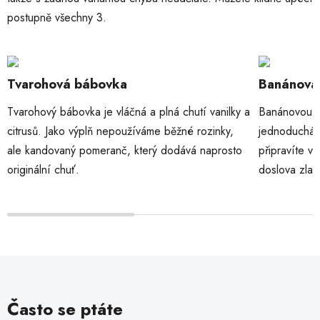
postupně všechny 3.
Tvarohová bábovka
Banánová
Tvarohový bábovka je vláčná a plná chutí vanilky a
Banánovou b
citrusů. Jako výplň nepoužíváme běžné rozinky,
jednoduchá a
ale kandovaný pomeranč, který dodává naprosto
připravíte v
originální chuť.
doslova zlat
Často se ptáte