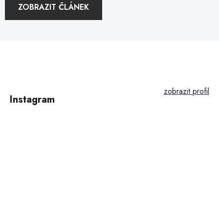
ZOBRAZIT ČLÁNEK
Z
á
p
Instagram
a
t
í