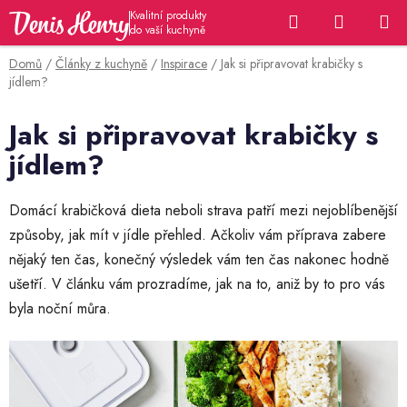
Přejít
Hledat
NÁKUP
na
KOŠÍK
obsah
Domů
/
Články z kuchyně
/
Inspirace
/
Jak si připravovat krabičky s
jídlem?
Jak si připravovat krabičky s
jídlem?
Domácí krabičková dieta neboli strava patří mezi nejoblíbenější
způsoby, jak mít v jídle přehled. Ačkoliv vám příprava zabere
nějaký ten čas, konečný výsledek vám ten čas nakonec hodně
ušetří. V článku vám prozradíme, jak na to, aniž by to pro vás
byla noční můra.