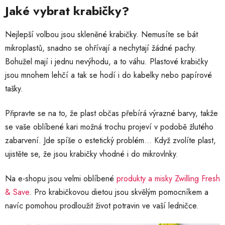
Jaké vybrat krabičky?
Nejlepší volbou jsou skleněné krabičky. Nemusíte se bát
mikroplastů, snadno se ohřívají a nechytají žádné pachy.
Bohužel mají i jednu nevýhodu, a to váhu. Plastové krabičky
jsou mnohem lehčí a tak se hodí i do kabelky nebo papírové
tašky.
Připravte se na to, že plast občas přebírá výrazné barvy, takže
se vaše oblíbené kari možná trochu projeví v podobě žlutého
zabarvení. Jde spíše o estetický problém… Když zvolíte plast,
ujistěte se, že jsou krabičky vhodné i do mikrovlnky.
Na e-shopu jsou velmi oblíbené
produkty a misky Zwilling Fresh
& Save
. Pro krabičkovou dietou jsou skvělým pomocníkem a
navíc pomohou prodloužit život potravin ve vaší ledničce.