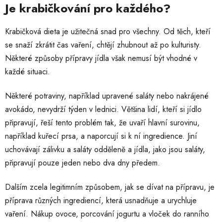
Je krabičkování pro každého?
Krabičková dieta je užitečná snad pro všechny. Od těch, kteří
se snaží zkrátit čas vaření, chtějí zhubnout až po kulturisty.
Některé způsoby přípravy jídla však nemusí být vhodné v
každé situaci.
Některé potraviny, například upravené saláty nebo nakrájené
avokádo, nevydrží týden v lednici. Většina lidí, kteří si jídlo
připravují, řeší tento problém tak, že uvaří hlavní surovinu,
například kuřecí prsa, a naporcují si k ní ingredience. Jiní
uchovávají zálivku a saláty odděleně a jídla, jako jsou saláty,
připravují pouze jeden nebo dva dny předem.
Dalším zcela legitimním způsobem, jak se dívat na přípravu, je
příprava různých ingrediencí, která usnadňuje a urychluje
vaření. Nákup ovoce, porcování jogurtu a vloček do ranního