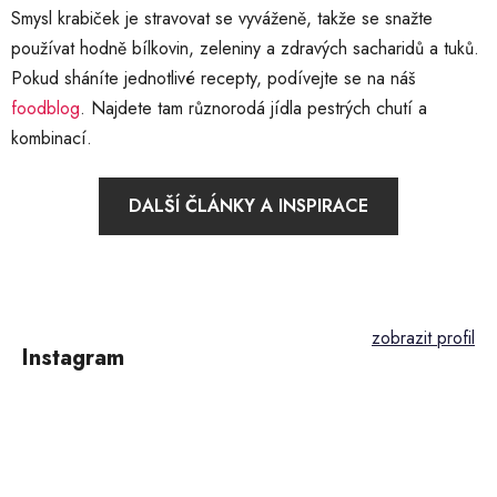
Smysl krabiček je stravovat se vyváženě, takže se snažte
používat hodně bílkovin, zeleniny a zdravých sacharidů a tuků.
Pokud sháníte jednotlivé recepty, podívejte se na náš
foodblog
. Najdete tam různorodá jídla pestrých chutí a
kombinací.
DALŠÍ ČLÁNKY A INSPIRACE
Z
á
p
Instagram
a
t
í