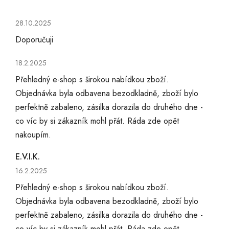
Hodnocení obchodu je 5 z 5 hvězdiček.
28.10.2025
Doporučuji
Hodnocení obchodu je 5 z 5 hvězdiček.
18.2.2025
Přehledný e-shop s širokou nabídkou zboží.
Objednávka byla odbavena bezodkladně, zboží bylo
perfektně zabaleno, zásilka dorazila do druhého dne -
co víc by si zákazník mohl přát. Ráda zde opět
nakoupím.
E.V.I.K.
Hodnocení obchodu je 5 z 5 hvězdiček.
16.2.2025
Přehledný e-shop s širokou nabídkou zboží.
Objednávka byla odbavena bezodkladně, zboží bylo
perfektně zabaleno, zásilka dorazila do druhého dne -
co víc by si zákazník mohl přát. Ráda zde opět