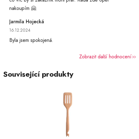
nakoupím 🤗
Jarmila Hojecká
Hodnocení obchodu je 5 z 5 hvězdiček.
16.12.2024
Byla jsem spokojená.
Zobrazit další hodnocení
Související produkty