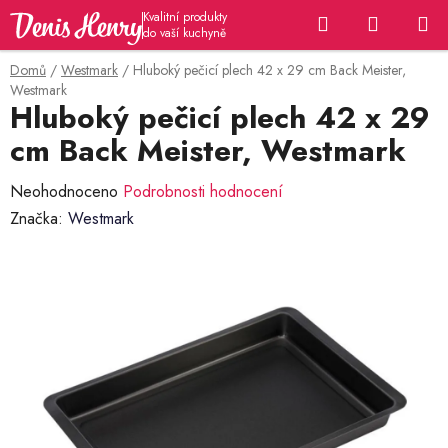
Přejít
Hledat
NÁKUP
na
KOŠÍK
obsah
Domů
/
Westmark
/
Hluboký pečicí plech 42 x 29 cm Back Meister,
Westmark
Hluboký pečicí plech 42 x 29
cm Back Meister, Westmark
Průměrné
Neohodnoceno
Podrobnosti hodnocení
hodnocení
Značka:
Westmark
produktu
je
0,0
z
5
hvězdiček.