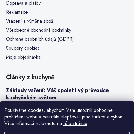
Doprava a platby
Reklamace
Vrácení a výměna zboží
Všeobecné obchodní podmínky
Ochrana osobních údajů (GDPR)
Soubory cookies
Moje objednávka
Články z kuchyně
Základy vaření: Váš spolehlivý průvodce
kuchyňským světem
Steaky a sous-vide vaření
Používáme cookies, abychom Vám umožnili pohodlné
prohlížení webu a neustále zlepšovali jeho funkce a výkon.
Jak vařit v tlakovém hrnci neboli papiňáku
Více informací naleznete na
této stránce
.
Základy a druhy rýže pro italské risotto