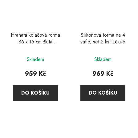
Hranatá koláčová forma
Silikonová forma na 4
36 x 15 cm žlutá
vafle, set 2 ks, Lékué
provance, Emile Henry
Skladem
Skladem
959 Kč
969 Kč
DO KOŠÍKU
DO KOŠÍKU
Z