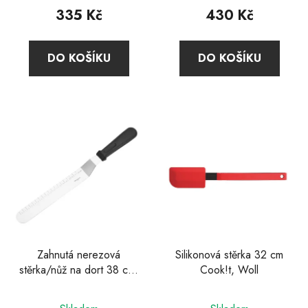
335 Kč
430 Kč
DO KOŠÍKU
DO KOŠÍKU
Zahnutá nerezová
Silikonová stěrka 32 cm
stěrka/nůž na dort 38 cm,
Cook!t, Woll
Westmark
Průměrné