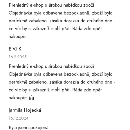
Přehledný e-shop s širokou nabídkou zboží.
Objednávka byla odbavena bezodkladně, zboží bylo
perfektně zabaleno, zásilka dorazila do druhého dne -
co víc by si zákazník mohl přát. Ráda zde opět
nakoupím.
E.V.I.K.
Hodnocení obchodu je 5 z 5 hvězdiček.
16.2.2025
Přehledný e-shop s širokou nabídkou zboží.
Objednávka byla odbavena bezodkladně, zboží bylo
perfektně zabaleno, zásilka dorazila do druhého dne -
co víc by si zákazník mohl přát. Ráda zde opět
nakoupím 🤗
Jarmila Hojecká
Hodnocení obchodu je 5 z 5 hvězdiček.
16.12.2024
Byla jsem spokojená.