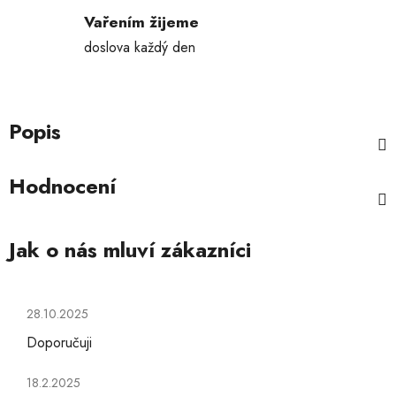
Vařením žijeme
doslova každý den
Popis
Hodnocení
Hodnocení obchodu je 5 z 5 hvězdiček.
28.10.2025
Doporučuji
Hodnocení obchodu je 5 z 5 hvězdiček.
18.2.2025