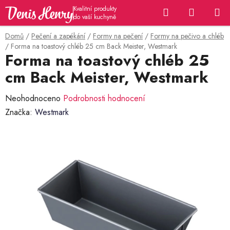
Přejít
Hledat
NÁKUP
na
KOŠÍK
obsah
Domů
/
Pečení a zapékání
/
Formy na pečení
/
Formy na pečivo a chléb
/
Forma na toastový chléb 25 cm Back Meister, Westmark
Forma na toastový chléb 25
cm Back Meister, Westmark
Průměrné
Neohodnoceno
Podrobnosti hodnocení
hodnocení
Značka:
Westmark
produktu
je
0,0
z
5
hvězdiček.