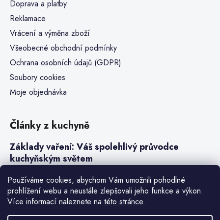
Doprava a platby
Reklamace
Vrácení a výměna zboží
Všeobecné obchodní podmínky
Ochrana osobních údajů (GDPR)
Soubory cookies
Moje objednávka
Články z kuchyně
Základy vaření: Váš spolehlivý průvodce
kuchyňským světem
Steaky a sous-vide vaření
Používáme cookies, abychom Vám umožnili pohodlné
prohlížení webu a neustále zlepšovali jeho funkce a výkon.
Jak vařit v tlakovém hrnci neboli papiňáku
Více informací naleznete na
této stránce
.
Základy a druhy rýže pro italské risotto