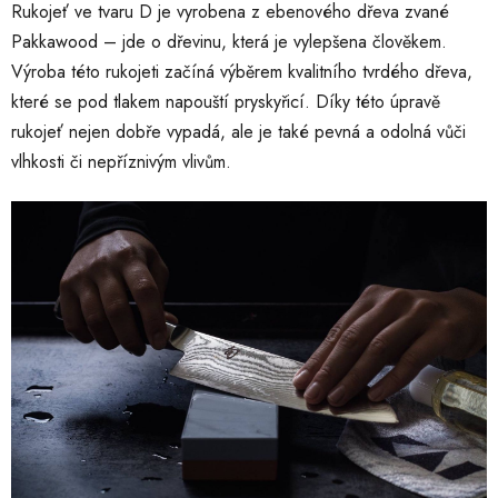
Rukojeť ve tvaru D je vyrobena z ebenového dřeva zvané
Pakkawood – jde o dřevinu, která je vylepšena člověkem.
Výroba této rukojeti začíná výběrem kvalitního tvrdého dřeva,
které se pod tlakem napouští pryskyřicí. Díky této úpravě
rukojeť nejen dobře vypadá, ale je také pevná a odolná vůči
vlhkosti či nepříznivým vlivům.