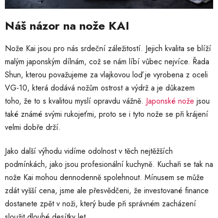
Náš názor na nože KAI
Nože Kai jsou pro nás srdeční záležitostí. Jejich kvalita se blíží
malým japonským dílnám, což se nám líbí vůbec nejvíce. Řada
Shun, kterou považujeme za vlajkovou loď je vyrobena z oceli
VG-10, která dodává nožům ostrost a výdrž a je důkazem
toho, že to s kvalitou myslí opravdu vážně.
Japonské nože
jsou
také známé svými rukojeťmi, proto se i tyto nože se při krájení
velmi dobře drží.
Jako další výhodu vidíme odolnost v těch nejtěžších
podmínkách, jako jsou profesionální kuchyně. Kuchaři se tak na
nože Kai mohou dennodenně spolehnout. Mínusem se může
zdát vyšší cena, jsme ale přesvědčeni, že investované finance
dostanete zpět v noži, který bude při správném zacházení
sloužit dlouhé desítky let.