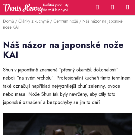
Přejít
Hledat
NÁKUP
na
KOŠÍK
obsah
Domů
/
Články z kuchyně
/
Centrum nožů
/
Náš názor na japonské
nože KAI
Náš názor na japonské nože
KAI
Shun v japonštině znamená “přesný okamžik dokonalosti”
neboli “na svém vrcholu”. Profesionální kuchaři tímto termínem
také označují například nejvyzrálejší chuť zeleniny, ovoce
nebo masa. Nože Shun tak byly navrženy, aby ctily toto
japonské označení a bezpochyby se jim to daří.