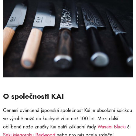
O společnosti KAI
Cenami ověnčená japonská společnost Kai je absolutní špičkou
ve výrobě nožů do kuchyně více než 100 let. Mezi další
oblíbené nože značky Kai patří základní řady
Wasabi Blacki
či
Seki Magoroku Redwood
nebo pro nás zcela srdeční