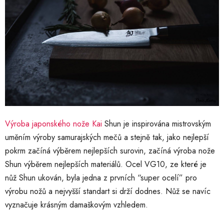
Výroba japonského nože Kai
Shun je inspirována mistrovským
uměním výroby samurajských mečů a stejně tak, jako nejlepší
pokrm začíná výběrem nejlepších surovin, začíná výroba nože
Shun výběrem nejlepších materiálů. Ocel VG10, ze které je
nůž Shun ukován, byla jedna z prvních “super ocelí” pro
výrobu nožů a nejvyšší standart si drží dodnes. Nůž se navíc
vyznačuje krásným damaškovým vzhledem.