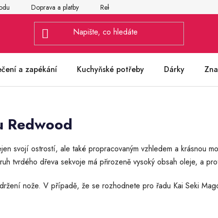
odu
Doprava a platby
Reklamace
Vrácení a výměna zbož
ečení a zapékání
Kuchyňské potřeby
Dárky
Zna
ku Redwood
en svojí ostrostí, ale také propracovaným vzhledem a krásnou m
uh tvrdého dřeva sekvoje má přirozeně vysoký obsah oleje, a prot
é držení nože. V případě, že se rozhodnete pro řadu Kai Seki Mag