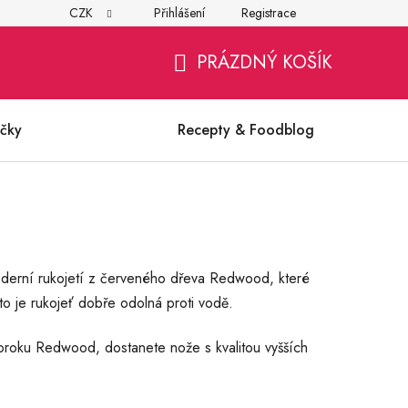
CZK
Přihlášení
Registrace
í
Všeobecné obchodní podmínky
Ochrana osobních údajů (G
PRÁZDNÝ KOŠÍK
NÁKUPNÍ
KOŠÍK
čky
Recepty & Foodblog
oderní rukojetí z červeného dřeva Redwood, které
o je rukojeť dobře odolná proti vodě.
oroku Redwood, dostanete nože s kvalitou vyšších