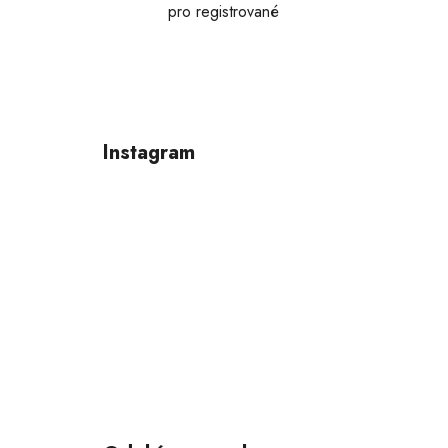
pro registrované
Z
á
p
Instagram
a
t
í