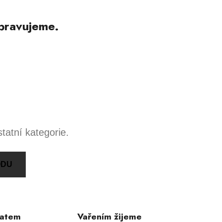
pravujeme.
tatní kategorie.
ODU
ratem
Vařením žijeme