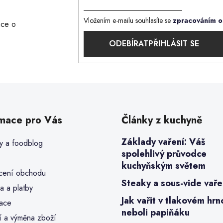
Vložením e-mailu souhlasíte se
zpracováním o
ace o
PŘIHLÁSIT SE
rmace pro Vás
Články z kuchyně
Základy vaření: Váš
y a foodblog
spolehlivý průvodce
kuchyňským světem
ení obchodu
Steaky a sous-vide vaře
a a platby
Jak vařit v tlakovém hrn
ace
neboli papiňáku
í a výměna zboží