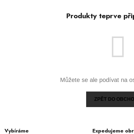
Produkty teprve při
Můžete se ale podívat na os
ZPĚT DO OBCH
Vybíráme
Expedujeme ob