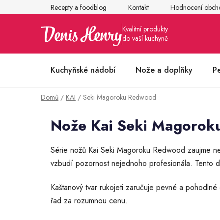
Přejít
Recepty a foodblog
Kontakt
Hodnocení obch
na
obsah
Kuchyňské nádobí
Nože a doplňky
P
Domů
/
KAI
/
Seki Magoroku Redwood
Články z kuchyně
Nože Kai Seki Magoro
Série nožů Kai Seki Magoroku Redwood zaujme nej
vzbudí pozornost nejednoho profesionála. Tento dr
Kaštanový tvar rukojeti zaručuje pevné a pohodln
řad za rozumnou cenu.