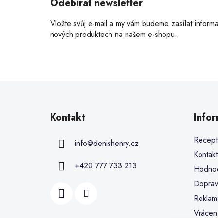
Odebírat newsletter
Vložte svůj e-mail a my vám budeme zasílat inform
nových produktech na našem e-shopu.
Kontakt
Info
Recept
info
@
denishenry.cz
Kontakt
+420 777 733 213
Hodnoc
Doprav
Reklam
Vrácen