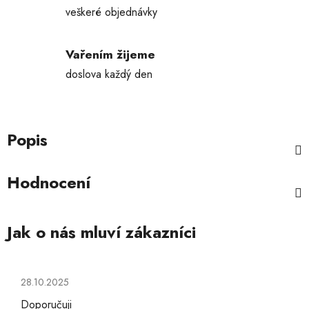
veškeré objednávky
Vařením žijeme
doslova každý den
Popis
Hodnocení
Hodnocení obchodu je 5 z 5 hvězdiček.
28.10.2025
Doporučuji