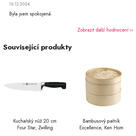
Hodnocení obchodu je 5 z 5 hvězdiček.
16.12.2024
Byla jsem spokojená.
Zobrazit další hodnocení
Související produkty
Kuchařský nůž 20 cm
Bambusový pařník
Four Star, Zwilling
Excellence, Ken Hom