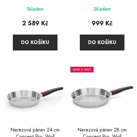
Průměrné
Skladem
Skladem
hodnocení
produktu
2 589 Kč
999 Kč
je
5,0
DO KOŠÍKU
DO KOŠÍKU
z
5
hvězdiček.
NYNÍ V AKCI
Nerezová pánev 24 cm
Nerezová pánev 28 cm
Concept Pro, Woll
Concept Pro, Woll