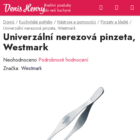
Přejít
Hledat
NÁKUP
na
KOŠÍK
obsah
Domů
/
Kuchyňské potřeby
/
Nástroje a pomocníci
/
Pinzety a kleště
/
Univerzální nerezová pinzeta, Westmark
Univerzální nerezová pinzeta,
Westmark
Průměrné
Neohodnoceno
Podrobnosti hodnocení
hodnocení
Značka:
Westmark
produktu
je
0,0
z
5
hvězdiček.