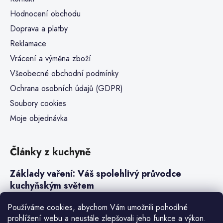
Hodnocení obchodu
Doprava a platby
Reklamace
Vrácení a výměna zboží
Všeobecné obchodní podmínky
Ochrana osobních údajů (GDPR)
Soubory cookies
Moje objednávka
Články z kuchyně
Základy vaření: Váš spolehlivý průvodce
kuchyňským světem
Steaky a sous-vide vaření
Používáme cookies, abychom Vám umožnili pohodlné
prohlížení webu a neustále zlepšovali jeho funkce a výkon.
Jak vařit v tlakovém hrnci neboli papiňáku