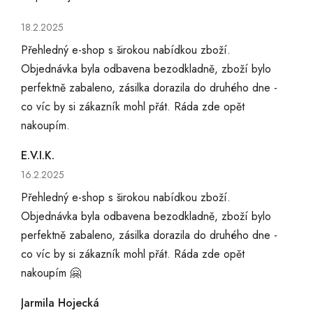
Hodnocení obchodu je 5 z 5 hvězdiček.
18.2.2025
Přehledný e-shop s širokou nabídkou zboží.
Objednávka byla odbavena bezodkladně, zboží bylo
perfektně zabaleno, zásilka dorazila do druhého dne -
co víc by si zákazník mohl přát. Ráda zde opět
nakoupím.
E.V.I.K.
Hodnocení obchodu je 5 z 5 hvězdiček.
16.2.2025
Přehledný e-shop s širokou nabídkou zboží.
Objednávka byla odbavena bezodkladně, zboží bylo
perfektně zabaleno, zásilka dorazila do druhého dne -
co víc by si zákazník mohl přát. Ráda zde opět
nakoupím 🤗
Jarmila Hojecká