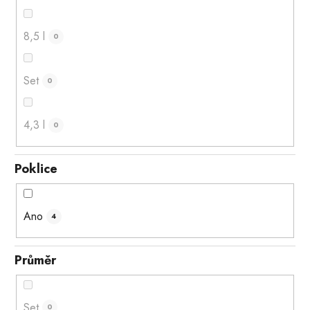
8,5 l
0
Set
0
4,3 l
0
Poklice
Ano
4
Průměr
Set
0