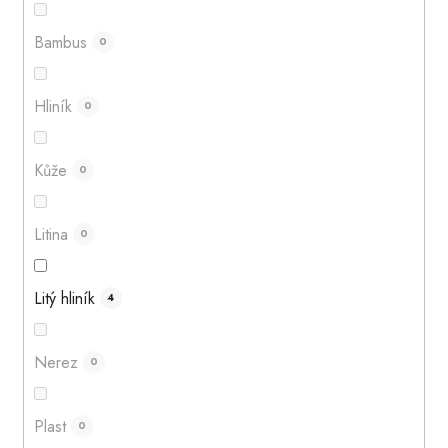
Bambus
0
Hliník
0
Kůže
0
Litina
0
Litý hliník
4
Nerez
0
Plast
0