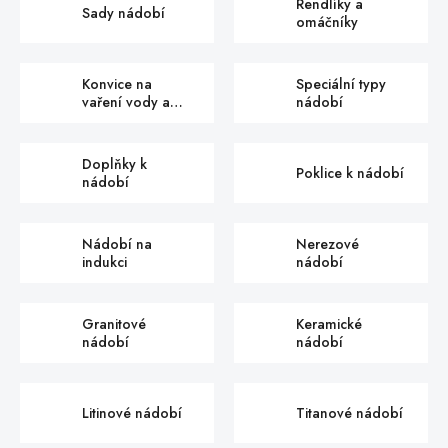
Rendlíky a
Sady nádobí
omáčníky
Konvice na
Speciální typy
vaření vody a
nádobí
čaje
Doplňky k
Poklice k nádobí
nádobí
Nádobí na
Nerezové
indukci
nádobí
Granitové
Keramické
nádobí
nádobí
Litinové nádobí
Titanové nádobí