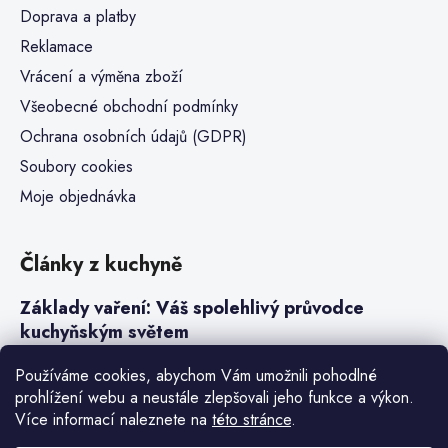
Doprava a platby
Reklamace
Vrácení a výměna zboží
Všeobecné obchodní podmínky
Ochrana osobních údajů (GDPR)
Soubory cookies
Moje objednávka
Články z kuchyně
Základy vaření: Váš spolehlivý průvodce
kuchyňským světem
Steaky a sous-vide vaření
Používáme cookies, abychom Vám umožnili pohodlné
prohlížení webu a neustále zlepšovali jeho funkce a výkon.
Jak vařit v tlakovém hrnci neboli papiňáku
Více informací naleznete na
této stránce
.
Základy a druhy rýže pro italské risotto