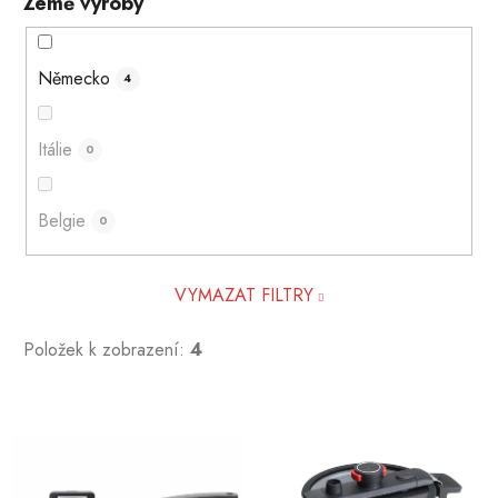
Země výroby
Německo
4
Itálie
0
Belgie
0
VYMAZAT FILTRY
Položek k zobrazení:
4
V
ý
p