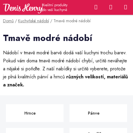
Přejít
Hledat
NÁKUP
na
KOŠÍK
obsah
Domů
/
Kuchyňské nádobí
/
Tmavě modré nádobí
Tmavě modré nádobí
Nádobí v tmavě modré barvě dodá vaší kuchyni trochu barev.
Pokud vám doma tmavě modré nádobí chybí, určitě neváhejte
a nějaké si pořiďte. Z naší nabídky si určitě vyberete, protože
je plná kvalitních pánví a hrnců
různých velikostí, materiálů
a značek.
Hrnce
Pánve