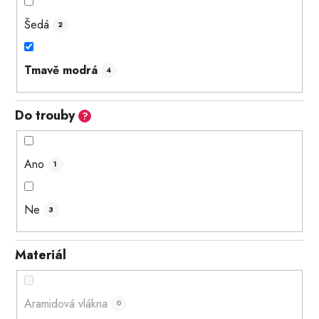
Šedá
2
Tmavě modrá
4
Do trouby
?
Ano
1
Ne
3
Materiál
Aramidová vlákna
0