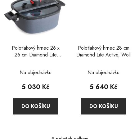
Polotlakový hrnec 26 x
Polotlakový hrnec 28 cm
26 cm Diamond Lite
Diamond Lite Active, Woll
Active, Woll
Průměrné
Na objednávku
Na objednávku
hodnocení
produktu
5 030 Kč
5 640 Kč
je
2,0
DO KOŠÍKU
DO KOŠÍKU
z
5
hvězdiček.
4
položek celkem