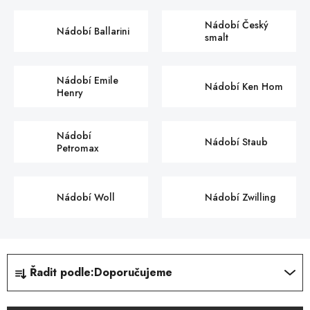
Nádobí Český
Nádobí Ballarini
smalt
Nádobí Emile
Nádobí Ken Hom
Henry
Nádobí
Nádobí Staub
Petromax
Nádobí Woll
Nádobí Zwilling
Ř
Řadit podle:
Doporučujeme
a
z