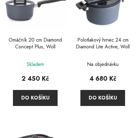
i
s
p
r
o
d
Omáčník 20 cm Diamond
Polotlakový hrnec 24 cm
Concept Plus, Woll
Diamond Lite Active, Woll
u
k
Průměrné
t
Skladem
Na objednávku
hodnocení
ů
produktu
2 450 Kč
4 680 Kč
je
5,0
DO KOŠÍKU
DO KOŠÍKU
z
5
hvězdiček.