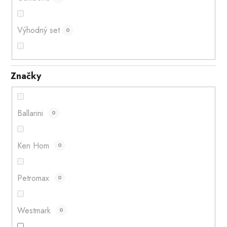
Výhodný set
0
Značky
Ballarini
0
Ken Hom
0
Petromax
0
Westmark
0