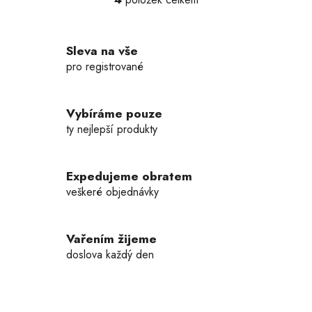
O
v
l
Sleva na vše
á
d
pro registrované
a
c
í
Vybíráme pouze
p
ty nejlepší produkty
r
v
k
Expedujeme obratem
y
veškeré objednávky
v
ý
p
Vařením žijeme
i
doslova každý den
s
u
Z