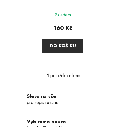
u
Plus, iSi
k
Průměrné
t
Skladem
hodnocení
ů
produktu
160 Kč
je
5,0
DO KOŠÍKU
z
5
hvězdiček.
1
položek celkem
O
v
l
Sleva na vše
á
d
pro registrované
a
c
í
Vybíráme pouze