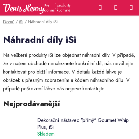
Přejít
Hledat
NÁKUP
na
KOŠÍK
obsah
Domů
/
iSi
/
Náhradní díly iSi
Náhradní díly iSi
Na veškeré produkty iSi lze objednat náhradní díly. V případě,
že v našem obchodě nenaleznete konkrétní díl, nás neváhejte
kontaktovat pro bližší informace. V detailu každé láhve je
obrázek s přesným zobrazením a kódem náhradního dílu. V
případě poškození láhve nás nejprve kontaktujte.
Nejprodávanější
Dekorační nástavec "přímý" Gourmet Whip
Plus, iSi
Skladem