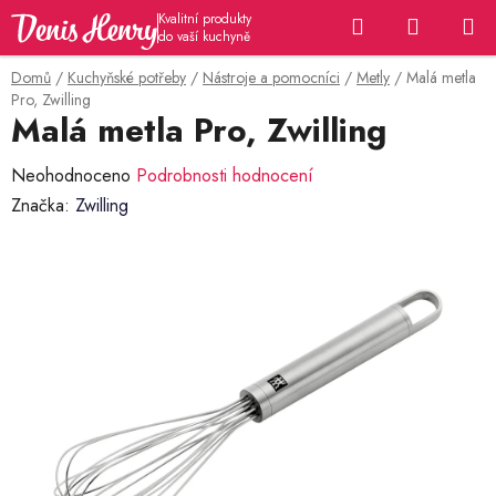
Přejít
Hledat
NÁKUP
na
KOŠÍK
obsah
Domů
/
Kuchyňské potřeby
/
Nástroje a pomocníci
/
Metly
/
Malá metla
Pro, Zwilling
Malá metla Pro, Zwilling
Průměrné
Neohodnoceno
Podrobnosti hodnocení
hodnocení
Značka:
Zwilling
produktu
je
0,0
z
5
hvězdiček.