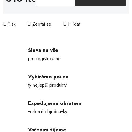
Měrná cena:
Tisk
Zeptat se
Hlídat
Sleva na vše
pro registrované
Vybíráme pouze
ty nejlepší produkty
Expedujeme obratem
veškeré objednávky
Vařením žijeme