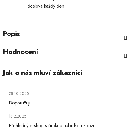
doslova každý den
Popis
Hodnocení
Hodnocení obchodu je 5 z 5 hvězdiček.
28.10.2025
Doporučuji
Hodnocení obchodu je 5 z 5 hvězdiček.
18.2.2025
Přehledný e-shop s širokou nabídkou zboží.