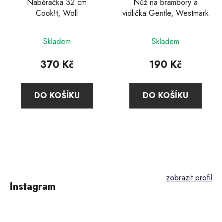
Naběračka 32 cm
Nůž na brambory a
Cook!t, Woll
vidlička Gentle, Westmark
Průměrné
Skladem
Skladem
hodnocení
produktu
370 Kč
190 Kč
je
4,6
DO KOŠÍKU
DO KOŠÍKU
z
5
hvězdiček.
Z
á
p
Instagram
a
t
í