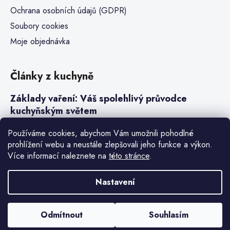
Ochrana osobních údajů (GDPR)
Soubory cookies
Moje objednávka
Články z kuchyně
Základy vaření: Váš spolehlivý průvodce
kuchyňským světem
Steaky a sous-vide vaření
Používáme cookies, abychom Vám umožnili pohodlné
prohlížení webu a neustále zlepšovali jeho funkce a výkon.
Jak vařit v tlakovém hrnci neboli papiňáku
Více informací naleznete na
této stránce
.
Základy a druhy rýže pro italské risotto
Nastavení
Vytvořil Shoptet Premium
Odmítnout
Souhlasím
Copyright 2026
Denis Henry
. Všechna práva vyhrazena.
Upravit
nastavení cookies