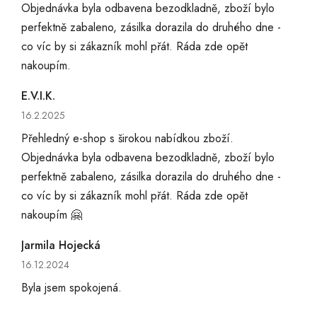
Objednávka byla odbavena bezodkladně, zboží bylo
perfektně zabaleno, zásilka dorazila do druhého dne -
co víc by si zákazník mohl přát. Ráda zde opět
nakoupím.
E.V.I.K.
Hodnocení obchodu je 5 z 5 hvězdiček.
16.2.2025
Přehledný e-shop s širokou nabídkou zboží.
Objednávka byla odbavena bezodkladně, zboží bylo
perfektně zabaleno, zásilka dorazila do druhého dne -
co víc by si zákazník mohl přát. Ráda zde opět
nakoupím 🤗
Jarmila Hojecká
Hodnocení obchodu je 5 z 5 hvězdiček.
16.12.2024
Byla jsem spokojená.