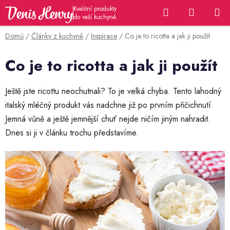
Přejít
Hledat
NÁKUP
na
KOŠÍK
obsah
Domů
/
Články z kuchyně
/
Inspirace
/
Co je to ricotta a jak ji použít
Co je to ricotta a jak ji použít
Ještě jste ricottu neochutnali? To je velká chyba. Tento lahodný
italský mléčný produkt vás nadchne již po prvním přičichnutí.
Jemná vůně a ještě jemnější chuť nejde ničím jiným nahradit.
Dnes si ji v článku trochu představíme.