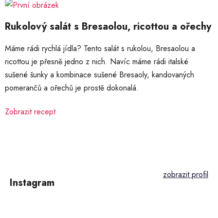
Rukolový salát s Bresaolou, ricottou a ořechy
Máme rádi rychlá jídla? Tento salát s rukolou, Bresaolou a
ricottou je přesně jedno z nich. Navíc máme rádi italské
sušené šunky a kombinace sušené Bresaoly, kandovaných
pomerančů a ořechů je prostě dokonalá.
Zobrazit recept
Z
á
p
Instagram
a
t
í