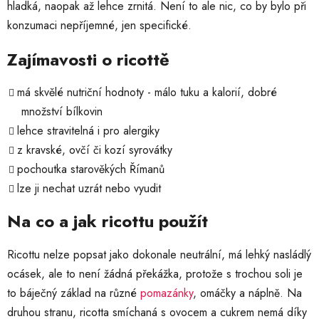
hladká, naopak až lehce zrnitá. Není to ale nic, co by bylo při
konzumaci nepříjemné, jen specifické.
Zajímavosti o ricottě
má skvělé nutriční hodnoty - málo tuku a kalorií, dobré
množství bílkovin
lehce stravitelná i pro alergiky
z kravské, ovčí či kozí syrovátky
pochoutka starověkých Římanů
lze ji nechat uzrát nebo vyudit
Na co a jak ricottu použít
Ricottu nelze popsat jako dokonale neutrální, má lehký nasládlý
ocásek, ale to není žádná překážka, protože s trochou soli je
to báječný základ na různé
pomazánky
, omáčky a náplně. Na
druhou stranu, ricotta smíchaná s ovocem a cukrem nemá díky