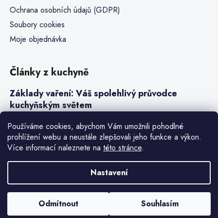
Ochrana osobních údajů (GDPR)
Soubory cookies
Moje objednávka
Články z kuchyně
Základy vaření: Váš spolehlivý průvodce
kuchyňským světem
Steaky a sous-vide vaření
Používáme cookies, abychom Vám umožnili pohodlné
prohlížení webu a neustále zlepšovali jeho funkce a výkon.
Jak vařit v tlakovém hrnci neboli papiňáku
Více informací naleznete na
této stránce
.
Základy a druhy rýže pro italské risotto
Nastavení
Vytvořil Shoptet Premium
Odmítnout
Souhlasím
Copyright 2026
Denis Henry
. Všechna práva vyhrazena.
Upravit
nastavení cookies