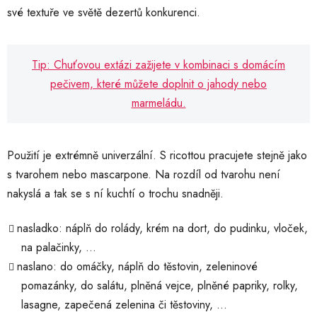
své textuře ve světě dezertů konkurenci.
Tip: Chuťovou extázi zažijete v kombinaci s domácím
pečivem, které můžete doplnit o jahody nebo
marmeládu.
Použití je extrémně univerzální. S ricottou pracujete stejně jako
s tvarohem nebo mascarpone. Na rozdíl od tvarohu není
nakyslá a tak se s ní kuchtí o trochu snadněji.
nasladko: náplň do rolády, krém na dort, do pudinku, vloček,
na palačinky, …
naslano: do omáčky, náplň do těstovin, zeleninové
pomazánky, do salátu, plněná vejce, plněné papriky, rolky,
lasagne, zapečená zelenina či těstoviny, …