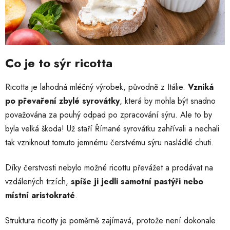
Co je to sýr ricotta
Ricotta je lahodná mléčný výrobek, původně z Itálie.
Vzniká
po převaření zbylé syrovátky
, která by mohla být snadno
považována za pouhý odpad po zpracování sýru. Ale to by
byla velká škoda! Už staří Římané syrovátku zahřívali a nechali
tak vzniknout tomuto jemnému čerstvému sýru nasládlé chuti.
Díky čerstvosti nebylo možné ricottu převážet a prodávat na
vzdálených trzích,
spíše ji jedli samotní pastýři nebo
místní aristokraté
.
Struktura ricotty je poměrně zajímavá, protože není dokonale