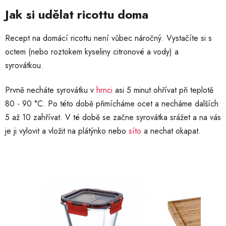
Jak si udělat ricottu doma
Recept na domácí ricottu není vůbec náročný. Vystačíte si s
octem (nebo roztokem kyseliny citronové a vody) a
syrovátkou.
Prvně necháte syrovátku v
hrnci
asi 5 minut ohřívat při teplotě
80 - 90 °C. Po této době přimícháme ocet a necháme dalších
5 až 10 zahřívat. V té době se začne syrovátka srážet a na vás
je ji vylovit a vložit na plátýnko nebo
síto
a nechat okapat.