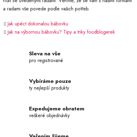
řídit se uvedenými radami. Věříme, že se vám s našimi formami
a radami vše povede podle vašich potřeb.
Jak upéct dokonalou bábovku
Jak na výbornou bábovku? Tipy a triky foodblogerek
Sleva na vše
pro registrované
Vybíráme pouze
ty nejlepší produkty
Expedujeme obratem
veškeré objednávky
Vařením žijeme