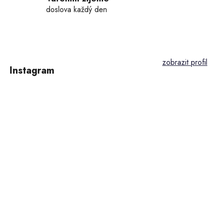
doslova každý den
Z
á
p
Instagram
a
t
í