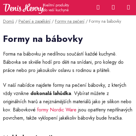
Přejít
Hledat
NÁKUP
na
KOŠÍK
obsah
Domů
/
Pečení a zapékání
/
Formy na pečení
/
Formy na bábovky
Formy na bábovky
Forma na bábovku je nedílnou součástí každé kuchyně.
Bábovka se skvěle hodí pro děti na snídani, pro kolegy do
práce nebo pro jakoukoliv oslavu s rodinou a přáteli.
V naší nabídce najdete formy na pečení bábovky, z kterých
vždy vznikne
dokonalá lahůdka
. Vybírat můžete z
originálních tvarů a nejznámějších materiálů jako je silikon nebo
kov. Bábovkové
formy Nordic Ware
jsou opatřeny nepřilnavých
povrchem, takže vyklopení jakékoliv bábovky bude hračka.