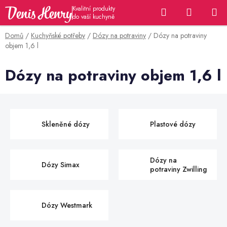
Přejít
Hledat
NÁKUP
na
KOŠÍK
obsah
Domů
/
Kuchyňské potřeby
/
Dózy na potraviny
/
Dózy na potraviny
objem 1,6 l
Dózy na potraviny objem 1,6 l
Skleněné dózy
Plastové dózy
Dózy na
Dózy Simax
potraviny Zwilling
Dózy Westmark