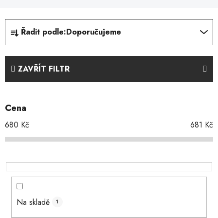
Ř
Řadit podle:
Doporučujeme
a
z
e
ZAVŘÍT FILTR
n
í
p
Cena
r
o
680
Kč
681
Kč
d
u
k
t
ů
Na skladě
1