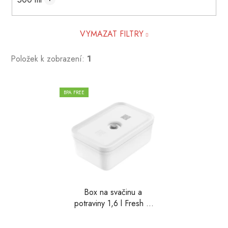
VYMAZAT FILTRY
Položek k zobrazení:
1
V
BPA FREE
ý
p
i
s
p
r
o
d
Box na svačinu a
potraviny 1,6 l Fresh &
u
Save, Zwilling
k