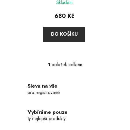
t
Skladem
ů
680 Kč
DO KOŠÍKU
1
položek celkem
O
v
l
Sleva na vše
á
d
pro registrované
a
c
í
Vybíráme pouze
p
ty nejlepší produkty
r