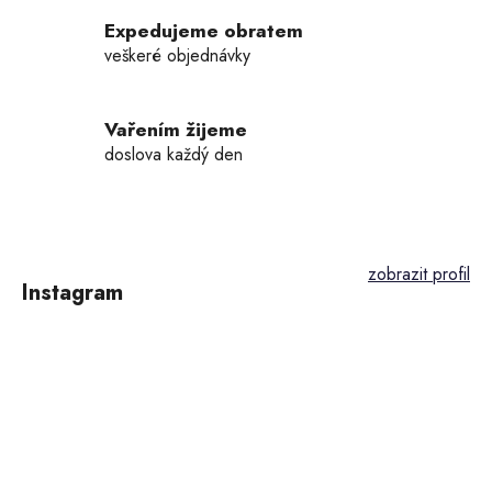
v
k
Expedujeme obratem
y
veškeré objednávky
v
ý
p
Vařením žijeme
i
doslova každý den
s
u
Z
á
p
Instagram
a
t
í