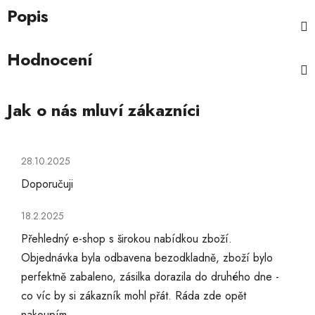
Popis
Hodnocení
Hodnocení obchodu je 5 z 5 hvězdiček.
28.10.2025
Doporučuji
Hodnocení obchodu je 5 z 5 hvězdiček.
18.2.2025
Přehledný e-shop s širokou nabídkou zboží.
Objednávka byla odbavena bezodkladně, zboží bylo
perfektně zabaleno, zásilka dorazila do druhého dne -
co víc by si zákazník mohl přát. Ráda zde opět
nakoupím.