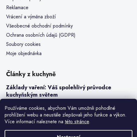
Reklamace
Vrácení a výměna zboží
Všeobecné obchodní podmínky
Ochrana osobních údajů (GDPR)
Soubory cookies
Moje objednávka
Články z kuchyně
Základy vaření: Váš spolehlivý průvodce
kuchyňským světem
Steaky a sous-vide vaření
Používáme cookies, abychom Vám umožnili pohodlné
prohlížení webu a neustále zlepšovali jeho funkce a výkon.
Jak vařit v tlakovém hrnci neboli papiňáku
Více informací naleznete na
této stránce
.
Základy a druhy rýže pro italské risotto