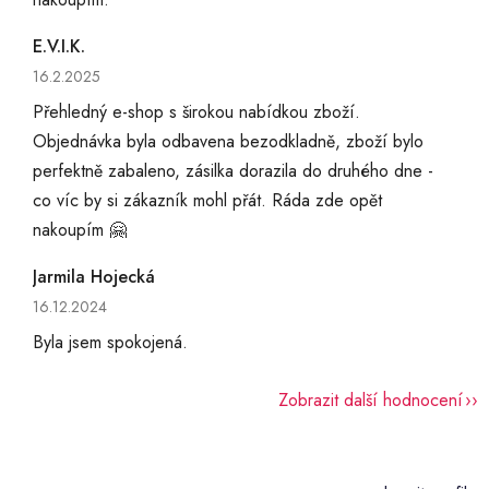
E.V.I.K.
Hodnocení obchodu je 5 z 5 hvězdiček.
16.2.2025
Přehledný e-shop s širokou nabídkou zboží.
Objednávka byla odbavena bezodkladně, zboží bylo
perfektně zabaleno, zásilka dorazila do druhého dne -
co víc by si zákazník mohl přát. Ráda zde opět
nakoupím 🤗
Jarmila Hojecká
Hodnocení obchodu je 5 z 5 hvězdiček.
16.12.2024
Byla jsem spokojená.
Zobrazit další hodnocení
Z
á