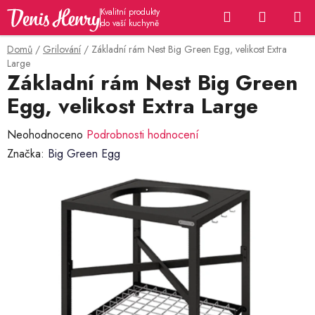
Přejít
Hledat
NÁKUP
na
KOŠÍK
obsah
Domů
/
Grilování
/
Základní rám Nest Big Green Egg, velikost Extra
Large
Základní rám Nest Big Green
Egg, velikost Extra Large
Průměrné
Neohodnoceno
Podrobnosti hodnocení
hodnocení
Značka:
Big Green Egg
produktu
je
0,0
z
5
hvězdiček.