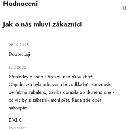
Hodnocení
Hodnocení obchodu je 5 z 5 hvězdiček.
28.10.2025
Doporučuji
Hodnocení obchodu je 5 z 5 hvězdiček.
18.2.2025
Přehledný e-shop s širokou nabídkou zboží.
Objednávka byla odbavena bezodkladně, zboží bylo
perfektně zabaleno, zásilka dorazila do druhého dne -
co víc by si zákazník mohl přát. Ráda zde opět
nakoupím.
E.V.I.K.
Hodnocení obchodu je 5 z 5 hvězdiček.
16.2.2025