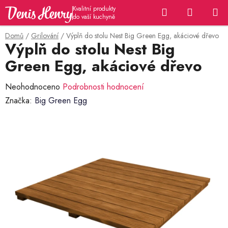
Přejít
Hledat
NÁKUP
na
KOŠÍK
obsah
Domů
/
Grilování
/
Výplň do stolu Nest Big Green Egg, akáciové dřevo
Výplň do stolu Nest Big
Green Egg, akáciové dřevo
Průměrné
Neohodnoceno
Podrobnosti hodnocení
hodnocení
Značka:
Big Green Egg
produktu
je
0,0
z
5
hvězdiček.