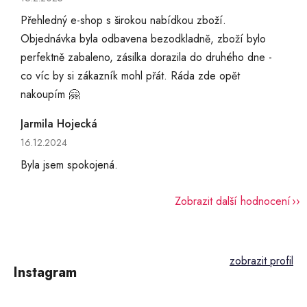
Přehledný e-shop s širokou nabídkou zboží.
Objednávka byla odbavena bezodkladně, zboží bylo
perfektně zabaleno, zásilka dorazila do druhého dne -
co víc by si zákazník mohl přát. Ráda zde opět
nakoupím 🤗
Jarmila Hojecká
Hodnocení obchodu je 5 z 5 hvězdiček.
16.12.2024
Byla jsem spokojená.
Zobrazit další hodnocení
Z
á
p
Instagram
a
t