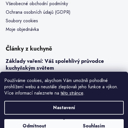
Všeobecné obchodní podmínky
Ochrana osobních údajů (GDPR)
Soubory cookies
Moje objednávka
Články z kuchyně
Základy vaření: Váš spolehlivý průvodce
kuchyňským světem
Steaky a sous-vide vaření
Používáme cookies, abychom Vám umožnili pohodlné
prohlížení webu a neustále zlepšovali jeho funkce a výkon.
Jak vařit v tlakovém hrnci neboli papiňáku
Více informací naleznete na
této stránce
.
Základy a druhy rýže pro italské risotto
Nastavení
Vytvořil Shoptet Premium
Odmítnout
Souhlasím