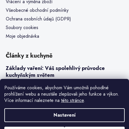
Vrácení a výměna zboží
Všeobecné obchodní podmínky
Ochrana osobních údajů (GDPR)
Soubory cookies
Moje objednávka
Články z kuchyně
Základy vaření: Váš spolehlivý průvodce
kuchyňským světem
Steaky a sous-vide vaření
Používáme cookies, abychom Vám umožnili pohodlné
prohlížení webu a neustále zlepšovali jeho funkce a výkon.
Jak vařit v tlakovém hrnci neboli papiňáku
Více informací naleznete na
této stránce
.
Základy a druhy rýže pro italské risotto
Nastavení