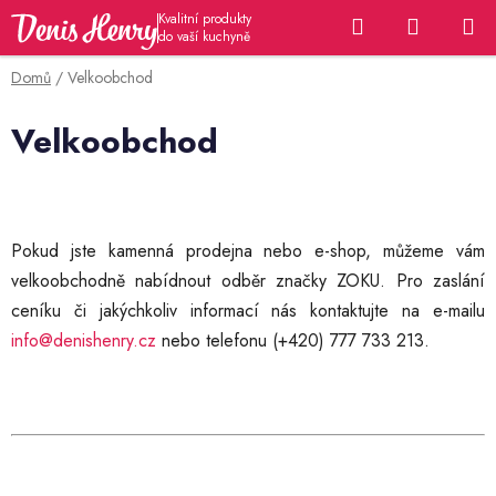
Přejít
Hledat
NÁKUP
na
KOŠÍK
obsah
Domů
/
Velkoobchod
Velkoobchod
Pokud jste kamenná prodejna nebo e-shop, můžeme vám
velkoobchodně nabídnout odběr značky ZOKU. Pro zaslání
ceníku či jakýchkoliv informací nás kontaktujte na e-mailu
info@denishenry.cz
nebo telefonu (+420) 777 733 213.