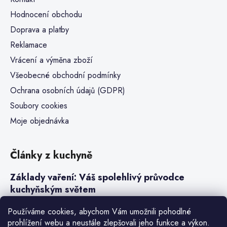
Hodnocení obchodu
Doprava a platby
Reklamace
Vrácení a výměna zboží
Všeobecné obchodní podmínky
Ochrana osobních údajů (GDPR)
Soubory cookies
Moje objednávka
Články z kuchyně
Základy vaření: Váš spolehlivý průvodce
kuchyňským světem
Steaky a sous-vide vaření
Používáme cookies, abychom Vám umožnili pohodlné
prohlížení webu a neustále zlepšovali jeho funkce a výkon.
Jak vařit v tlakovém hrnci neboli papiňáku