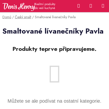
Přejít
Hledat
NÁKUP
na
KOŠÍK
obsah
Domů
/
Český smalt
/
Smaltované lívanečníky Pavla
Smaltované lívanečníky Pavla
Produkty teprve připravujeme.
Můžete se ale podívat na ostatní kategorie.