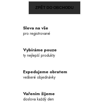
ZPĚT DO OBCHODU
Sleva na vše
pro registrované
Vybíráme pouze
ty nejlepší produkty
Expedujeme obratem
veškeré objednávky
Vařením žijeme
doslova každý den