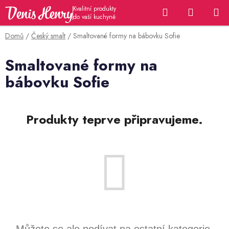
Přejít
Hledat
NÁKUP
na
KOŠÍK
obsah
Domů
/
Český smalt
/
Smaltované formy na bábovku Sofie
Smaltované formy na
bábovku Sofie
Produkty teprve připravujeme.