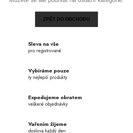
Můžete se ale podívat na ostatní kategorie.
ZPĚT DO OBCHODU
Sleva na vše
pro registrované
Vybíráme pouze
ty nejlepší produkty
Expedujeme obratem
veškeré objednávky
Vařením žijeme
doslova každý den