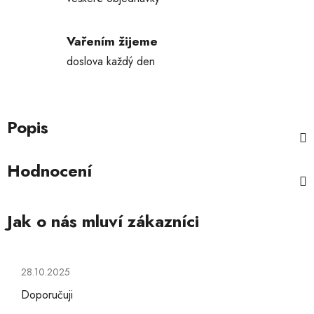
Vařením žijeme
doslova každý den
Popis
Hodnocení
Hodnocení obchodu je 5 z 5 hvězdiček.
28.10.2025
Doporučuji