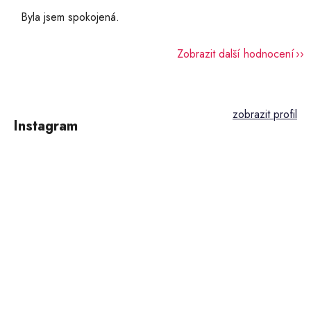
Byla jsem spokojená.
Zobrazit další hodnocení
Z
á
p
Instagram
a
t
í