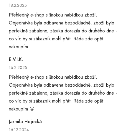
Hodnocení obchodu je 5 z 5 hvězdiček.
18.2.2025
Přehledný e-shop s širokou nabídkou zboží.
Objednávka byla odbavena bezodkladně, zboží bylo
perfektně zabaleno, zásilka dorazila do druhého dne -
co víc by si zákazník mohl přát. Ráda zde opět
nakoupím.
E.V.I.K.
Hodnocení obchodu je 5 z 5 hvězdiček.
16.2.2025
Přehledný e-shop s širokou nabídkou zboží.
Objednávka byla odbavena bezodkladně, zboží bylo
perfektně zabaleno, zásilka dorazila do druhého dne -
co víc by si zákazník mohl přát. Ráda zde opět
nakoupím 🤗
Jarmila Hojecká
Hodnocení obchodu je 5 z 5 hvězdiček.
16.12.2024