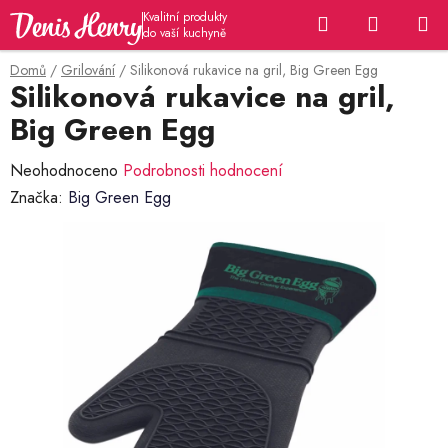
Přejít
Hledat
NÁKUP
na
KOŠÍK
obsah
Domů
/
Grilování
/
Silikonová rukavice na gril, Big Green Egg
Silikonová rukavice na gril,
Big Green Egg
Průměrné
Neohodnoceno
Podrobnosti hodnocení
hodnocení
Značka:
Big Green Egg
produktu
je
0,0
z
5
hvězdiček.