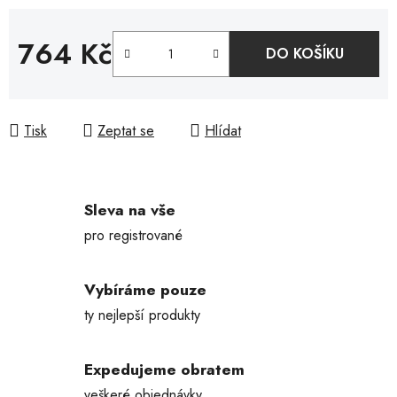
764 Kč
DO KOŠÍKU
Měrná cena:
Tisk
Zeptat se
Hlídat
Sleva na vše
pro registrované
Vybíráme pouze
ty nejlepší produkty
Expedujeme obratem
veškeré objednávky