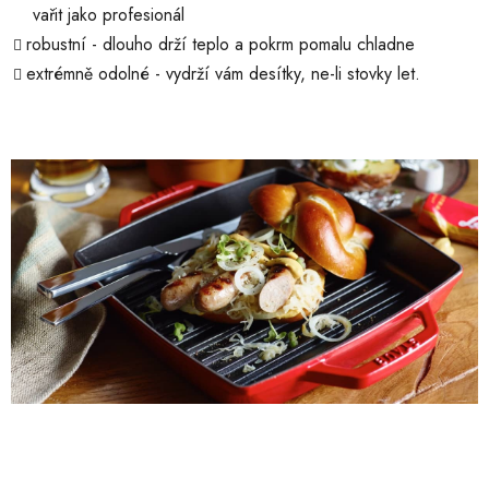
vařit jako profesionál
robustní - dlouho drží teplo a pokrm pomalu chladne
extrémně odolné - vydrží vám desítky, ne-li stovky let.
Z