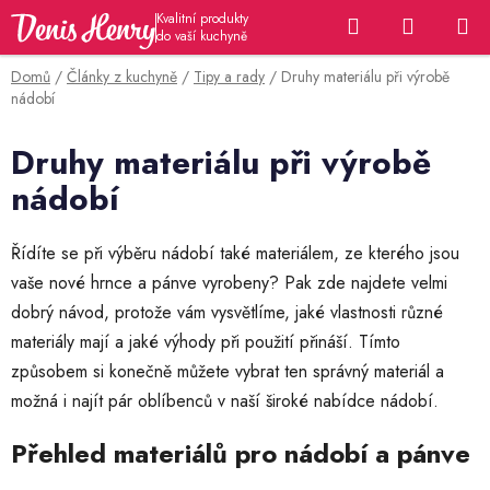
Přejít
Hledat
NÁKUP
na
KOŠÍK
obsah
Domů
/
Články z kuchyně
/
Tipy a rady
/
Druhy materiálu při výrobě
nádobí
Druhy materiálu při výrobě
nádobí
Řídíte se při výběru nádobí také materiálem, ze kterého jsou
vaše nové hrnce a pánve vyrobeny? Pak zde najdete velmi
dobrý návod, protože vám vysvětlíme, jaké vlastnosti různé
materiály mají a jaké výhody při použití přináší. Tímto
způsobem si konečně můžete vybrat ten správný materiál a
možná i najít pár oblíbenců v naší široké nabídce nádobí.
Přehled materiálů pro nádobí a pánve