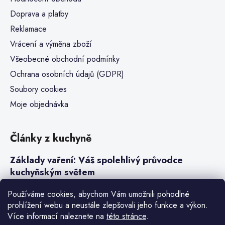
Doprava a platby
Reklamace
Vrácení a výměna zboží
Všeobecné obchodní podmínky
Ochrana osobních údajů (GDPR)
Soubory cookies
Moje objednávka
Články z kuchyně
Základy vaření: Váš spolehlivý průvodce
kuchyňským světem
Steaky a sous-vide vaření
Používáme cookies, abychom Vám umožnili pohodlné
prohlížení webu a neustále zlepšovali jeho funkce a výkon.
Jak vařit v tlakovém hrnci neboli papiňáku
Více informací naleznete na
této stránce
.