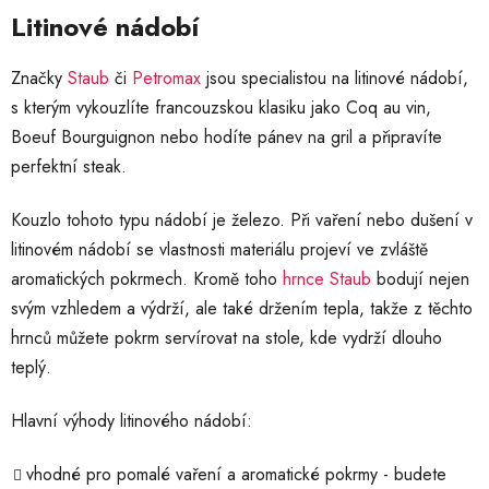
Litinové nádobí
Značky
Staub
či
Petromax
jsou specialistou na litinové nádobí,
s kterým vykouzlíte francouzskou klasiku jako Coq au vin,
Boeuf Bourguignon nebo hodíte pánev na gril a připravíte
perfektní steak.
Kouzlo tohoto typu nádobí je železo. Při vaření nebo dušení v
litinovém nádobí se vlastnosti materiálu projeví ve zvláště
aromatických pokrmech. Kromě toho
hrnce Staub
bodují nejen
svým vzhledem a výdrží, ale také držením tepla, takže z těchto
hrnců můžete pokrm servírovat na stole, kde vydrží dlouho
teplý.
Hlavní výhody litinového nádobí:
vhodné pro pomalé vaření a aromatické pokrmy - budete