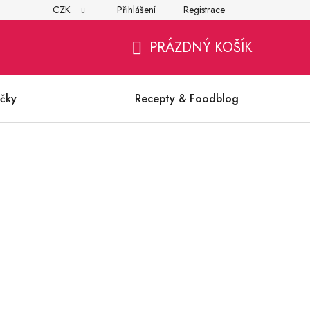
CZK
Přihlášení
Registrace
í
Všeobecné obchodní podmínky
Ochrana osobních údajů (G
PRÁZDNÝ KOŠÍK
NÁKUPNÍ
KOŠÍK
čky
Recepty & Foodblog