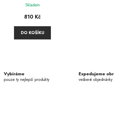
Průměrné
Skladem
hodnocení
produktu
810 Kč
je
5,0
DO KOŠÍKU
z
5
hvězdiček.
O
v
l
á
Vybíráme
Expedujeme ob
d
pouze ty nejlepší produkty
veškeré objednávky
a
c
í
p
r
v