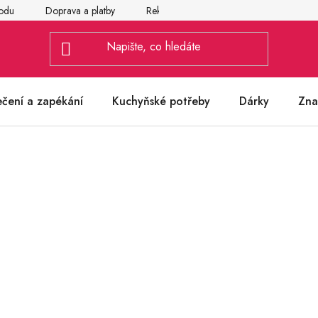
odu
Doprava a platby
Reklamace
Vrácení a výměna zbož
ečení a zapékání
Kuchyňské potřeby
Dárky
Zna