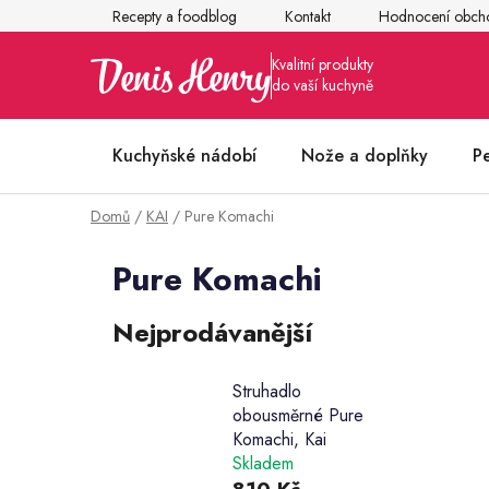
Přejít
Recepty a foodblog
Kontakt
Hodnocení obch
na
obsah
Kuchyňské nádobí
Nože a doplňky
P
Domů
/
KAI
/
Pure Komachi
Články z kuchyně
Pure Komachi
Nejprodávanější
Struhadlo
obousměrné Pure
Komachi, Kai
Skladem