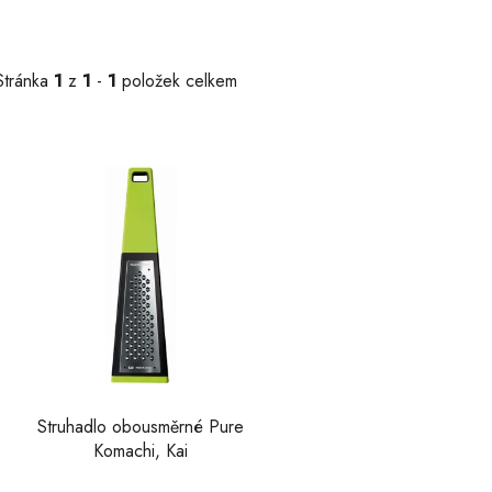
Stránka
1
z
1
-
1
položek celkem
V
ý
p
s
p
r
o
d
u
k
Struhadlo obousměrné Pure
Komachi, Kai
t
ů