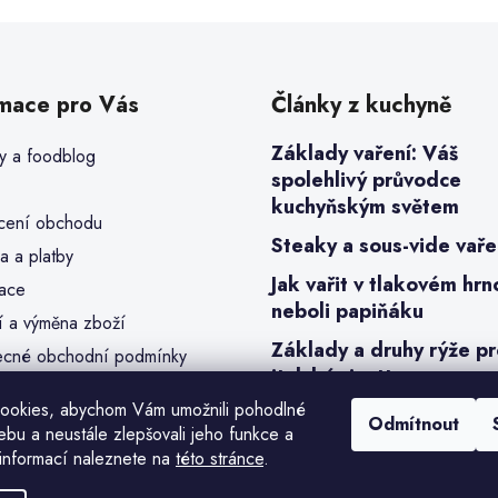
rmace pro Vás
Články z kuchyně
Základy vaření: Váš
y a foodblog
spolehlivý průvodce
kuchyňským světem
ení obchodu
Steaky a sous-vide vaře
a a platby
Jak vařit v tlakovém hrn
ace
neboli papiňáku
í a výměna zboží
Základy a druhy rýže p
cné obchodní podmínky
italské risotto
a osobních údajů (GDPR)
ookies, abychom Vám umožnili pohodlné
y cookies
Odmítnout
ebu a neustále zlepšovali jeho funkce a
bjednávka
informací naleznete na
této stránce
.