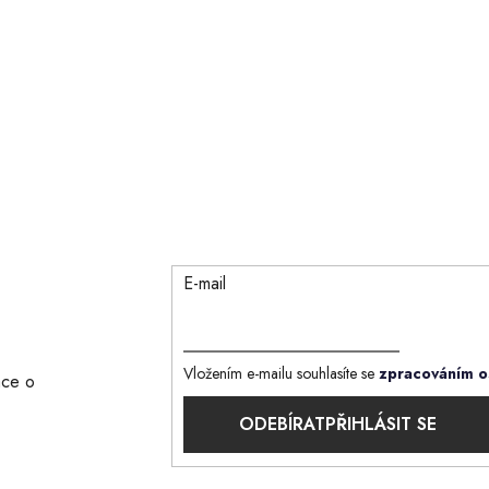
k
y
v
ý
p
i
s
u
E-mail
Vložením e-mailu souhlasíte se
zpracováním o
ace o
PŘIHLÁSIT SE