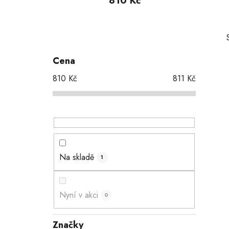
810 Kč
P
o
s
Cena
t
810
Kč
811
Kč
r
a
i
n
n
í
p
Na skladě
1
a
n
e
Nyní v akci
0
l
Značky