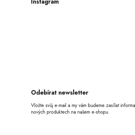
Instagram
a
t
í
Odebírat newsletter
Vložte svůj e-mail a my vám budeme zasílat inform
nových produktech na našem e-shopu.