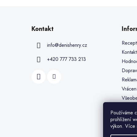
Kontakt
Info
Recept
info
@
denishenry.cz
Kontakt
+420 777 733 213
Hodnoc
Doprav
Reklam
Vrácen
Všeobe
Ochran
Používáme c
Soubor
prohlížení w
Moje o
výkon. Více 