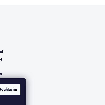
ní
ci
ro
Souhlasím