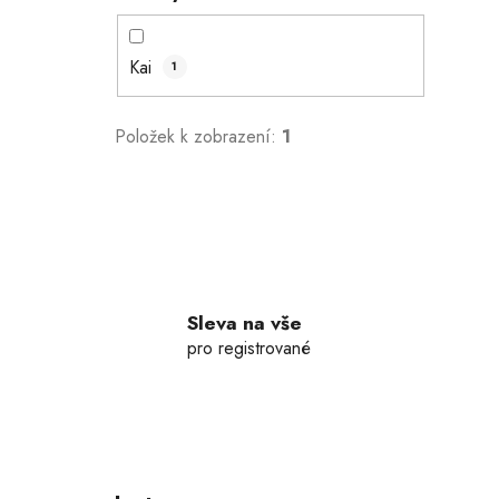
Kai
1
Položek k zobrazení:
1
Sleva na vše
pro registrované
Z
á
p