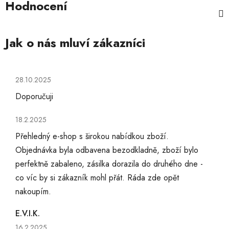
Hodnocení
Hodnocení obchodu je 5 z 5 hvězdiček.
28.10.2025
Doporučuji
Hodnocení obchodu je 5 z 5 hvězdiček.
18.2.2025
Přehledný e-shop s širokou nabídkou zboží.
Objednávka byla odbavena bezodkladně, zboží bylo
perfektně zabaleno, zásilka dorazila do druhého dne -
co víc by si zákazník mohl přát. Ráda zde opět
nakoupím.
E.V.I.K.
Hodnocení obchodu je 5 z 5 hvězdiček.
16.2.2025