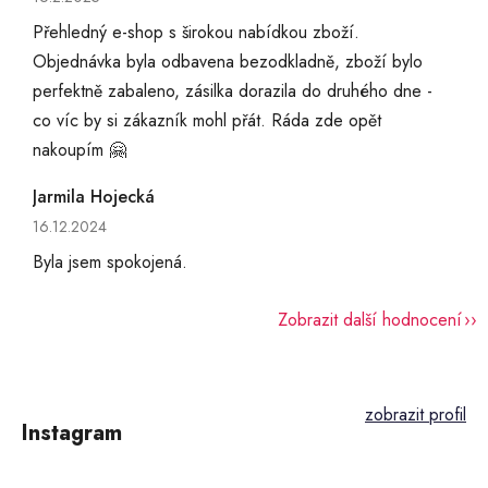
Přehledný e-shop s širokou nabídkou zboží.
Objednávka byla odbavena bezodkladně, zboží bylo
perfektně zabaleno, zásilka dorazila do druhého dne -
co víc by si zákazník mohl přát. Ráda zde opět
nakoupím 🤗
Jarmila Hojecká
Hodnocení obchodu je 5 z 5 hvězdiček.
16.12.2024
Byla jsem spokojená.
Zobrazit další hodnocení
Z
á
p
Instagram
a
t