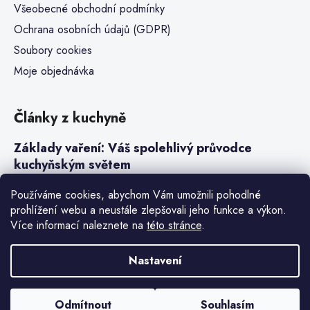
Všeobecné obchodní podmínky
Ochrana osobních údajů (GDPR)
Soubory cookies
Moje objednávka
Články z kuchyně
Základy vaření: Váš spolehlivý průvodce
kuchyňským světem
Steaky a sous-vide vaření
Používáme cookies, abychom Vám umožnili pohodlné
prohlížení webu a neustále zlepšovali jeho funkce a výkon.
Jak vařit v tlakovém hrnci neboli papiňáku
Více informací naleznete na
této stránce
.
Základy a druhy rýže pro italské risotto
Nastavení
Vytvořil Shoptet Premium
Odmítnout
Souhlasím