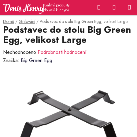
Přejít
Hledat
NÁKUP
na
KOŠÍK
obsah
Domů
/
Grilování
/
Podstavec do stolu Big Green Egg, velikost Large
Podstavec do stolu Big Green
Egg, velikost Large
Průměrné
Neohodnoceno
Podrobnosti hodnocení
hodnocení
Značka:
Big Green Egg
produktu
je
0,0
z
5
hvězdiček.