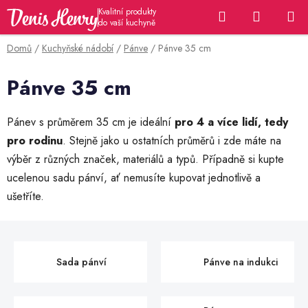
Přejít
Hledat
NÁKUP
na
KOŠÍK
obsah
Domů
/
Kuchyňské nádobí
/
Pánve
/
Pánve 35 cm
Pánve 35 cm
Pánev s průměrem 35 cm je ideální
pro 4 a více lidí, tedy
pro rodinu
. Stejně jako u ostatních průměrů i zde máte na
výběr z různých značek, materiálů a typů. Případně si kupte
ucelenou sadu pánví, ať nemusíte kupovat jednotlivě a
ušetříte.
Sada pánví
Pánve na indukci