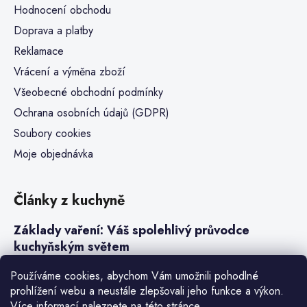
Hodnocení obchodu
Doprava a platby
Reklamace
Vrácení a výměna zboží
Všeobecné obchodní podmínky
Ochrana osobních údajů (GDPR)
Soubory cookies
Moje objednávka
Články z kuchyně
Základy vaření: Váš spolehlivý průvodce
kuchyňským světem
Steaky a sous-vide vaření
Používáme cookies, abychom Vám umožnili pohodlné
prohlížení webu a neustále zlepšovali jeho funkce a výkon.
Jak vařit v tlakovém hrnci neboli papiňáku
Více informací naleznete na
této stránce
.