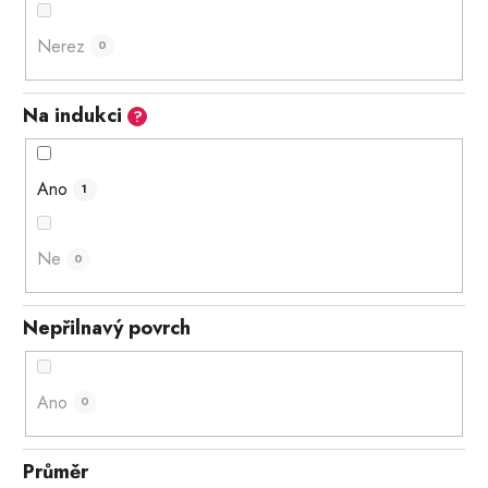
Nerez
0
Na indukci
?
Ano
1
Ne
0
Nepřilnavý povrch
Ano
0
Průměr