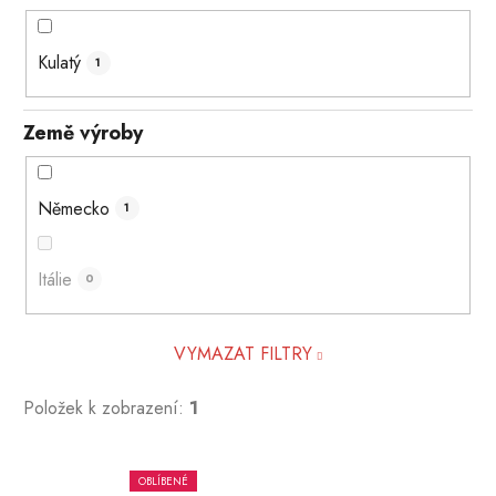
Kulatý
1
Země výroby
Německo
1
Itálie
0
VYMAZAT FILTRY
Položek k zobrazení:
1
V
OBLÍBENÉ