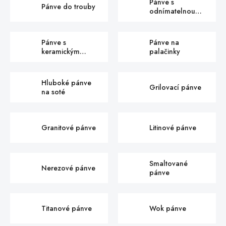
Pánve s
Pánve do trouby
odnímatelnou
rukojetí
Pánve s
Pánve na
keramickým
palačinky
povrchem
Hluboké pánve
Grilovací pánve
na soté
Granitové pánve
Litinové pánve
Smaltované
Nerezové pánve
pánve
Titanové pánve
Wok pánve