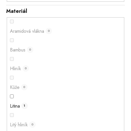
Materiál
Aramidová vlákna
0
Bambus
0
Hliník
0
Kůže
0
Litina
1
Litý hliník
0