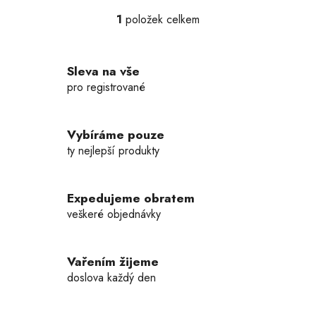
1
položek celkem
O
v
l
Sleva na vše
á
d
pro registrované
a
c
í
Vybíráme pouze
p
ty nejlepší produkty
r
v
k
Expedujeme obratem
y
veškeré objednávky
v
ý
p
Vařením žijeme
i
doslova každý den
s
u