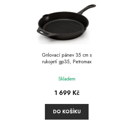
ý
p
i
s
p
r
o
d
Grilovací pánev 35 cm s
rukojetí gp35, Petromax
u
k
t
Skladem
ů
1 699 Kč
DO KOŠÍKU