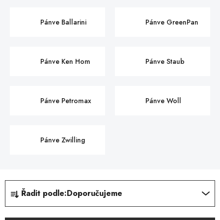
Pánve Ballarini
Pánve GreenPan
Pánve Ken Hom
Pánve Staub
Pánve Petromax
Pánve Woll
Pánve Zwilling
Ř
Řadit podle:
Doporučujeme
a
z