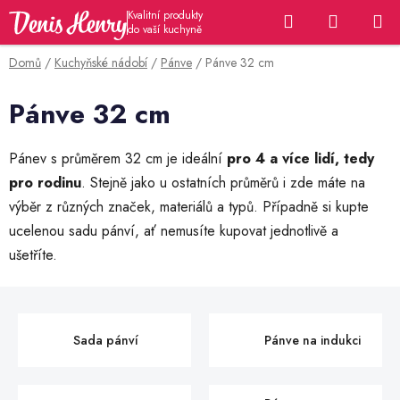
Přejít
Hledat
NÁKUP
na
KOŠÍK
obsah
Domů
/
Kuchyňské nádobí
/
Pánve
/
Pánve 32 cm
Pánve 32 cm
Pánev s průměrem 32 cm je ideální
pro 4 a více lidí, tedy
pro rodinu
. Stejně jako u ostatních průměrů i zde máte na
výběr z různých značek, materiálů a typů. Případně si kupte
ucelenou sadu pánví, ať nemusíte kupovat jednotlivě a
ušetříte.
Sada pánví
Pánve na indukci