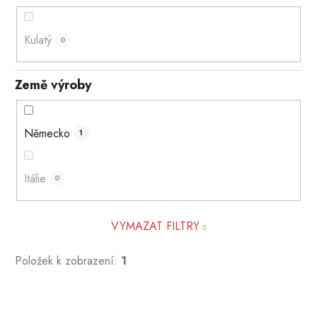
Kulatý
0
Země výroby
Německo
1
Itálie
0
VYMAZAT FILTRY
Položek k zobrazení:
1
V