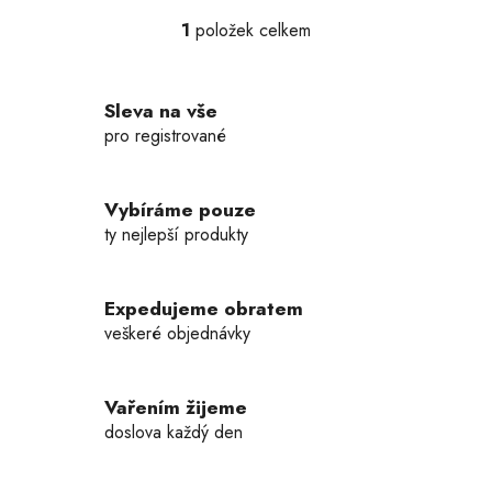
1
položek celkem
O
v
l
Sleva na vše
á
d
pro registrované
a
c
í
Vybíráme pouze
p
ty nejlepší produkty
r
v
k
Expedujeme obratem
y
veškeré objednávky
v
ý
p
Vařením žijeme
i
doslova každý den
s
u