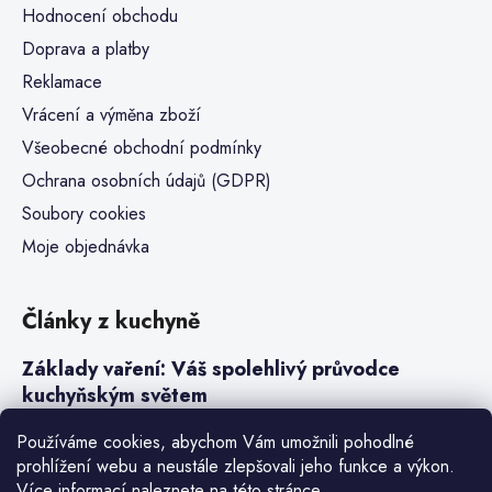
Hodnocení obchodu
Doprava a platby
Reklamace
Vrácení a výměna zboží
Všeobecné obchodní podmínky
Ochrana osobních údajů (GDPR)
Soubory cookies
Moje objednávka
Články z kuchyně
Základy vaření: Váš spolehlivý průvodce
kuchyňským světem
Steaky a sous-vide vaření
Používáme cookies, abychom Vám umožnili pohodlné
prohlížení webu a neustále zlepšovali jeho funkce a výkon.
Jak vařit v tlakovém hrnci neboli papiňáku
Více informací naleznete na
této stránce
.