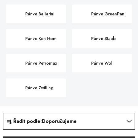
Pánve Ballarini
Pánve GreenPan
Pánve Ken Hom
Pánve Staub
Pánve Petromax
Pánve Woll
Pánve Zwilling
Ř
Řadit podle:
Doporučujeme
a
z