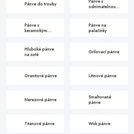
Pánve s
Pánve do trouby
odnímatelnou
rukojetí
Pánve s
Pánve na
keramickým
palačinky
povrchem
Hluboké pánve
Grilovací pánve
na soté
Granitové pánve
Litinové pánve
Smaltované
Nerezové pánve
pánve
Titanové pánve
Wok pánve