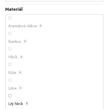
Materiál
Aramidová vlákna
0
Bambus
0
Hliník
0
Kůže
0
Litina
0
Litý hliník
1