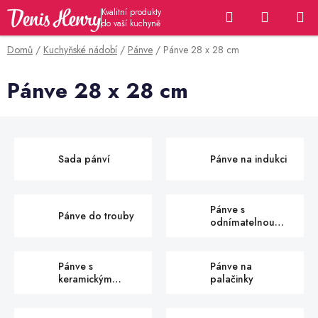
Přejít
Hledat
NÁKUP
na
KOŠÍK
obsah
Domů
/
Kuchyňské nádobí
/
Pánve
/
Pánve 28 x 28 cm
Pánve 28 x 28 cm
Sada pánví
Pánve na indukci
Pánve s
Pánve do trouby
odnímatelnou
rukojetí
Pánve s
Pánve na
keramickým
palačinky
povrchem