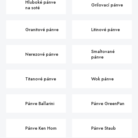
Hluboké pánve
Grilovací pánve
na soté
Granitové pánve
Litinové pánve
Smaltované
Nerezové pánve
pánve
Titanové pánve
Wok pánve
Pánve Ballarini
Pánve GreenPan
Pánve Ken Hom
Pánve Staub